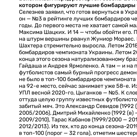
котором фигурируют лучшие бомбардиры
Селезнев заявил, что готов вернуться в Ук
он — №3 в рейтинге лучших бомбардиров че
годы. До первого места не хватает самой м
Максима Шацких. И 14 — чтобы обойти его. 
на штурм вершины рванул Жуниор Мораес. Е
Шахтера стремительно выросла. Летом 2018 
бомбардиров чемпионата Украины. Летом 201
конца этого сезона натурализованному бра
Гайдаша и Андрея Ярмоленко. А там — и на 
футболистов самый бурный прогресс демонс
не было в топ-100 бомбардиров чемпионата
на 92-е место, сейчас занимает уже 58-е. 
УПЛ весной 2020-го, Цыганков — №5.
К сло
оттуда целую группу известных футболистов
забитый мяч. Это Александр Севидов (1992 (
2005/2006), Дмитрий Михайленко (1992 (в) 
2009/2010), Тарас Кабанов (1999/2000 — 2
2012/2013).
Из тех, кто до конца сезона-20
в топ-100 (порог — 32 гола), отметим шест