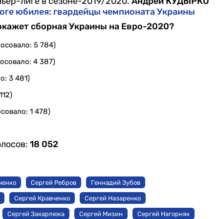
ьер-лиге в сезоне-2019/2020.
Андрей КУДЫРКО
ороге юбилея: гвардейцы чемпионата Украины
покажет сборная Украины на Евро-2020?
осовало: 5 784)
осовало: 4 387)
о: 3 481)
112)
совало: 1 478)
олосов:
18 052
ченко
Сергей Ребров
Геннадий Зубов
Сергей Кравченко
Сергей Назаренко
Сергей Закарлюка
Сергей Мизин
Сергей Нагорняк