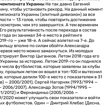
 чемпионата Украины
Не так давно Евгений
раину, чтобы установить рекорд. На данный момент
мпионата Украины (элитный дивизион) за все
алости — 13 голов, чтобы повторить достижение
Посмотрим, чем это завершится.
А тем временем
го результативность после перехода в состав
года он занимал 34-е место в рейтинге
9-го — уже 18-е. А сейчас взлетел на 7-е. До
зильцу вполне по силам обойти Александра
первое место можно замахнуться.
Из молодых
трирует Виктор Цыганков. Летом 2018 года его
 Украины за историю. Летом 2019-го он поднялся
Из числа футболистов, которые заявлены за клубы
ву, прошлым летом он вошел в топ-100 и вытеснил
, которые делили 100-е место с показателем в 31
в) — 2000/2001), Сергей Нагорняк (1993/1994 —
— 2006/2007), Александр Зотов (1994/1995 —
011/2012) и Фернандиньо (2005/2006 —
19/2020 может улучшить свои показатели и войти
ерых футболистов. Один — Дмитрий Хлебас (Десна,