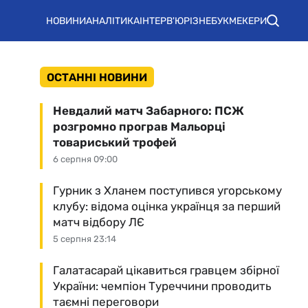
НОВИНИ
АНАЛІТИКА
ІНТЕРВ'Ю
РІЗНЕ
БУКМЕКЕРИ
ОСТАННІ НОВИНИ
Невдалий матч Забарного: ПСЖ
розгромно програв Мальорці
товариський трофей
6 серпня 09:00
Гурник з Хланем поступився угорському
клубу: відома оцінка українця за перший
матч відбору ЛЄ
5 серпня 23:14
Галатасарай цікавиться гравцем збірної
України: чемпіон Туреччини проводить
таємні переговори