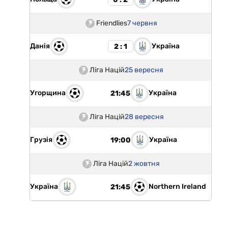
Friendlies
7 червня
Данія
Україна
2 : 1
Ліга Націй
25 вересня
Угорщина
Україна
21:45
Ліга Націй
28 вересня
Грузія
Україна
19:00
Ліга Націй
2 жовтня
Україна
Northern Ireland
21:45