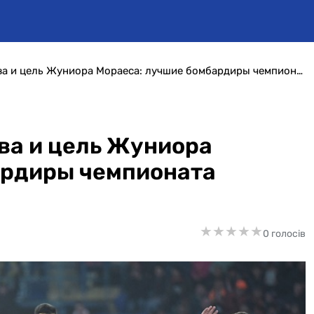
Мечта Евгения Селезнева и цель Жуниора Мораеса: лучшие бомбардиры чемпионата Украины
ва и цель Жуниора
ардиры чемпионата
★
★
★
★
★
★
★
★
★
★
0 голосів