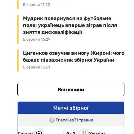
5 серпня 17:22
Мудрик повернувся на футбольне
поле: українець вперше зіграв після
зняття дискваліфікації
5 серпня 16:29
Циганков озвучив вимогу Жироні: чого
бажає півзахисник збірної України
5 серпня 15:51
Всі новини
Матчі збірної
Friendlies
31 травня
Польща
Україна
0 : 2