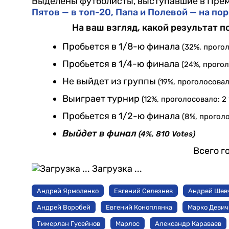
Выделены футболисты, выступавшие в Прем
Пятов — в топ-20, Папа и Полевой — на п
На ваш взгляд, какой результат 
Пробьется в 1/8-ю финала
(32%, прогол
Пробьется в 1/4-ю финала
(24%, прогол
Не выйдет из группы
(19%, проголосовал
Выиграет турнир
(12%, проголосовало: 2 
Пробьется в 1/2-ю финала
(8%, проголо
Выйдет в финал
(4%, 810 Votes)
Всего г
Загрузка ...
Андрей Ярмоленко
Евгений Селезнев
Андрей Шев
Андрей Воробей
Евгений Коноплянка
Марко Девич
Тимерлан Гусейнов
Марлос
Александр Караваев