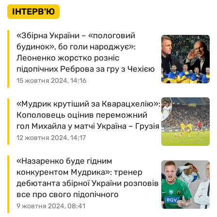
ІНТЕРВ'Ю
«Збірна України – «пологовий
будинок», бо голи народжує»:
Леоненко жорстко розніс
підопічних Реброва за гру з Чехією
15 жовтня 2024, 14:16
«Мудрик крутіший за Кварацхелію»:
Кополовець оцінив переможний
гол Михайла у матчі Україна – Грузія
12 жовтня 2024, 14:17
«Назаренко буде гідним
конкурентом Мудрика»: тренер
дебютанта збірної України розповів
все про свого підопічного
9 жовтня 2024, 08:41