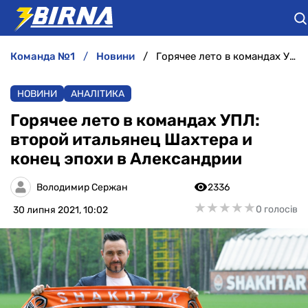
команда №1
новини
Горячее лето в командах УПЛ: второй итальянец Шахтера и конец эпохи в Александрии
НОВИНИ
НОВИНИ
АНАЛІТИКА
АНАЛІТИКА
Горячее лето в командах УПЛ:
второй итальянец Шахтера и
ІНТЕРВ'Ю
конец эпохи в Александрии
РІЗНЕ
Володимир Сержан
2336
★
★
★
★
★
★
★
★
★
★
0 голосів
30 липня 2021, 10:02
БУКМЕКЕРИ