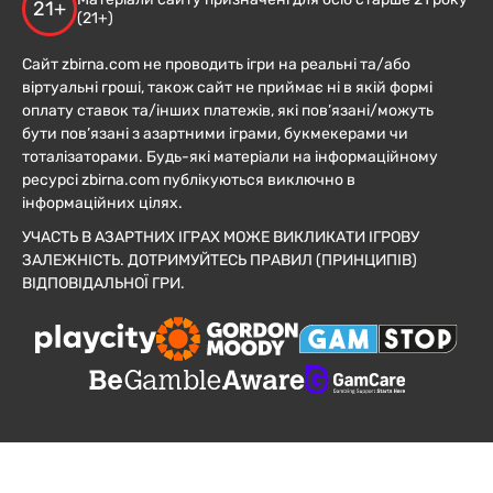
21+
(21+)
Сайт zbirna.com не проводить ігри на реальні та/або
віртуальні гроші, також сайт не приймає ні в якій формі
оплату ставок та/інших платежів, які пов’язані/можуть
бути пов’язані з азартними іграми, букмекерами чи
тоталізаторами. Будь-які матеріали на інформаційному
ресурсі zbirna.com публікуються виключно в
інформаційних цілях.
УЧАСТЬ В АЗАРТНИХ ІГРАХ МОЖЕ ВИКЛИКАТИ ІГРОВУ
ЗАЛЕЖНІСТЬ. ДОТРИМУЙТЕСЬ ПРАВИЛ (ПРИНЦИПІВ)
ВІДПОВІДАЛЬНОЇ ГРИ.