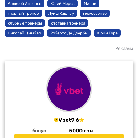
Алексей Антонов
Юрий Мороз
Минай
главный тренер
Луиш Каштру
межсезонье
клубные тренеры
отставка тренера
Николай Цымбал
Роберто Де Дзерби
Юрий Гура
Реклама
Vbet
9.6
5000 грн
бонус