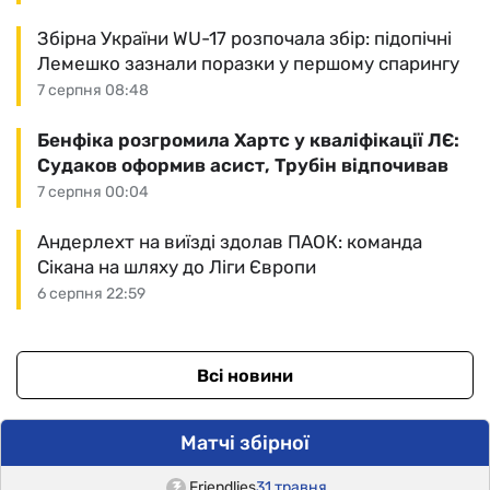
Збірна України WU-17 розпочала збір: підопічні
Лемешко зазнали поразки у першому спарингу
7 серпня 08:48
Бенфіка розгромила Хартс у кваліфікації ЛЄ:
Судаков оформив асист, Трубін відпочивав
7 серпня 00:04
Андерлехт на виїзді здолав ПАОК: команда
Сікана на шляху до Ліги Європи
6 серпня 22:59
Всі новини
Матчі збірної
Friendlies
31 травня