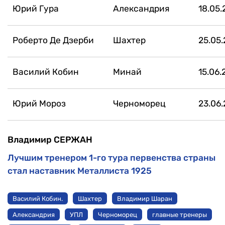
Юрий Гура
Александрия
18.05.
Роберто Де Дзерби
Шахтер
25.05.
Василий Кобин
Минай
15.06.
Юрий Мороз
Черноморец
23.06.
Владимир СЕРЖАН
Лучшим тренером 1-го тура первенства страны
стал наставник Металлиста 1925
Василий Кобин.
Шахтер
Владимир Шаран
Александрия
УПЛ
Черноморец
главные тренеры