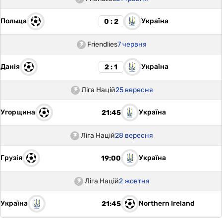
Польща
Україна
0 : 2
Friendlies
7 червня
Данія
Україна
2 : 1
Ліга Націй
25 вересня
Угорщина
Україна
21:45
Ліга Націй
28 вересня
Грузія
Україна
19:00
Ліга Націй
2 жовтня
Україна
Northern Ireland
21:45