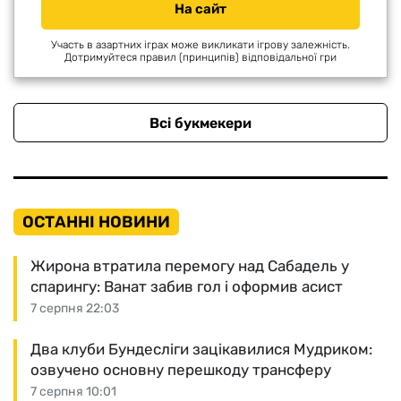
На сайт
Участь в азартних іграх може викликати ігрову залежність.
Дотримуйтеся правил (принципів) відповідальної гри
Всі букмекери
ОСТАННІ НОВИНИ
Жирона втратила перемогу над Сабадель у
спарингу: Ванат забив гол і оформив асист
7 серпня 22:03
Два клуби Бундесліги зацікавилися Мудриком:
озвучено основну перешкоду трансферу
7 серпня 10:01