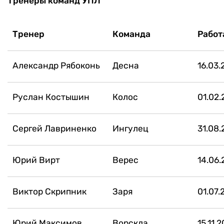
Тренеры команд УПЛ
Тренер
Команда
Работ
Александр Рябоконь
Десна
16.03.
Руслан Костышин
Колос
01.02.
Сергей Лавриненко
Ингулец
31.08.
Юрий Вирт
Верес
14.06.
Виктор Скрипник
Заря
01.07.
Юрий Максимов
Ворскла
15.11.