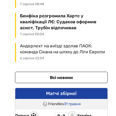
7 серпня 08:48
Бенфіка розгромила Хартс у
кваліфікації ЛЄ: Судаков оформив
асист, Трубін відпочивав
7 серпня 00:04
Андерлехт на виїзді здолав ПАОК:
команда Сікана на шляху до Ліги Європи
6 серпня 22:59
Всі новини
Матчі збірної
Friendlies
31 травня
Польща
Україна
0 : 2