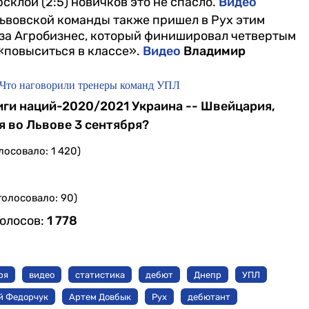
склой (2:5) новичков это не спасло.
Видео
львовской команды также пришел в Рух этим
 за Агробизнес, который финишировал четвертым
 «повыситься в классе».
Видео
Владимир
» Что наговорили тренеры команд УПЛ
Лиги наций-2020/2021 Украина -- Швейцария,
я во Львове 3 сентября?
лосовало: 1 420)
голосовало: 90)
голосов:
1 778
ря
видео
статистика
дебют
Днепр
УПЛ
й Федорчук
Артем Довбык
Рух
дебютант