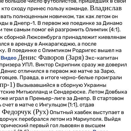
ие большое число футболистов, пришедших в свои
Владислав
 кто сходу принес пользу команде.
вать полноценным новичком, так как летом он
нды в Днепр-1. В первом же поединке за Динамо
 тем самым помог ей разгромить Олимпик (4:1).
к сборной Люксембурга принадлежит киевлянам
ился в аренду в Анкарагюджю, а после
ку. В поединке с Олимпиком Родригес вышел на
Денис Фаворов (Заря)
Видео
Экс-капитан
 призера УПЛ. Виктор Скрипник сразу же доверил
Денис отличился в первом же матче за Зарю,
говцев. Правда, в итоге черно-белые проиграли
пр-1)
Вызывавшийся в сборную Украины
датские Митьюлланд и Сендерюске. Летом Довбыка
же играл в Премьер-лиге за Днепр. В стартовом
чет в матче с Ингульцом (1:1), отдав
 Федорчук (Рух)
Опытный хавбек выступает в
едорчук перебрался летом из Мариуполя. Выйдя
торический первый гол львовян в высшем