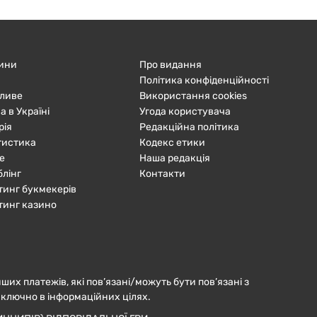
ини
Про видання
Політика конфіденційності
ливе
Використання cookies
а в Україні
Угода користувача
рія
Редакційна політика
тистика
Кодекс етики
е
Наша редакція
блінг
Контакти
тинг букмекерів
тинг казино
нших платежів, які пов’язані/можуть бути пов’язані з
иключно в інформаційних цілях.