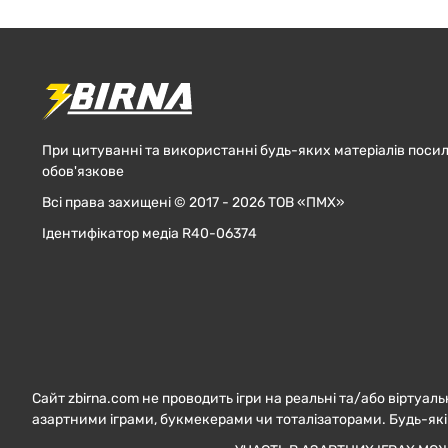
При цитуванні та використанні будь-яких матеріалів посил
обов'язкове
Всі права захищені © 2017 - 2026 ТОВ «ПМХ»
Ідентифікатор медіа R40-06374
Сайт zbirna.com не проводить ігри на реальні та/або віртуаль
азартними іграми, букмекерами чи тоталізаторами. Будь-які