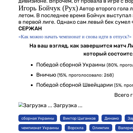
дивизионе. Впрочем, от провала в игре с Вор
Игорь Бойчук (Рух)
Автор второго гола 
летом. В последнее время Бойчук выступал
в первой лиге. Однако сам левый бек сумел
СЕРЖАН
«Как можно начать чемпионат и снова идти в отпуск?
На ваш взгляд, как завершится матч 
который состоитс
Победой сборной Украины
(80%, прого
Вничью
(15%, проголосовало: 268)
Победой сборной Швейцарии
(5%, про
Всего 
Загрузка ...
сборная Украины
Виктор Цыганков
Динамо
За
чемпионат Украины
Ворскла
Олимпик
Валери