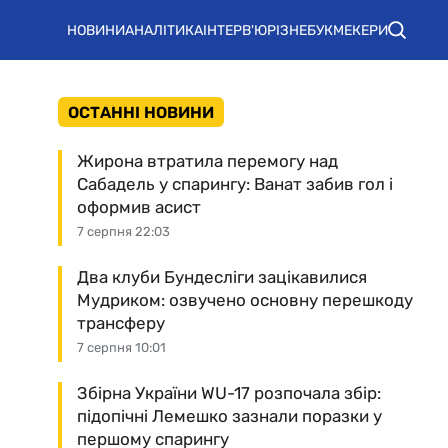
НОВИНИ
АНАЛІТИКА
ІНТЕРВ'Ю
РІЗНЕ
БУКМЕКЕРИ
ОСТАННІ НОВИНИ
Жирона втратила перемогу над
Сабадель у спарингу: Ванат забив гол і
оформив асист
7 серпня 22:03
Два клуби Бундесліги зацікавилися
Мудриком: озвучено основну перешкоду
трансферу
7 серпня 10:01
Збірна України WU-17 розпочала збір:
підопічні Лемешко зазнали поразки у
першому спарингу