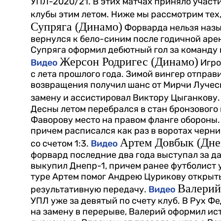
УПЛ-2020/21. В этих матчах приняло участ
клубы этим летом. Ниже мы рассмотрим тех,
Супряга (Динамо)
Форварда нельзя назы
вернулся к бело-синим после годичной аре
Супряга оформил дебютный гол за команду и
Жерсон Родригес (Динамо)
Видео
Игро
с лета прошлого года. Зимой вингер отправ
возвращения получил шанс от Мирчи Лучес
замену и ассистировал Виктору Цыганкову.
Десны летом перебрался в стан бронзового
Фаворову место на правом фланге обороны. 
причем расписался как раз в воротах черни
Артем Довбык (Дне
со счетом 1:3.
Видео
форвард последние два года выступал за 
выкупил Днепр-1, причем ранее футболист у
туре Артем помог Андрею Цурикову открыть с
Валерий
результативную передачу.
Видео
УПЛ уже за девятый по счету клуб. В Рух Ф
на замену в перерыве, Валерий оформил ис