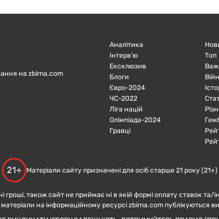
Аналітика
Нов
Інтерв'ю
Топ
Ексклюзив
Важ
ання на zbirna.com
Блоги
Війн
Євро-2024
Істо
ЧC-2022
Ста
Ліга націй
Різн
Олімпіада-2024
Гем
Гравці
Рей
Рей
21+
Матеріали сайту призначені для осіб старше 21 року (21+)
ні гроші, також сайт не приймає ні в якій формі оплату ставок та/і
 матеріали на інформаційному ресурсі zbirna.com публікуються в