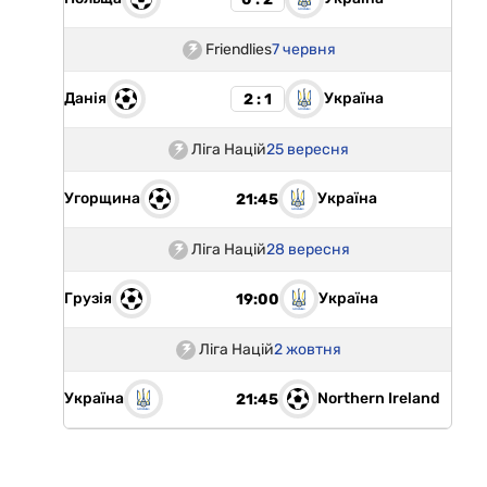
Friendlies
7 червня
Данія
Україна
2 : 1
Ліга Націй
25 вересня
Угорщина
Україна
21:45
Ліга Націй
28 вересня
Грузія
Україна
19:00
Ліга Націй
2 жовтня
Україна
Northern Ireland
21:45