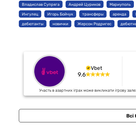
Владислав Супряга
Андрей Цуриков
Мариуполь
Ингулец
Игорь Бойчук
трансферы
аренда
дебютанты
новички
Жерсон Родригес
дебютн
Vbet
9.6
Участь в азартних іграх може викликати ігрову зале
Всі