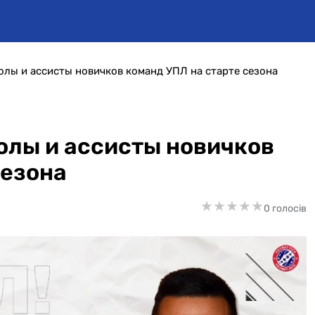
олы и ассисты новичков команд УПЛ на старте сезона
Голы и ассисты новичков
сезона
★
★
★
★
★
★
★
★
★
★
0 голосів