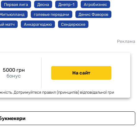
Первая лига
Десна
Днепр-1
Агробизнес
Митьюлланд
голевые передачи
Денис Фаворов
ый матч
Анкарагюджю
Сендерюске
Реклама
5000 грн
На сайт
бонус
жність. Дотримуйтеся правил (принципів) відповідальної гри
 букмекери