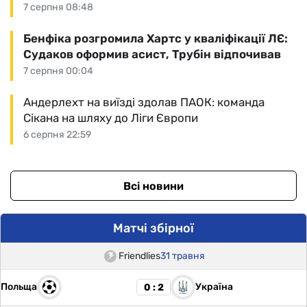
7 серпня 08:48
Бенфіка розгромила Хартс у кваліфікації ЛЄ:
Судаков оформив асист, Трубін відпочивав
7 серпня 00:04
Андерлехт на виїзді здолав ПАОК: команда
Сікана на шляху до Ліги Європи
6 серпня 22:59
Всі новини
Матчі збірної
Friendlies
31 травня
Польща
Україна
0 : 2