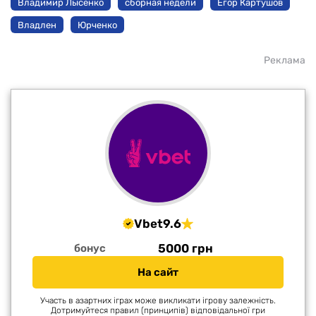
Владимир Лысенко
сборная недели
Егор Картушов
Владлен
Юрченко
Реклама
Vbet
9.6
5000 грн
бонус
На сайт
Участь в азартних іграх може викликати ігрову залежність.
Дотримуйтеся правил (принципів) відповідальної гри