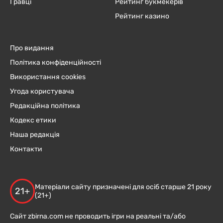
Гравці
Рейтинг букмекерів
Рейтинг казино
Про видання
Політика конфіденційності
Використання cookies
Угода користувача
Редакційна політика
Кодекс етики
Наша редакція
Контакти
Матеріали сайту призначені для осіб старше 21 року
21+
(21+)
Сайт zbirna.com не проводить ігри на реальні та/або