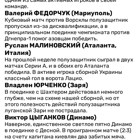
одним из самых активных игроков в своей
команде.
Валерий ФЕДОРЧУК (Мариуполь)
Кубковый матч против Ворсклы полузащитник
пропускал из-за дисквалификации, а в
принципиальном поединке чемпионата против
Дгнепра-1 помог азовцам победить.
Руслан МАЛИНОВСКИЙ (Аталанта,
Италия)
На прошлой неделе полузащитник сыграл в двух
матчах Серии А, и в обоих его Аталанта
победила. В активе игрока сборной Украины
классный гол в ворота Лацио.
Владлен ЮРЧЕНКО (Заря)
В поединке с Шахтером действовал немного
глубже, чем на схеме нашей сборной, но от
этого полезность действий полузащитника
луганской Зари не пострадала.
Виктор ЦЫГАНКОВ (Динамо)
Наверное, единственное светлое пятно Динамо
в поединке с Десной. В проигранном матче (2:3)
на счету капитана киевлян два забитых мяча.