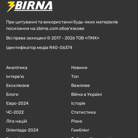
При цитуванні та використанні будь-яких матеріалів
посилання на zbirna.com обов'язкове
Всі права захищені © 2017 - 2026 ТОВ «ПМХ»
Ідентифікатор медіа R40-06374
Аналітика
Новини
Інтерв'ю
Топ
Ексклюзив
Важливе
Блоги
Війна в Україні
Євро-2024
Історія
ЧC-2022
Статистика
Ліга націй
Різне
Олімпіада-2024
Гемблінг