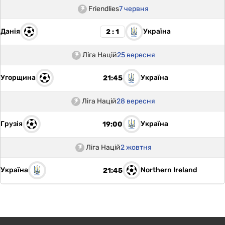
Friendlies
7 червня
Данія
Україна
2 : 1
Ліга Націй
25 вересня
Угорщина
Україна
21:45
Ліга Націй
28 вересня
Грузія
Україна
19:00
Ліга Націй
2 жовтня
Україна
Northern Ireland
21:45