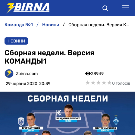
команда №1
новини
Сборная недели. Версия КОМАНДЫ1
НОВИНИ
НОВИНИ
АНАЛІТИКА
Сборная недели. Версия
КОМАНДЫ1
ІНТЕРВ'Ю
Zbirna.com
28949
РІЗНЕ
★
★
★
★
★
★
★
★
★
★
0 голосів
29 червня 2020, 20:39
БУКМЕКЕРИ