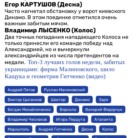
Егор КАРТУШОВ (Десна)
Часто нагнетал обстановку у ворот киевского
Динамо. В этом поединке отметился очень
важным забитым мячом.
Владимир ЛЫСЕНКО (Колос)
Два точных попадания нападающего Колоса не
только принесли его команде победу над
Александрией, но и вычеркнули
александрийцев из числа претендентов на
Топ-3 лучших голов недели, забитых
медали.
украинцами: фирма Малиновского, шило
Кащука и геометрия Гитченко (видео)
Андрей Пятов
Руслан Малиновский
Виктор Цыганков
Шахтер
Динамо
Заря
Богдан Михайличенко
Ворскла
Валерий Федорчук
Владимир Чеснаков
Игорь Пердута
Аталанта
Мариуполь
Андрей Гитченко
Десна
Колос