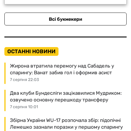
Всі букмекери
ОСТАННІ НОВИНИ
Жирона втратила перемогу над Сабадель у
спарингу: Ванат забив гол і оформив асист
7 серпня 22:03
Два клуби Бундесліги зацікавилися Мудриком:
озвучено основну перешкоду трансферу
7 серпня 10:01
Збірна України WU-17 розпочала збір: підопічні
Лемешко зазнали поразки у першому спарингу