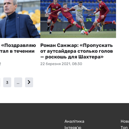
: «Поздравляю
Роман Санжар: «Пропускать
отал в течении
от аутсайдера столько голов
— роскошь для Шахтера»
2
22 березня 2021, 08:30
3
...
Аналітика
Нов
Інтерв'ю
Топ