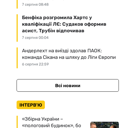
7 серпня 08:48
Бенфіка розгромила Хартс у
кваліфікації ЛЄ: Судаков оформив
асист, Трубін відпочивав
7 серпня 00:04
Андерлехт на виїзді здолав ПАОК:
команда Сікана на шляху до Ліги Європи
6 серпня 22:59
Всі новини
ІНТЕРВ'Ю
«Збірна України –
«пологовий будинок», бо