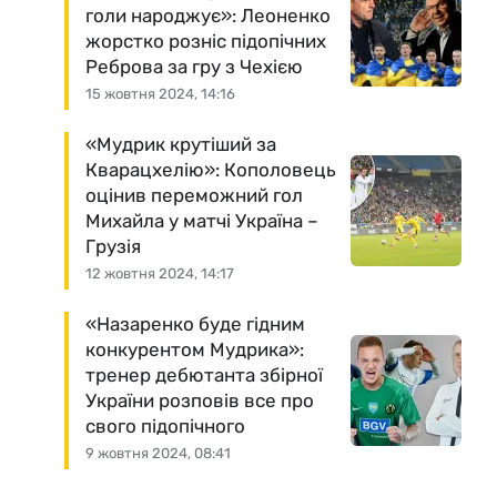
голи народжує»: Леоненко
жорстко розніс підопічних
Реброва за гру з Чехією
15 жовтня 2024, 14:16
«Мудрик крутіший за
Кварацхелію»: Кополовець
оцінив переможний гол
Михайла у матчі Україна –
Грузія
12 жовтня 2024, 14:17
«Назаренко буде гідним
конкурентом Мудрика»:
тренер дебютанта збірної
України розповів все про
свого підопічного
9 жовтня 2024, 08:41