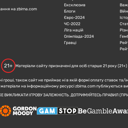
Ексклюзив
Важ
ання на zbirna.com
Блоги
Війн
Євро-2024
Істо
ЧC-2022
Ста
Ліга націй
Різн
Олімпіада-2024
Гем
Гравці
Рей
Рей
21+
Матеріали сайту призначені для осіб старше 21 року (21+)
ні гроші, також сайт не приймає ні в якій формі оплату ставок та/і
 матеріали на інформаційному ресурсі zbirna.com публікуються в
ЖЕ ВИКЛИКАТИ ІГРОВУ ЗАЛЕЖНІСТЬ. ДОТРИМУЙТЕСЬ ПРАВИЛ (ПРИ