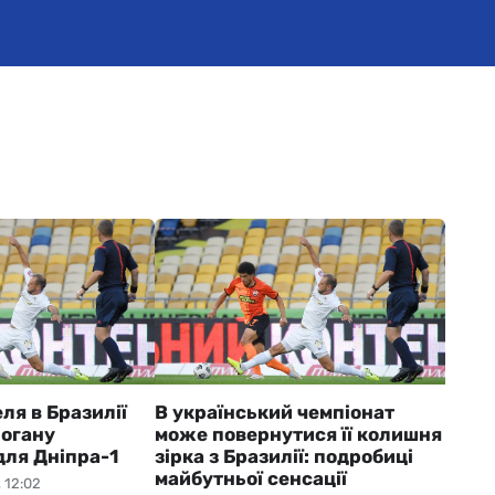
ля в Бразилії
В український чемпіонат
погану
може повернутися її колишня
для Дніпра-1
зірка з Бразилії: подробиці
майбутньої сенсації
 12:02