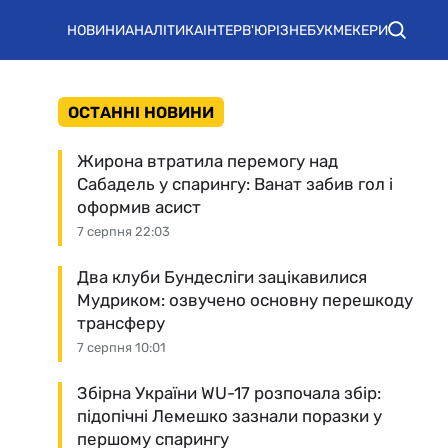
НОВИНИ
АНАЛІТИКА
ІНТЕРВ'Ю
РІЗНЕ
БУКМЕКЕРИ
ОСТАННІ НОВИНИ
Жирона втратила перемогу над
Сабадель у спарингу: Ванат забив гол і
оформив асист
7 серпня 22:03
Два клуби Бундесліги зацікавилися
Мудриком: озвучено основну перешкоду
трансферу
7 серпня 10:01
Збірна України WU-17 розпочала збір:
підопічні Лемешко зазнали поразки у
першому спарингу