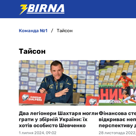
команда №1
Тайсон
Тайсон
Два легіонери Шахтаря могли
Фінансова сте
грати у збірній України: їх
відкриває не
хотів особисто Шевченко
перспективу 
1 липня 2024, 09:02
28 листопада 2022,