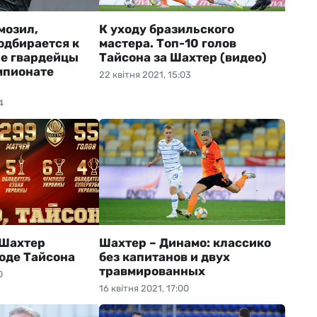
мозил,
К уходу бразильского
одбирается к
мастера. Топ-10 голов
ые гвардейцы
Тайсона за Шахтер (видео)
мпионате
22 квітня 2021, 15:03
4
 Шахтер
Шахтер – Динамо: классико
ходе Тайсона
без капитанов и двух
травмированных
0
16 квітня 2021, 17:00