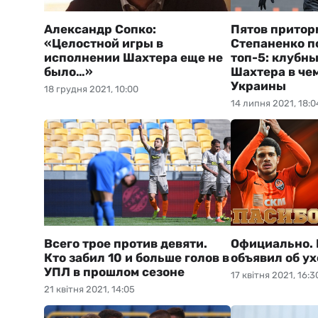
Александр Сопко:
Пятов притор
«Целостной игры в
Степаненко п
исполнении Шахтера еще не
топ-5: клубн
было…»
Шахтера в че
Украины
18 грудня 2021, 10:00
14 липня 2021, 18:0
Всего трое против девяти.
Официально.
Кто забил 10 и больше голов в
объявил об у
УПЛ в прошлом сезоне
17 квітня 2021, 16:3
21 квітня 2021, 14:05