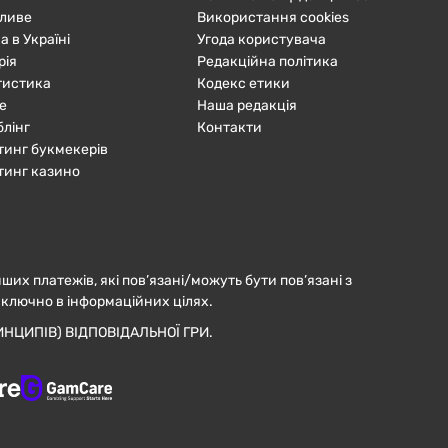
ливе
Використання cookies
а в Україні
Угода користувача
рія
Редакційна політика
тистика
Кодекс етики
е
Наша редакція
блінг
Контакти
тинг букмекерів
тинг казино
нших платежів, які пов’язані/можуть бути пов’язані з
иключно в інформаційних цілях.
НЦИПІВ) ВІДПОВІДАЛЬНОЇ ГРИ.