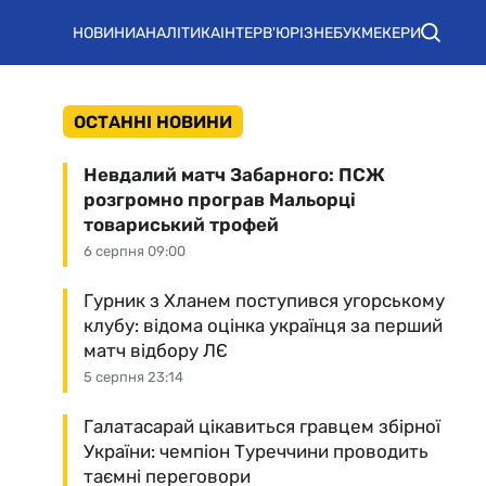
НОВИНИ
АНАЛІТИКА
ІНТЕРВ'Ю
РІЗНЕ
БУКМЕКЕРИ
ОСТАННІ НОВИНИ
Невдалий матч Забарного: ПСЖ
розгромно програв Мальорці
товариський трофей
6 серпня 09:00
Гурник з Хланем поступився угорському
клубу: відома оцінка українця за перший
матч відбору ЛЄ
5 серпня 23:14
Галатасарай цікавиться гравцем збірної
України: чемпіон Туреччини проводить
таємні переговори