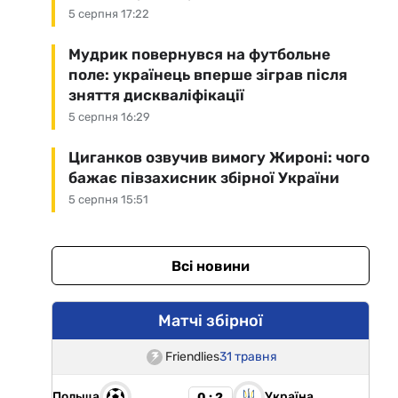
5 серпня 17:22
Мудрик повернувся на футбольне
поле: українець вперше зіграв після
зняття дискваліфікації
5 серпня 16:29
Циганков озвучив вимогу Жироні: чого
бажає півзахисник збірної України
5 серпня 15:51
Всі новини
Матчі збірної
Friendlies
31 травня
Польща
Україна
0 : 2