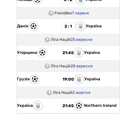
Friendlies
7 червня
Данія
Україна
2 : 1
Ліга Націй
25 вересня
Угорщина
Україна
21:45
Ліга Націй
28 вересня
Грузія
Україна
19:00
Ліга Націй
2 жовтня
Україна
Northern Ireland
21:45