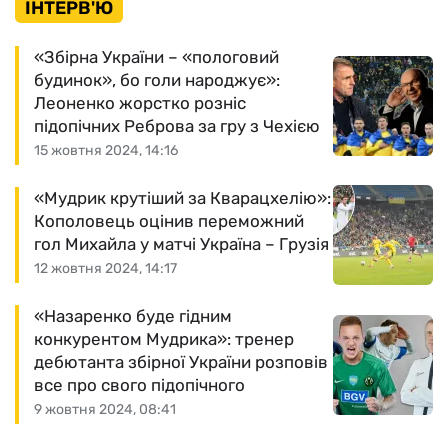
ІНТЕРВ'Ю
«Збірна України – «пологовий
будинок», бо голи народжує»:
Леоненко жорстко розніс
підопічних Реброва за гру з Чехією
15 жовтня 2024, 14:16
«Мудрик крутіший за Кварацхелію»:
Кополовець оцінив переможний
гол Михайла у матчі Україна – Грузія
12 жовтня 2024, 14:17
«Назаренко буде гідним
конкурентом Мудрика»: тренер
дебютанта збірної України розповів
все про свого підопічного
9 жовтня 2024, 08:41