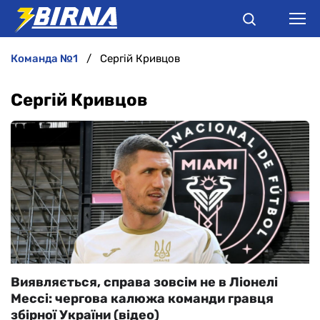
команда №1
Сергій Кривцов
НОВИНИ
Сергій Кривцов
АНАЛІТИКА
ІНТЕРВ'Ю
РІЗНЕ
БУКМЕКЕРИ
Виявляється, справа зовсім не в Ліонелі
Мессі: чергова калюжа команди гравця
збірної України (відео)