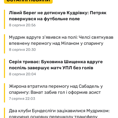
Лівий Берег не дотиснув Кудрівку: Петряк
повернувся на футбольне поле
8 серпня 20:56
Мудрик вдруге з'явився на полі: Челсі святкував
впевнену перемогу над Міланом у спарингу
8 серпня 20:30
Серія триває: Буковина Шищенка вдруге
поспіль завершує матч УПЛ без голів
8 серпня 20:04
Жирона втратила перемогу над Сабадель у
спарингу: Ванат забив гол і оформив асист
7 серпня 22:03
Два клуби Бундесліги зацікавилися Мудриком:
озвучено основну перешкоду трансферу