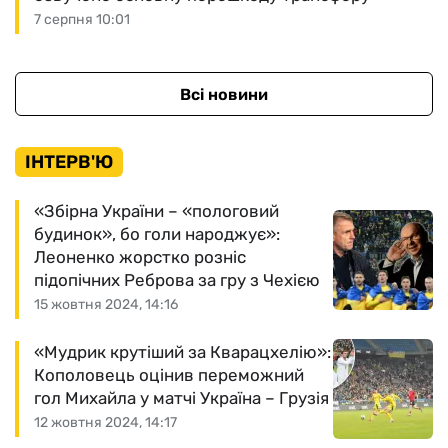
7 серпня 10:01
Всі новини
ІНТЕРВ'Ю
«Збірна України – «пологовий
будинок», бо голи народжує»:
Леоненко жорстко розніс
підопічних Реброва за гру з Чехією
15 жовтня 2024, 14:16
«Мудрик крутіший за Кварацхелію»:
Кополовець оцінив переможний
гол Михайла у матчі Україна – Грузія
12 жовтня 2024, 14:17