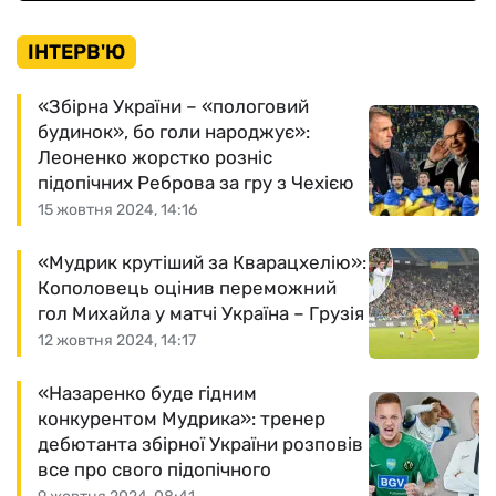
ІНТЕРВ'Ю
«Збірна України – «пологовий
будинок», бо голи народжує»:
Леоненко жорстко розніс
підопічних Реброва за гру з Чехією
15 жовтня 2024, 14:16
«Мудрик крутіший за Кварацхелію»:
Кополовець оцінив переможний
гол Михайла у матчі Україна – Грузія
12 жовтня 2024, 14:17
«Назаренко буде гідним
конкурентом Мудрика»: тренер
дебютанта збірної України розповів
все про свого підопічного