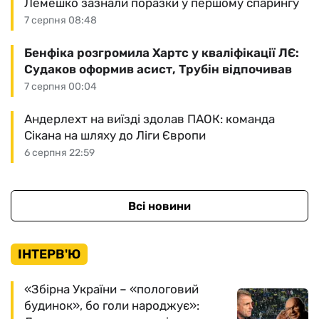
Лемешко зазнали поразки у першому спарингу
7 серпня 08:48
Бенфіка розгромила Хартс у кваліфікації ЛЄ:
Судаков оформив асист, Трубін відпочивав
7 серпня 00:04
Андерлехт на виїзді здолав ПАОК: команда
Сікана на шляху до Ліги Європи
6 серпня 22:59
Всі новини
ІНТЕРВ'Ю
«Збірна України – «пологовий
будинок», бо голи народжує»: