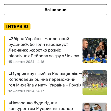
Всі новини
ІНТЕРВ'Ю
«Збірна України – «пологовий
будинок», бо голи народжує»:
Леоненко жорстко розніс
підопічних Реброва за гру з Чехією
15 жовтня 2024, 14:16
«Мудрик крутіший за Кварацхелію»:
Кополовець оцінив переможний
гол Михайла у матчі Україна – Грузія
12 жовтня 2024, 14:17
«Назаренко буде гідним
конкурентом Мудрика»: тренер