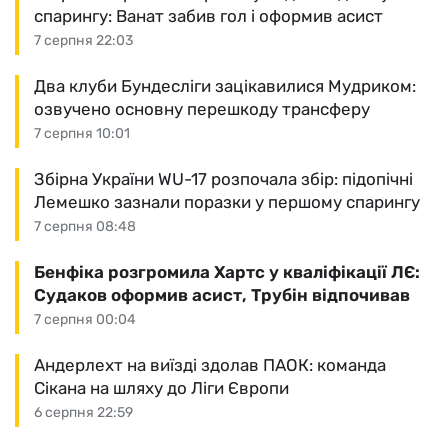
спарингу: Ванат забив гол і оформив асист
7 серпня 22:03
Два клуби Бундесліги зацікавилися Мудриком:
озвучено основну перешкоду трансферу
7 серпня 10:01
Збірна України WU-17 розпочала збір: підопічні
Лемешко зазнали поразки у першому спарингу
7 серпня 08:48
Бенфіка розгромила Хартс у кваліфікації ЛЄ:
Судаков оформив асист, Трубін відпочивав
7 серпня 00:04
Андерлехт на виїзді здолав ПАОК: команда
Сікана на шляху до Ліги Європи
6 серпня 22:59