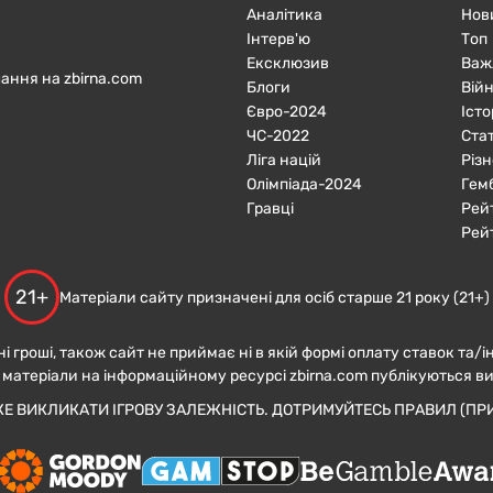
Аналітика
Нов
Інтерв'ю
Топ
Ексклюзив
Важ
ання на zbirna.com
Блоги
Війн
Євро-2024
Істо
ЧC-2022
Ста
Ліга націй
Різн
Олімпіада-2024
Гем
Гравці
Рей
Рей
21+
Матеріали сайту призначені для осіб старше 21 року (21+)
ні гроші, також сайт не приймає ні в якій формі оплату ставок та/і
 матеріали на інформаційному ресурсі zbirna.com публікуються в
ЖЕ ВИКЛИКАТИ ІГРОВУ ЗАЛЕЖНІСТЬ. ДОТРИМУЙТЕСЬ ПРАВИЛ (ПРИ