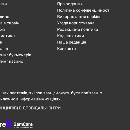
ини
Про видання
Політика конфіденційності
ливе
Використання cookies
а в Україні
Угода користувача
рія
Редакційна політика
тистика
Кодекс етики
е
Наша редакція
блінг
Контакти
тинг букмекерів
тинг казино
нших платежів, які пов’язані/можуть бути пов’язані з
иключно в інформаційних цілях.
НЦИПІВ) ВІДПОВІДАЛЬНОЇ ГРИ.