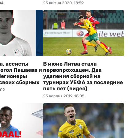
04
23 квітня 2020, 18:59
а, ассисты
В июне Литва стала
тогол Пашаева и
первопроходцем. Два
Легионеры
удаления сборной на
 своих сборных
турнирах УЕФА за последние
пять лет (видео)
:02
23 червня 2019, 18:05