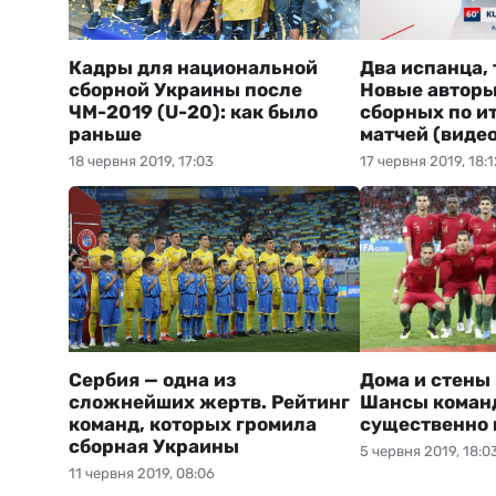
Кадры для национальной
Два испанца, 
сборной Украины после
Новые авторы
ЧМ-2019 (U-20): как было
сборных по и
раньше
матчей (видео
18 червня 2019, 17:03
17 червня 2019, 18:1
Сербия — одна из
Дома и стены
сложнейших жертв. Рейтинг
Шансы команд
команд, которых громила
существенно
сборная Украины
5 червня 2019, 18:0
11 червня 2019, 08:06