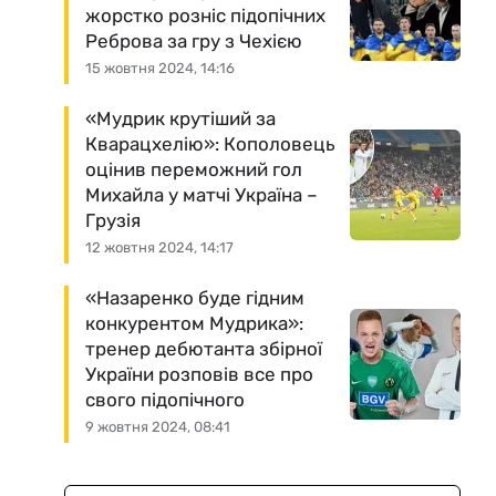
жорстко розніс підопічних
Реброва за гру з Чехією
15 жовтня 2024, 14:16
«Мудрик крутіший за
Кварацхелію»: Кополовець
оцінив переможний гол
Михайла у матчі Україна –
Грузія
12 жовтня 2024, 14:17
«Назаренко буде гідним
конкурентом Мудрика»:
тренер дебютанта збірної
України розповів все про
свого підопічного
9 жовтня 2024, 08:41