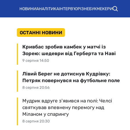
НОВИНИ
АНАЛІТИКА
ІНТЕРВ'Ю
РІЗНЕ
БУКМЕКЕРИ
ОСТАННІ НОВИНИ
Кривбас зробив камбек у матчі із
Зорею: шедеври від Герберта та Наві
9 серпня 14:50
Лівий Берег не дотиснув Кудрівку:
Петряк повернувся на футбольне поле
8 серпня 20:56
Мудрик вдруге з'явився на полі: Челсі
святкував впевнену перемогу над
Міланом у спарингу
8 серпня 20:30