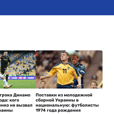
игрока Динамо
Поставки из молодежной
ода: кого
сборной Украины в
нко не вызвал
национальную: футболисты
раины
1974 года рождения