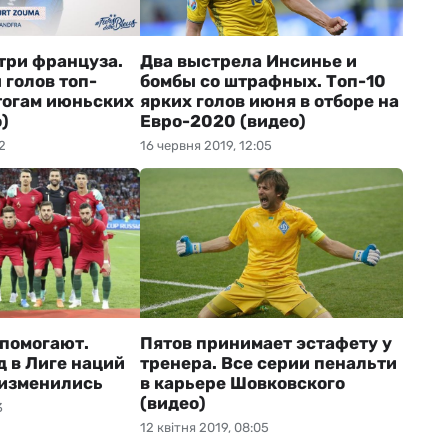
три француза.
Два выстрела Инсинье и
 голов топ-
бомбы со штрафных. Топ-10
тогам июньских
ярких голов июня в отборе на
)
Евро-2020 (видео)
2
16 червня 2019, 12:05
 помогают.
Пятов принимает эстафету у
 в Лиге наций
тренера. Все серии пенальти
 изменились
в карьере Шовковского
(видео)
3
12 квітня 2019, 08:05