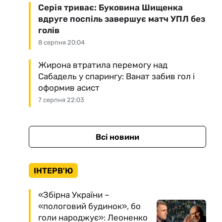
Серія триває: Буковина Шищенка
вдруге поспіль завершує матч УПЛ без
голів
8 серпня 20:04
Жирона втратила перемогу над
Сабадель у спарингу: Ванат забив гол і
оформив асист
7 серпня 22:03
Всі новини
ІНТЕРВ'Ю
«Збірна України –
«пологовий будинок», бо
голи народжує»: Леоненко