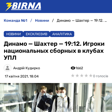
команда №1
новини
Динамо — Шахтер — 19:12. Игроки национальных сборных в клубах УПЛ
НОВИНИ
НОВИНИ
ЕКСКЛЮЗИВ
АНАЛІТИКА
АНАЛІТИКА
Динамо — Шахтер — 19:12. Игроки
национальных сборных в клубах
ІНТЕРВ'Ю
УПЛ
РІЗНЕ
Андрій Кудирко
1662
★
★
★
★
★
★
★
★
★
★
0 голосів
17 квітня 2021, 18:04
БУКМЕКЕРИ