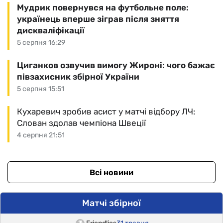
Мудрик повернувся на футбольне поле:
українець вперше зіграв після зняття
дискваліфікації
5 серпня 16:29
Циганков озвучив вимогу Жироні: чого бажає
півзахисник збірної України
5 серпня 15:51
Кухаревич зробив асист у матчі відбору ЛЧ:
Слован здолав чемпіона Швеції
4 серпня 21:51
Всі новини
Матчі збірної