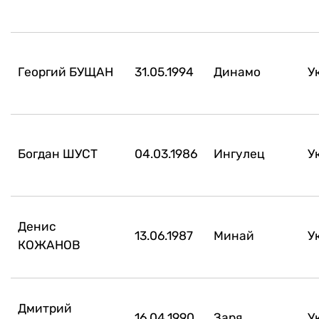
Георгий БУЩАН
31.05.1994
Динамо
У
Богдан ШУСТ
04.03.1986
Ингулец
У
Денис
13.06.1987
Минай
У
КОЖАНОВ
Дмитрий
16.04.1990
Заря
У