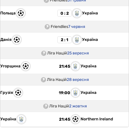
Friendlies
31 травня
Польща
Україна
0 : 2
Friendlies
7 червня
Данія
Україна
2 : 1
Ліга Націй
25 вересня
Угорщина
Україна
21:45
Ліга Націй
28 вересня
Грузія
Україна
19:00
Ліга Націй
2 жовтня
Україна
Northern Ireland
21:45