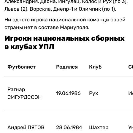
Александрия, Десна, Ингулец, Колос и Рух (по 3),
Львов (2), Ворскла, Днепр-1 и Олимпик (по 1).
Ни одного игрока национальной команды своей
страны нет в составе Мариуполя.
Игроки национальных сборных
в клубах УПЛ
Футболист
Родился
Клуб
С
Рагнар
19.06.1986
Рух
И
СИГУРДССОН
Андрей ПЯТОВ
28.06.1984
Шахтер
У