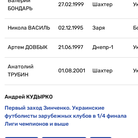
Валерий
27.02.1999
Шахтер
У
БОНДАРЬ
Никола ВАСИЛЬ
02.12.1995
Заря
Б
Артем ДОВБЫК
21.06.1997
Днепр-1
У
Анатолий
01.08.2001
Шахтер
У
ТРУБИН
Андрей КУДЫРКО
Первый заход Зинченко. Украинские
футболисты зарубежных клубов в 1/4 финала
Лиги чемпионов и выше