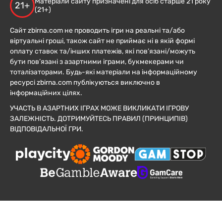
Матеріали сайту призначені для осіб старше 21 року
21+
(21+)
Сайт zbirna.com не проводить ігри на реальні та/або
віртуальні гроші, також сайт не приймає ні в якій формі
оплату ставок та/інших платежів, які пов’язані/можуть
бути пов’язані з азартними іграми, букмекерами чи
тоталізаторами. Будь-які матеріали на інформаційному
ресурсі zbirna.com публікуються виключно в
інформаційних цілях.
УЧАСТЬ В АЗАРТНИХ ІГРАХ МОЖЕ ВИКЛИКАТИ ІГРОВУ
ЗАЛЕЖНІСТЬ. ДОТРИМУЙТЕСЬ ПРАВИЛ (ПРИНЦИПІВ)
ВІДПОВІДАЛЬНОЇ ГРИ.