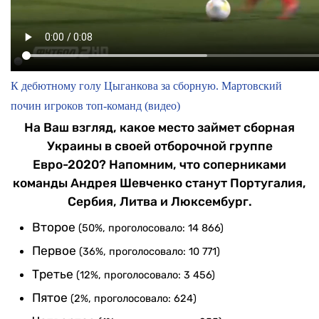
К дебютному голу Цыганкова за сборную. Мартовский
почин игроков топ-команд (видео)
На Ваш взгляд, какое место займет сборная
Украины в своей отборочной группе
Евро-2020? Напомним, что соперниками
команды Андрея Шевченко станут Португалия,
Сербия, Литва и Люксембург.
Второе
(50%, проголосовало: 14 866)
Первое
(36%, проголосовало: 10 771)
Третье
(12%, проголосовало: 3 456)
Пятое
(2%, проголосовало: 624)