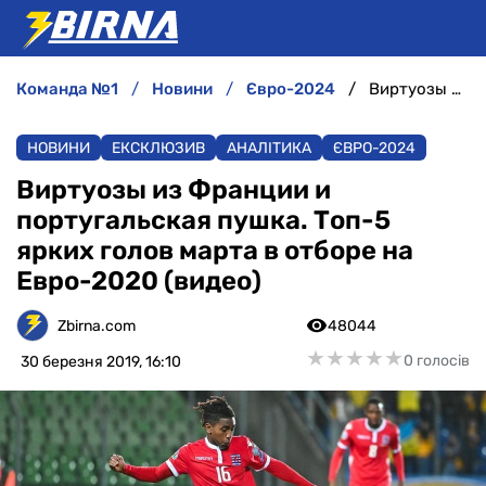
команда №1
новини
євро-2024
Виртуозы из Франции и португальская пушка. Топ-5 ярких голов марта в отборе на Евро-2020 (видео)
НОВИНИ
НОВИНИ
ЕКСКЛЮЗИВ
АНАЛІТИКА
ЄВРО-2024
АНАЛІТИКА
Виртуозы из Франции и
португальская пушка. Топ-5
ІНТЕРВ'Ю
ярких голов марта в отборе на
Евро-2020 (видео)
РІЗНЕ
Zbirna.com
48044
БУКМЕКЕРИ
★
★
★
★
★
★
★
★
★
★
0 голосів
30 березня 2019, 16:10