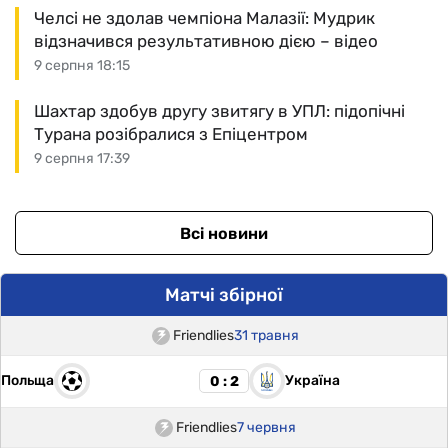
Челсі не здолав чемпіона Малазії: Мудрик
відзначився результативною дією – відео
9 серпня 18:15
Шахтар здобув другу звитягу в УПЛ: підопічні
Турана розібралися з Епіцентром
9 серпня 17:39
Всі новини
Матчі збірної
Friendlies
31 травня
Польща
Україна
0 : 2
Friendlies
7 червня