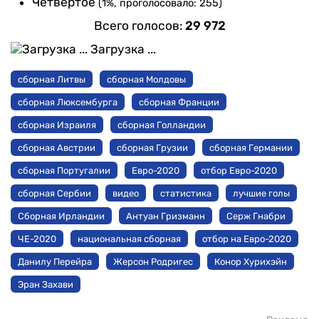
Четвертое
(1%, проголосовало: 255)
Всего голосов:
29 972
Загрузка ...
сборная Литвы
сборная Молдовы
сборная Люксембурга
сборная Франции
сборная Израиля
сборная Голландии
сборная Австрии
сборная Грузии
сборная Германии
сборная Португалии
Евро-2020
отбор Евро-2020
сборная Сербии
видео
статистика
лучшие голы
Сборная Ирландии
Антуан Гризманн
Серж Гнабри
ЧЕ-2020
национальная сборная
отбор на Евро-2020
Данилу Перейра
Жерсон Родригес
Конор Хурихэйн
Эран Захави