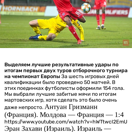
Выделяем лучшие результативные удары по
итогам первых двух туров отборочного турнира
на чемпионат Европы
За шесть игровых дней
квалификации было проведено 50 матчей. В
этих поединках футболисты оформили 154 гола.
Мы выбрали лучшие забитые мячи по итогам
мартовских игр, хотя сделать это было очень
Антуан Гризманн
даже непросто.
(Франция). Молдова — Франция — 1:4
https://www.youtube.com/watch?v=hWTtwcI2EmU
Эран Захави (Израиль). Израиль —