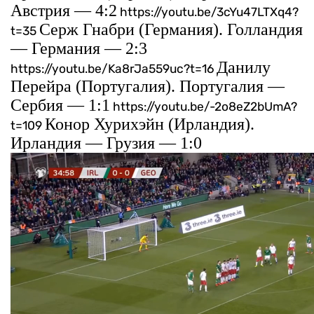
Австрия — 4:2
https://youtu.be/3cYu47LTXq4?
Серж Гнабри (Германия). Голландия
t=35
— Германия — 2:3
Данилу
https://youtu.be/Ka8rJa559uc?t=16
Перейра (Португалия). Португалия —
Сербия — 1:1
https://youtu.be/-2o8eZ2bUmA?
Конор Хурихэйн (Ирландия).
t=109
Ирландия — Грузия — 1:0