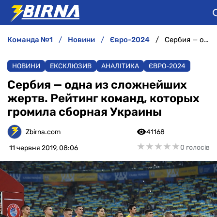
команда №1
новини
євро-2024
Сербия — одна из сложнейших жертв. Рейтинг команд, которых громила сборная Украины
НОВИНИ
НОВИНИ
ЕКСКЛЮЗИВ
АНАЛІТИКА
ЄВРО-2024
АНАЛІТИКА
Сербия — одна из сложнейших
жертв. Рейтинг команд, которых
ІНТЕРВ'Ю
громила сборная Украины
РІЗНЕ
Zbirna.com
41168
★
★
★
★
★
★
★
★
★
★
0 голосів
11 червня 2019, 08:06
БУКМЕКЕРИ