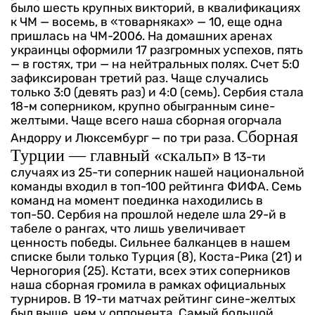
было шесть крупных викторий, в квалификациях
к ЧМ — восемь, в «товарняках» — 10, еще одна
пришлась на ЧМ-2006.
На домашних аренах
украинцы оформили 17 разгромных успехов, пять
— в гостях, три — на нейтральных полях. Счет 5:0
зафиксирован третий раз. Чаще случались
только 3:0 (девять раз) и 4:0 (семь). Сербия стала
18-м соперником, крупно обыгранным сине-
желтыми. Чаще всего наша сборная огорчала
Сборная
Андорру и Люксембург — по три раза.
Турции — главный «скальп»
В 13-ти
случаях из 25-ти соперник нашей национальной
команды входил в топ-100 рейтинга ФИФА. Семь
команд на момент поединка находились в
топ-50. Сербия на прошлой неделе шла 29-й в
табеле о рангах, что лишь увеличивает
ценность победы. Сильнее балканцев в нашем
списке были только Турция (8), Коста-Рика (21) и
Черногория (25). Кстати, всех этих соперников
наша сборная громила в рамках официальных
турниров.
В 19-ти матчах рейтинг сине-желтых
был выше, чем у оппонента. Самый большой