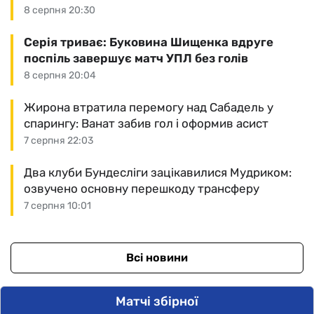
8 серпня 20:30
Серія триває: Буковина Шищенка вдруге
поспіль завершує матч УПЛ без голів
8 серпня 20:04
Жирона втратила перемогу над Сабадель у
спарингу: Ванат забив гол і оформив асист
7 серпня 22:03
Два клуби Бундесліги зацікавилися Мудриком:
озвучено основну перешкоду трансферу
7 серпня 10:01
Всі новини
Матчі збірної