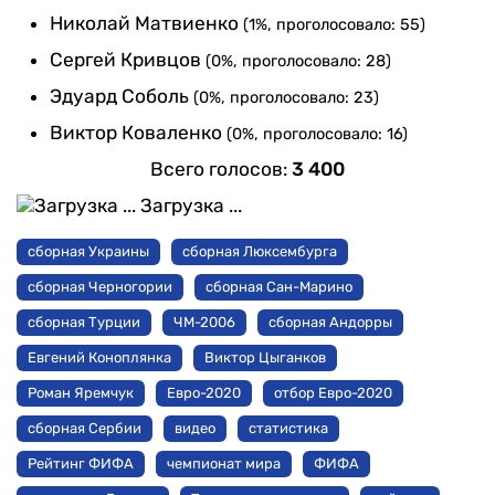
Николай Матвиенко
(1%, проголосовало: 55)
Сергей Кривцов
(0%, проголосовало: 28)
Эдуард Соболь
(0%, проголосовало: 23)
Виктор Коваленко
(0%, проголосовало: 16)
Всего голосов:
3 400
Загрузка ...
сборная Украины
сборная Люксембурга
сборная Черногории
сборная Сан-Марино
сборная Турции
ЧМ-2006
сборная Андорры
Евгений Коноплянка
Виктор Цыганков
Роман Яремчук
Евро-2020
отбор Евро-2020
сборная Сербии
видео
статистика
Рейтинг ФИФА
чемпионат мира
ФИФА