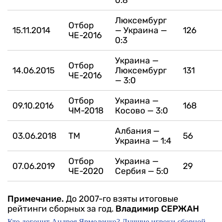
Люксембург
Отбор
15.11.2014
— Украина —
126
ЧЕ-2016
0:3
Украина —
Отбор
14.06.2015
Люксембург
131
ЧЕ-2016
— 3:0
Отбор
Украина —
09.10.2016
168
ЧМ-2018
Косово — 3:0
Албания —
03.06.2018
ТМ
56
Украина — 1:4
Отбор
Украина —
07.06.2019
29
ЧЕ-2020
Сербия — 5:0
Примечание.
До 2007-го взяты итоговые
рейтинги сборных за год.
Владимир СЕРЖАН
Кто догонит Андрея Ярмоленко? Лучшие игроки сборной