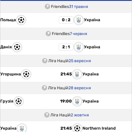
Friendlies
31 травня
Польща
Україна
0 : 2
Friendlies
7 червня
Данія
Україна
2 : 1
Ліга Націй
25 вересня
Угорщина
Україна
21:45
Ліга Націй
28 вересня
Грузія
Україна
19:00
Ліга Націй
2 жовтня
Україна
Northern Ireland
21:45