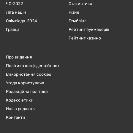
ЧC-2022
Статистика
Ліга націй
Різне
Олімпіада-2024
Гемблінг
Гравці
Рейтинг букмекерів
Рейтинг казино
Про видання
Політика конфіденційності
Використання cookies
Угода користувача
Редакційна політика
Кодекс етики
Наша редакція
Контакти