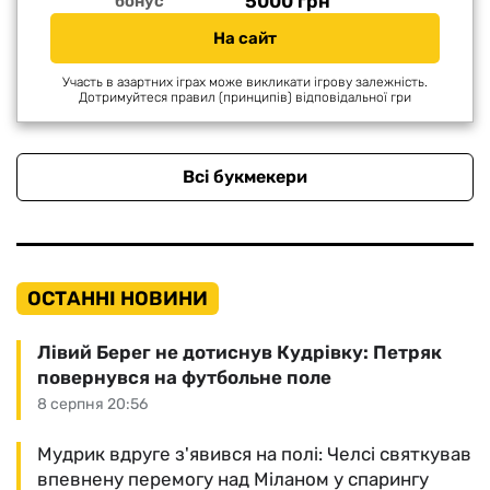
5000 грн
бонус
На сайт
Участь в азартних іграх може викликати ігрову залежність.
Дотримуйтеся правил (принципів) відповідальної гри
Всі букмекери
ОСТАННІ НОВИНИ
Лівий Берег не дотиснув Кудрівку: Петряк
повернувся на футбольне поле
8 серпня 20:56
Мудрик вдруге з'явився на полі: Челсі святкував
впевнену перемогу над Міланом у спарингу