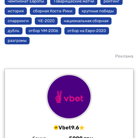
чемпионат Европы
Товарищеские матчи
рейтинг
история
сборная Коста-Рики
крупные победы
спарринги
ЧЕ-2020
национальная сборная
дубль
отбор ЧМ-2006
отбор на Евро-2020
разгромы
Реклама
Vbet
9.6