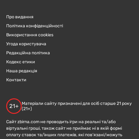
Про видання
Політика конфіденційності
Використання cookies
Угода користувача
Редакційна політика
Кодекс етики
Наша редакція
Контакти
Матеріали сайту призначені для осіб старше 21 року
21+
(21+)
Сайт zbirna.com не проводить ігри на реальні та/або
віртуальні гроші, також сайт не приймає ні в якій формі
оплату ставок та/інших платежів, які пов’язані/можуть