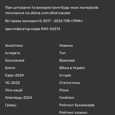
При цитуванні та використанні будь-яких матеріалів
посилання на zbirna.com обов'язкове
Всі права захищені © 2017 - 2026 ТОВ «ПМХ»
Ідентифікатор медіа R40-06374
Аналітика
Новини
Інтерв'ю
Топ
Ексклюзив
Важливе
Блоги
Війна в Україні
Євро-2024
Історія
ЧC-2022
Статистика
Ліга націй
Різне
Олімпіада-2024
Гемблінг
Гравці
Рейтинг букмекерів
Рейтинг казино