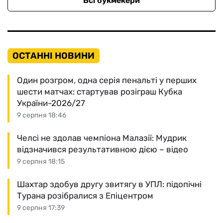
Всі букмекери
ОСТАННІ НОВИНИ
Один розгром, одна серія пенальті у перших
шести матчах: стартував розіграш Кубка
України-2026/27
9 серпня 18:46
Челсі не здолав чемпіона Малазії: Мудрик
відзначився результативною дією – відео
9 серпня 18:15
Шахтар здобув другу звитягу в УПЛ: підопічні
Турана розібралися з Епіцентром
9 серпня 17:39