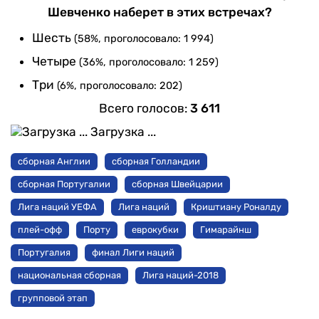
Шевченко наберет в этих встречах?
Шесть
(58%, проголосовало: 1 994)
Четыре
(36%, проголосовало: 1 259)
Три
(6%, проголосовало: 202)
Всего голосов:
3 611
Загрузка ...
сборная Англии
сборная Голландии
сборная Португалии
сборная Швейцарии
Лига наций УЕФА
Лига наций
Криштиану Роналду
плей-офф
Порту
еврокубки
Гимарайнш
Португалия
финал Лиги наций
национальная сборная
Лига наций-2018
групповой этап