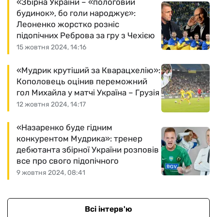
«Збірна України – «пологовий
будинок», бо голи народжує»:
Леоненко жорстко розніс
підопічних Реброва за гру з Чехією
15 жовтня 2024, 14:16
«Мудрик крутіший за Кварацхелію»:
Кополовець оцінив переможний
гол Михайла у матчі Україна – Грузія
12 жовтня 2024, 14:17
«Назаренко буде гідним
конкурентом Мудрика»: тренер
дебютанта збірної України розповів
все про свого підопічного
9 жовтня 2024, 08:41
Всі інтерв'ю