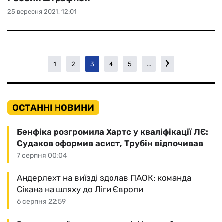
25 вересня 2021, 12:01
1
2
3
4
5
...
ОСТАННІ НОВИНИ
Бенфіка розгромила Хартс у кваліфікації ЛЄ:
Судаков оформив асист, Трубін відпочивав
7 серпня 00:04
Андерлехт на виїзді здолав ПАОК: команда
Сікана на шляху до Ліги Європи
6 серпня 22:59