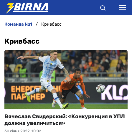
команда №1
Кривбасс
НОВИНИ
Кривбасс
АНАЛІТИКА
ІНТЕРВ'Ю
РІЗНЕ
БУКМЕКЕРИ
Вячеслав Свидерский: «Конкуренция в УПЛ
должна увеличиться»
30 січня 2022, 10:02