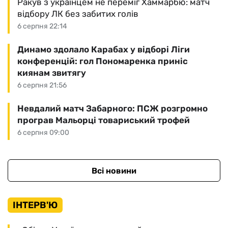
Ракув з українцем не переміг Хаммарбю: матч
відбору ЛК без забитих голів
6 серпня 22:14
Динамо здолало Карабах у відборі Ліги
конференцій: гол Пономаренка приніс
киянам звитягу
6 серпня 21:56
Невдалий матч Забарного: ПСЖ розгромно
програв Мальорці товариський трофей
6 серпня 09:00
Всі новини
ІНТЕРВ'Ю