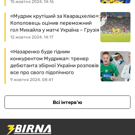
15 жовтня 2024, 14:16
«Мудрик крутіший за Кварацхелію»:
Кополовець оцінив переможний
гол Михайла у матчі Україна – Грузія
12 жовтня 2024, 14:17
«Назаренко буде гідним
конкурентом Мудрика»: тренер
дебютанта збірної України розповів
все про свого підопічного
9 жовтня 2024, 08:41
Всі інтерв'ю