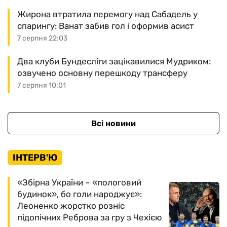
Жирона втратила перемогу над Сабадель у
спарингу: Ванат забив гол і оформив асист
7 серпня 22:03
Два клуби Бундесліги зацікавилися Мудриком:
озвучено основну перешкоду трансферу
7 серпня 10:01
Всі новини
ІНТЕРВ'Ю
«Збірна України – «пологовий
будинок», бо голи народжує»:
Леоненко жорстко розніс
підопічних Реброва за гру з Чехією