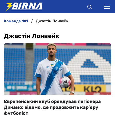
команда №1
Джастін Лонвейк
НОВИНИ
Джастін Лонвейк
АНАЛІТИКА
ІНТЕРВ'Ю
РІЗНЕ
БУКМЕКЕРИ
Європейський клуб орендував легіонера
Динамо: відомо, де продовжить кар’єру
футболіст