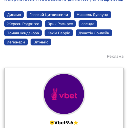
Динамо
Георгий Цитаишвили
Миккель Дуэлунд
Жерсон Родригес
Эрик Рамирес
оренда
Томаш Кендзьора
Кахім Перріс
Джастін Лонвейк
легіонери
Вітіньйо
Реклама
Vbet
9.6