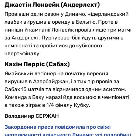
Джастін Лонвейк (Андерлехт)
Провівши один сезон у Динамо, нідерландський
хавбек вирушив в оренду в Бельгію. Проте в
нинішній кампанії Лонвейк провів лише три матчі
за Андерлехт. Пурпурово-білі йдуть другими в
чемпіонаті та пробилися до кубкового
чвертьфіналу.
Кахім Перріс (Сабах)
Ямайський легіонер на початку вересня
вирушив в Азербайджан, і з тих пір провів за
Сабах 15 матчів та відзначився одним асистом.
Команда з Баку наразі йде восьмою в чемпіонаті,
а також зіграє в 1/4 фіналу Кубку.
Володимир СЕРЖАН
Закордонна преса повідомила про свіжі
неприємності київського Динамо: усі подробиці