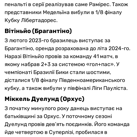
пенальті в серії реалізував саме Рамірес. Також
представники Медельїна вибули в 1/8 фіналу
Кубку Лібертадорес.
Вітіньйо (Брагантіно)
З лютого 2023-го бразилець виступає за
Брагантіно, оренда розрахована до літа 2024-го.
Наразі Вітіньйо провів за команду 41 матч, в
якому набрав 2+3 за системою «гол+пас». У
чемпіонаті Бразилії Бики стали шостими,
дісталися 1/8 фіналу Південноамериканського
кубку, а також вибули у півфіналі Ліги Пауліста.
Міккель Дуелунд (Орхус)
З початку минулого року данець виступає на
батьківщині за Орхус. У поточному сезоні
Дуелунд провів дев’ять поєдинків. Його команда
йде четвертою в Суперлізі, пробилася в