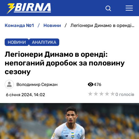
команда №1
новини
Легіонери Динамо в оренді: непоганий доробок за половину сезону
НОВИНИ
НОВИНИ
АНАЛІТИКА
АНАЛІТИКА
Легіонери Динамо в оренді:
непоганий доробок за половину
ІНТЕРВ'Ю
сезону
РІЗНЕ
Володимир Сержан
476
★
★
★
★
★
★
★
★
★
★
0 голосів
6 січня 2024, 14:02
БУКМЕКЕРИ