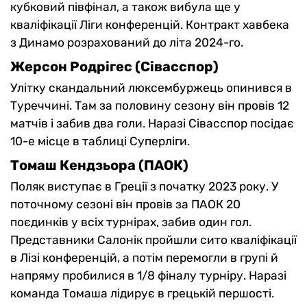
кубковий півфінал, а також вибула ще у
кваліфікації Ліги конференцій. Контракт хавбека
з Динамо розрахований до літа 2024-го.
Жерсон Родрігес (Сівасспор)
Улітку скандальний люксембуржець опинився в
Туреччині. Там за половину сезону він провів 12
матчів і забив два голи. Наразі Сівасспор посідає
10-е місце в таблиці Суперліги.
Томаш Кендзьора (ПАОК)
Поляк виступає в Греції з початку 2023 року. У
поточному сезоні він провів за ПАОК 20
поєдинків у всіх турнірах, забив один гол.
Представники Салонік пройшли сито кваліфікації
в Лізі конференцій, а потім перемогли в групі й
напряму пробилися в 1/8 фіналу турніру. Наразі
команда Томаша лідирує в грецькій першості.