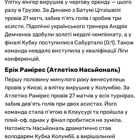
Улітку вінгер вирушив у чергову оренду — цього
разу в Грузію. За Динамо з Батумі Цітаішвілі
провів 21 матч, забив п’ять голів і зробив три
асисти. Підопічні українського тренера Андрія
Демченка здобули золоті медалі чемпіонату, а у
фіналі Кубку поступилися Сабуртало (0:1). Також
команда невдало виступила у кваліфікації Ліги
конференцій.
Ерік Рамірес (Атлетіко Насьйональ)
Першу половину минулого року венесуелець
провів у Києві, а влітку вирушив у Колумбію. За
Атлетіко Рамірес провів 27 матчів у всіх турнірах,
забив дев’ять голів при двох асистах. Його
команда стала п’ятою в Клаусурі та пройшла у
плей-оф, однак у фінал пробитися не зуміла.
Натомість Насьйональ драматично став
володарем Кубка Колумбії, а вирішальний