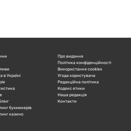
ини
Про видання
Політика конфіденційності
ливе
Використання cookies
а в Україні
Угода користувача
рія
Редакційна політика
тистика
Кодекс етики
е
Наша редакція
блінг
Контакти
тинг букмекерів
тинг казино