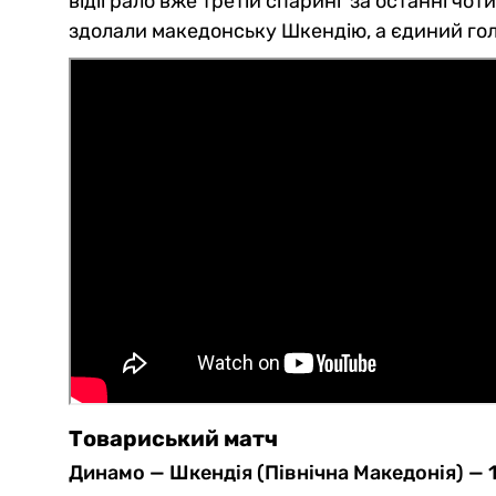
відіграло вже третій спаринг за останні чот
здолали македонську Шкендію, а єдиний го
Товариський матч
Динамо — Шкендія (Північна Македонія) — 1: