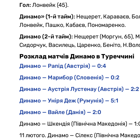
Гол:
Лонвейк (45).
Динамо» (1-й тайм):
Нещерет, Караваєв, Бол
Лонвейк, Пашко, Кабаєв, Пономаренко.
Динамо (2-й тайм):
Нещерет (Моргун, 65), Ма
Сидорчук, Василець, Царенко, Беніто, Н.Вол
Розклад матчів Динамо в Туреччині
Динамо — Рапід (Австрія) — 0:4
Динамо — Марибор (Словенія) — 0:2
Динамо — Аустрія Лустенау (Австрія) — 2:2
Динамо — Уніря Деж (Румунія) — 5:1
Динамо — Вайле (Данія) — 2:0
Динамо — Шкендія (Північна Македонія) — 1:
11 лютого. Динамо — Сілекс (Північна Македо