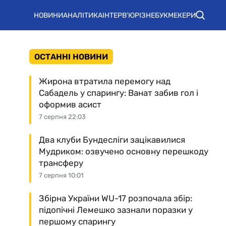
НОВИНИ
АНАЛІТИКА
ІНТЕРВ'Ю
РІЗНЕ
БУКМЕКЕРИ
ОСТАННІ НОВИНИ
Жирона втратила перемогу над
Сабадель у спарингу: Ванат забив гол і
оформив асист
7 серпня 22:03
Два клуби Бундесліги зацікавилися
Мудриком: озвучено основну перешкоду
трансферу
7 серпня 10:01
Збірна України WU-17 розпочала збір:
підопічні Лемешко зазнали поразки у
першому спарингу