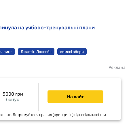
плинула на учбово-тренувальні плани
паринг
Джастін Лонвейк
зимові збори
Реклама
5000 грн
На сайт
бонус
жність. Дотримуйтеся правил (принципів) відповідальної гри