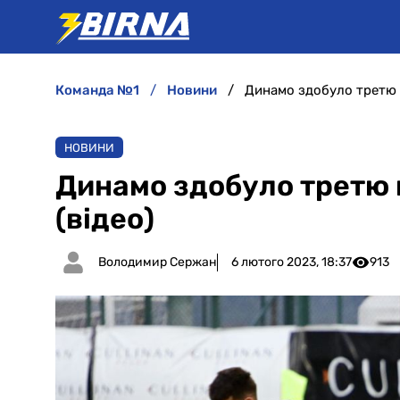
команда №1
новини
Динамо здобуло третю п
НОВИНИ
Динамо здобуло третю 
(відео)
Володимир Сержан
6 лютого 2023, 18:37
913