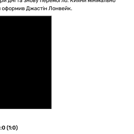
ири дні та знову перемогло. Кияни мінімально
л оформив Джастін Лонвейк.
0 (1:0)