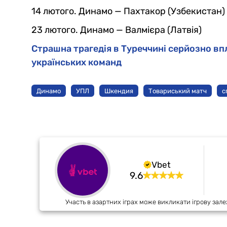
14 лютого. Динамо — Пахтакор (Узбекистан)
23 лютого. Динамо — Валмієра (Латвія)
Страшна трагедія в Туреччині серйозно в
українських команд
Динамо
УПЛ
Шкендия
Товариський матч
с
Vbet
9.6
Участь в азартних іграх може викликати ігрову зале