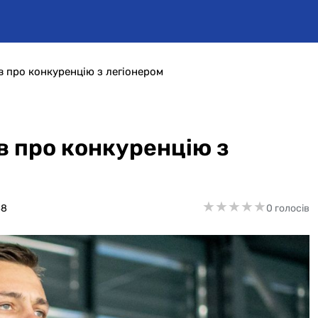
в про конкуренцію з легіонером
в про конкуренцію з
★
★
★
★
★
★
★
★
★
★
48
0 голосів