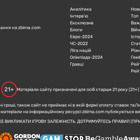
Аналітика
Нов
Інтерв'ю
Топ
Ексклюзив
Важ
ання на zbirna.com
Блоги
Війн
Євро-2024
Істо
ЧC-2022
Ста
Ліга націй
Різн
Олімпіада-2024
Гем
Гравці
Рей
Рей
21+
Матеріали сайту призначені для осіб старше 21 року (21+)
ні гроші, також сайт не приймає ні в якій формі оплату ставок та/і
 матеріали на інформаційному ресурсі zbirna.com публікуються в
ЖЕ ВИКЛИКАТИ ІГРОВУ ЗАЛЕЖНІСТЬ. ДОТРИМУЙТЕСЬ ПРАВИЛ (ПРИ