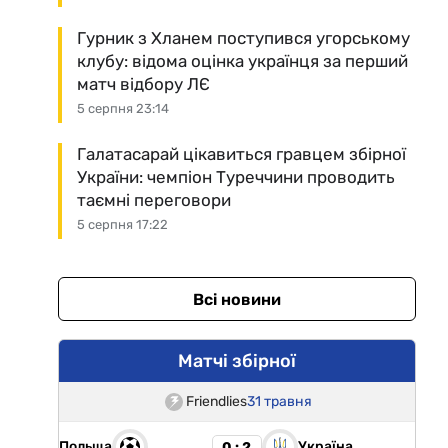
Гурник з Хланем поступився угорському
клубу: відома оцінка українця за перший
матч відбору ЛЄ
5 серпня 23:14
Галатасарай цікавиться гравцем збірної
України: чемпіон Туреччини проводить
таємні переговори
5 серпня 17:22
Всі новини
Матчі збірної
Friendlies
31 травня
Польща
Україна
0 : 2