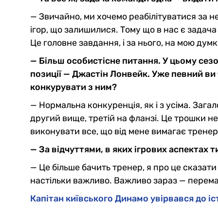
— Звичайно, ми хочемо реабілітуватися за н
ігор, що залишилися. Тому що в нас є задача
Це головне завдання, і за нього, на мою дум
— Більш особистісне питання. У цьому сезо
позиції — Джастін Лонвейк. Уже певний ви 
конкурувати з ним?
— Нормальна конкуренція, як і з усіма. Зага
другий вище, третій на фланзі. Це трошки н
виконувати все, що від мене вимагає трене
— За відчуттями, в яких ігрових аспектах т
— Це більше бачить тренер, я про це сказати 
настільки важливо. Важливо зараз — перема
Капітан київського Динамо увірвався до і