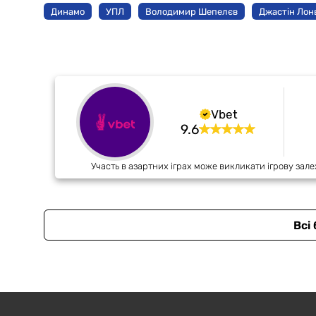
Динамо
УПЛ
Володимир Шепелєв
Джастін Лон
Vbet
9.6
Участь в азартних іграх може викликати ігрову зале
Всі