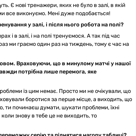
ь. Є нові тренажери, яких не було в залі, в якій
ми все виконуємо. Мені дуже подобається!
енування у залі, і після нього робота на полі?
ах і в залі, і на полі тренуємося. А так під час
раз ми граємо один раз на тиждень, тому є час на
вовом. Враховуючи, що в минулому матчі у нашої
завжди потрібна лише перемога, яке
роблеми із цим немає. Просто ми не очікували, що
аховували боротися за перше місце, а виходить, що
о, ти починаєш думати, шукати проблеми, їхні
коли знову в тебе це не виходить, то
 переможну серію та піднятися нагору таблиці?