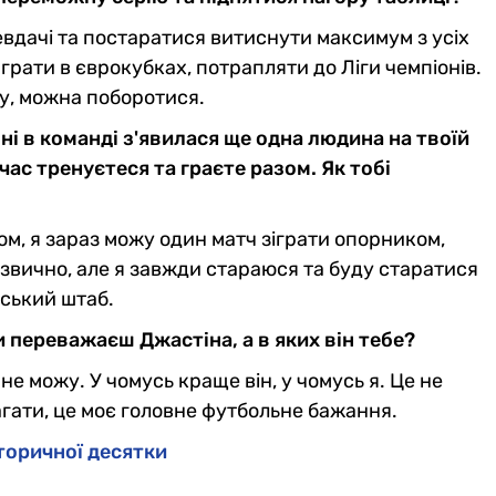
евдачі та постаратися витиснути максимум з усіх
 грати в єврокубках, потрапляти до Ліги чемпіонів.
ку, можна поборотися.
ні в команді з'явилася ще одна людина на твоїй
час тренуєтеся та граєте разом. Як тобі
лом, я зараз можу один матч зіграти опорником,
езвично, але я завжди стараюся та буду старатися
рський штаб.
и переважаєш Джастіна, а в яких він тебе?
не можу. У чомусь краще він, у чомусь я. Це не
гати, це моє головне футбольне бажання.
сторичної десятки