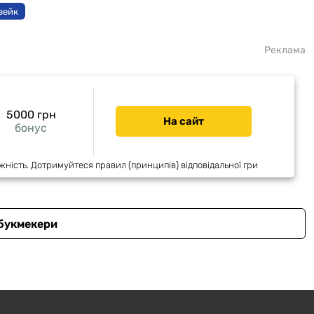
вейк
Реклама
5000 грн
На сайт
бонус
жність. Дотримуйтеся правил (принципів) відповідальної гри
 букмекери