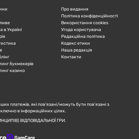
ини
Про видання
Політика конфіденційності
ливе
Використання cookies
а в Україні
Угода користувача
рія
Редакційна політика
тистика
Кодекс етики
е
Наша редакція
блінг
Контакти
тинг букмекерів
тинг казино
нших платежів, які пов’язані/можуть бути пов’язані з
иключно в інформаційних цілях.
НЦИПІВ) ВІДПОВІДАЛЬНОЇ ГРИ.