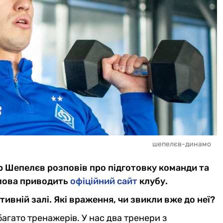
шепелєв-динамо
 Шепелєв розповів про підготовку команди та
слова приводить
офіційний сайт
клубу.
ивній залі. Які враження, чи звикли вже до неї?
багато тренажерів. У нас два тренери з