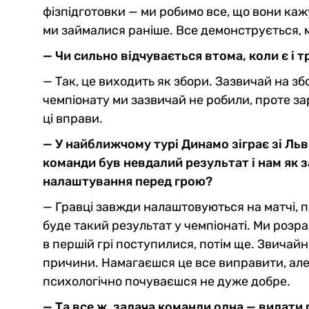
фізпідготовки — ми робимо все, що вони кажут
ми займалися раніше. Все демонструється, 
— Чи сильно відчувається втома, коли є і тр
— Так, це виходить як збори. Зазвичай на збор
чемпіонату ми зазвичай не робили, проте за
ці вправи.
— У найближчому турі Динамо зіграє зі Ль
команди був невдалий результат і нам як 
налаштування перед грою?
— Гравці завжди налаштовуються на матчі, п
буде такий результат у чемпіонаті. Ми розр
в першій грі поступилися, потім ще. Звичайн
причини. Намагаєшся це все виправити, але 
психологічно почуваєшся не дуже добре.
— Та все ж, задача команди одна — видати