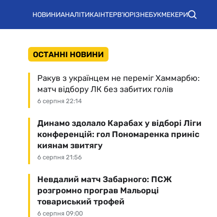
НОВИНИ
АНАЛІТИКА
ІНТЕРВ'Ю
РІЗНЕ
БУКМЕКЕРИ
ОСТАННІ НОВИНИ
Ракув з українцем не переміг Хаммарбю:
матч відбору ЛК без забитих голів
6 серпня 22:14
Динамо здолало Карабах у відборі Ліги
конференцій: гол Пономаренка приніс
киянам звитягу
6 серпня 21:56
Невдалий матч Забарного: ПСЖ
розгромно програв Мальорці
товариський трофей
6 серпня 09:00