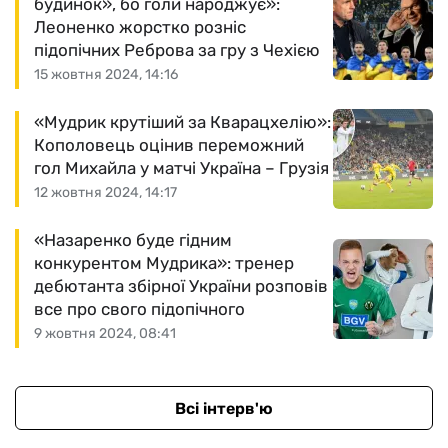
будинок», бо голи народжує»:
Леоненко жорстко розніс
підопічних Реброва за гру з Чехією
15 жовтня 2024, 14:16
«Мудрик крутіший за Кварацхелію»:
Кополовець оцінив переможний
гол Михайла у матчі Україна – Грузія
12 жовтня 2024, 14:17
«Назаренко буде гідним
конкурентом Мудрика»: тренер
дебютанта збірної України розповів
все про свого підопічного
9 жовтня 2024, 08:41
Всі інтерв'ю