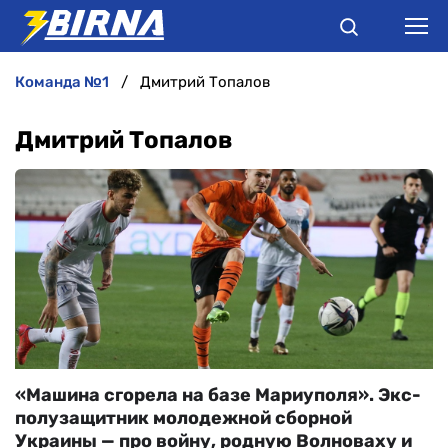
команда №1
Дмитрий Топалов
НОВИНИ
Дмитрий Топалов
АНАЛІТИКА
ІНТЕРВ'Ю
РІЗНЕ
БУКМЕКЕРИ
«Машина сгорела на базе Мариуполя». Экс-
полузащитник молодежной сборной
Украины — про войну, родную Волноваху и