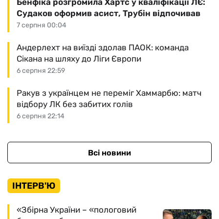
Бенфіка розгромила Хартс у кваліфікації ЛЄ:
Судаков оформив асист, Трубін відпочивав
7 серпня 00:04
Андерлехт на виїзді здолав ПАОК: команда
Сікана на шляху до Ліги Європи
6 серпня 22:59
Ракув з українцем не переміг Хаммарбю: матч
відбору ЛК без забитих голів
6 серпня 22:14
Всі новини
ІНТЕРВ'Ю
«Збірна України – «пологовий