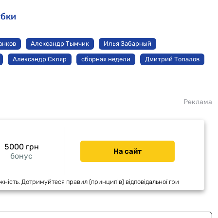
убки
анков
Александр Тымчик
Илья Забарный
Александр Скляр
сборная недели
Дмитрий Топалов
Реклама
5000 грн
На сайт
бонус
жність. Дотримуйтеся правил (принципів) відповідальної гри