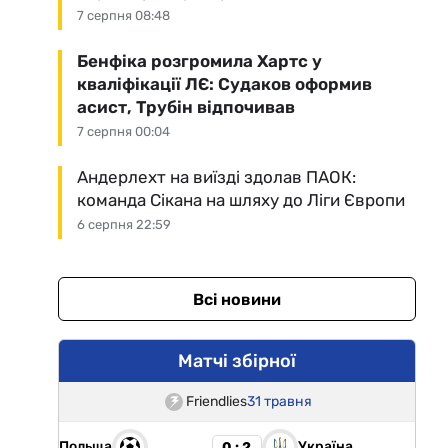
7 серпня 08:48
Бенфіка розгромила Хартс у
кваліфікації ЛЄ: Судаков оформив
асист, Трубін відпочивав
7 серпня 00:04
Андерлехт на виїзді здолав ПАОК:
команда Сікана на шляху до Ліги Європи
6 серпня 22:59
Всі новини
Матчі збірної
Friendlies
31 травня
Польща
Україна
0 : 2