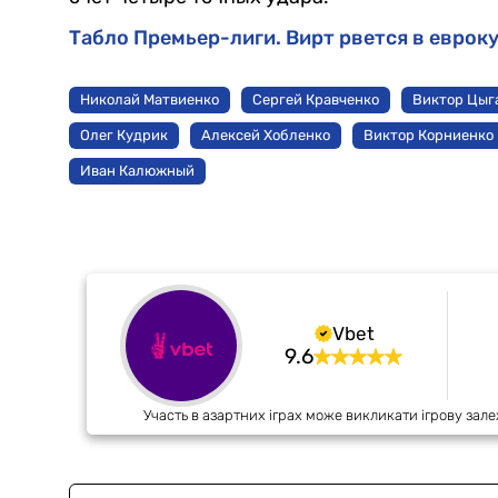
Табло Премьер-лиги. Вирт рвется в еврок
Николай Матвиенко
Сергей Кравченко
Виктор Цыг
Олег Кудрик
Алексей Хобленко
Виктор Корниенко
Иван Калюжный
Vbet
9.6
Участь в азартних іграх може викликати ігрову зале