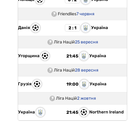
Friendlies
7 червня
Данія
Україна
2 : 1
Ліга Націй
25 вересня
Угорщина
Україна
21:45
Ліга Націй
28 вересня
Грузія
Україна
19:00
Ліга Націй
2 жовтня
Україна
Northern Ireland
21:45