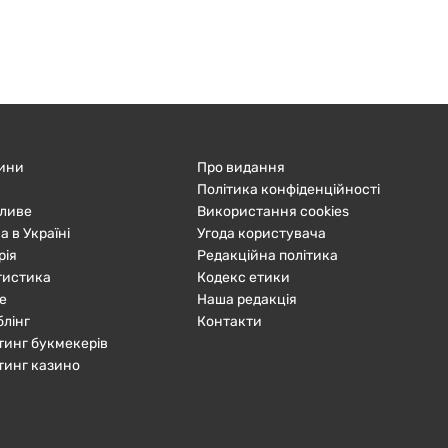
ини
Про видання
Політика конфіденційності
ливе
Використання cookies
а в Україні
Угода користувача
рія
Редакційна політика
тистика
Кодекс етики
е
Наша редакція
блінг
Контакти
тинг букмекерів
тинг казино