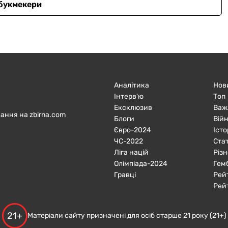
 букмекери
Аналітика
Нов
Інтерв'ю
Топ
Ексклюзив
Важ
ання на zbirna.com
Блоги
Війн
Євро-2024
Істо
ЧC-2022
Ста
Ліга націй
Різн
Олімпіада-2024
Гем
Гравці
Рей
Рей
21+
Матеріали сайту призначені для осіб старше 21 року (21+)