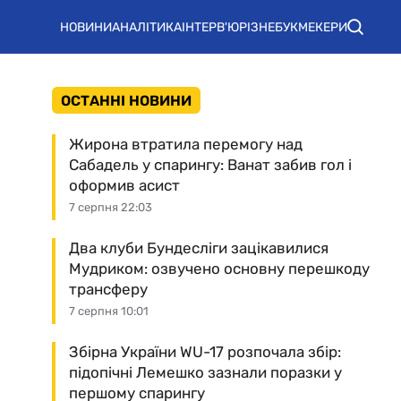
НОВИНИ
АНАЛІТИКА
ІНТЕРВ'Ю
РІЗНЕ
БУКМЕКЕРИ
ОСТАННІ НОВИНИ
Жирона втратила перемогу над
Сабадель у спарингу: Ванат забив гол і
оформив асист
7 серпня 22:03
Два клуби Бундесліги зацікавилися
Мудриком: озвучено основну перешкоду
трансферу
7 серпня 10:01
Збірна України WU-17 розпочала збір:
підопічні Лемешко зазнали поразки у
першому спарингу