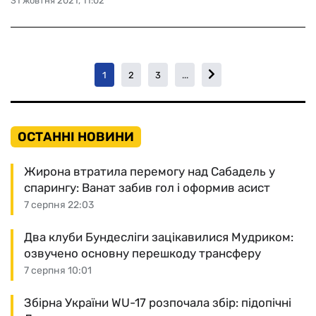
31 жовтня 2021, 11:02
1
2
3
...
ОСТАННІ НОВИНИ
Жирона втратила перемогу над Сабадель у
спарингу: Ванат забив гол і оформив асист
7 серпня 22:03
Два клуби Бундесліги зацікавилися Мудриком:
озвучено основну перешкоду трансферу
7 серпня 10:01
Збірна України WU-17 розпочала збір: підопічні