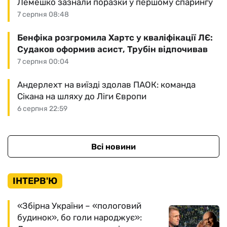
Лемешко зазнали поразки у першому спарингу
7 серпня 08:48
Бенфіка розгромила Хартс у кваліфікації ЛЄ:
Судаков оформив асист, Трубін відпочивав
7 серпня 00:04
Андерлехт на виїзді здолав ПАОК: команда
Сікана на шляху до Ліги Європи
6 серпня 22:59
Всі новини
ІНТЕРВ'Ю
«Збірна України – «пологовий
будинок», бо голи народжує»: