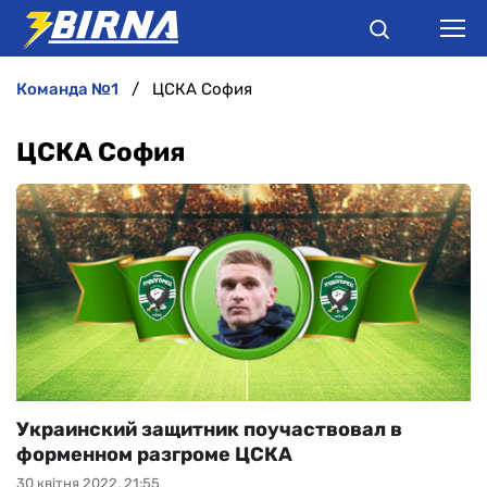
команда №1
ЦСКА София
НОВИНИ
ЦСКА София
АНАЛІТИКА
ІНТЕРВ'Ю
РІЗНЕ
БУКМЕКЕРИ
Украинский защитник поучаствовал в
форменном разгроме ЦСКА
30 квітня 2022, 21:55