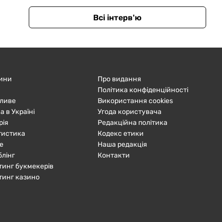
Всі інтерв'ю
ини
Про видання
Політика конфіденційності
ливе
Використання cookies
а в Україні
Угода користувача
рія
Редакційна політика
тистика
Кодекс етики
е
Наша редакція
блінг
Контакти
тинг букмекерів
тинг казино