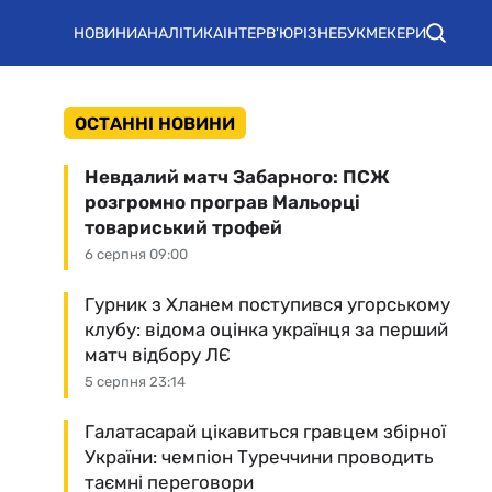
НОВИНИ
АНАЛІТИКА
ІНТЕРВ'Ю
РІЗНЕ
БУКМЕКЕРИ
ОСТАННІ НОВИНИ
Невдалий матч Забарного: ПСЖ
розгромно програв Мальорці
товариський трофей
6 серпня 09:00
Гурник з Хланем поступився угорському
клубу: відома оцінка українця за перший
матч відбору ЛЄ
5 серпня 23:14
Галатасарай цікавиться гравцем збірної
України: чемпіон Туреччини проводить
таємні переговори