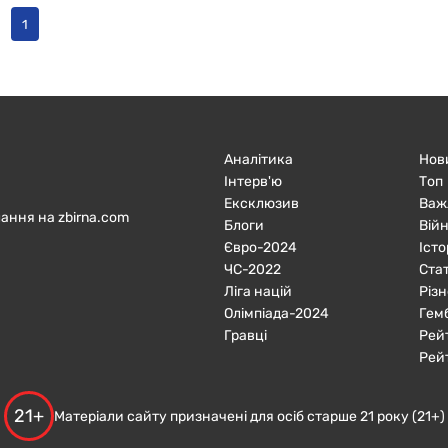
1
Аналітика
Нов
Інтерв'ю
Топ
Ексклюзив
Важ
ання на zbirna.com
Блоги
Війн
Євро-2024
Істо
ЧC-2022
Ста
Ліга націй
Різн
Олімпіада-2024
Гем
Гравці
Рей
Рей
21+
Матеріали сайту призначені для осіб старше 21 року (21+)