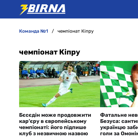
команда №1
чемпіонат Кіпру
чемпіонат Кіпру
Бєсєдін може продовжити
Фатальне нев
кар’єру в європейському
Безуса: сант
чемпіонаті: його підпише
українцю заби
клуб з незвичною назвою
голи за Омоні