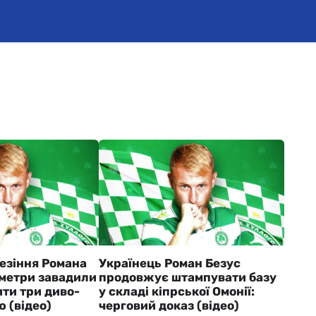
езіння Романа
Українець Роман Безус
иметри завадили
продовжує штампувати базу
ти три диво-
у складі кіпрської Омонії:
ю (відео)
черговий доказ (відео)