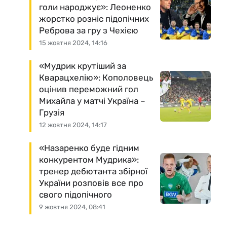
голи народжує»: Леоненко
жорстко розніс підопічних
Реброва за гру з Чехією
15 жовтня 2024, 14:16
«Мудрик крутіший за
Кварацхелію»: Кополовець
оцінив переможний гол
Михайла у матчі Україна –
Грузія
12 жовтня 2024, 14:17
«Назаренко буде гідним
конкурентом Мудрика»:
тренер дебютанта збірної
України розповів все про
свого підопічного
9 жовтня 2024, 08:41