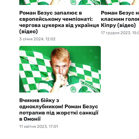
Роман Безус запалює в
Роман Безус н
європейському чемпіонаті:
класним голом
чергова цукерка від українця
Кіпру (відео)
(відео)
17 грудня 2023, 15:
3 січня 2024, 12:02
Вчинив бійку з
одноклубником! Роман Безус
потрапив під жорсткі санкції
в Омонії
11 квітня 2023, 17:01