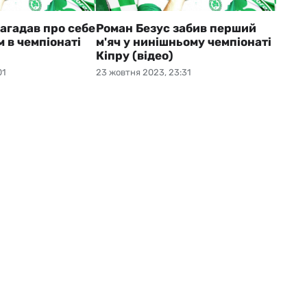
агадав про себе
Роман Безус забив перший
 в чемпіонаті
м'яч у нинішньому чемпіонаті
Кіпру (відео)
01
23 жовтня 2023, 23:31