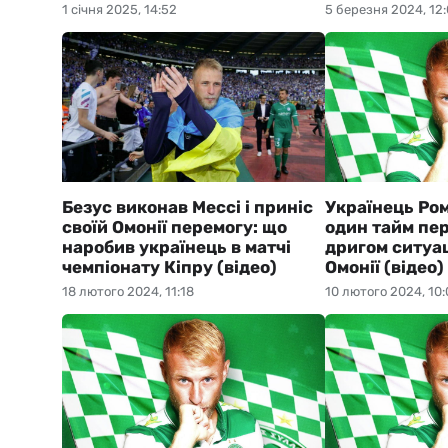
1 січня 2025, 14:52
5 березня 2024, 12
Безус виконав Мессі і приніс
Українець Ром
своїй Омонії перемогу: що
один тайм пе
наробив українець в матчі
дригом ситуац
чемпіонату Кіпру (відео)
Омонії (відео)
18 лютого 2024, 11:18
10 лютого 2024, 10: