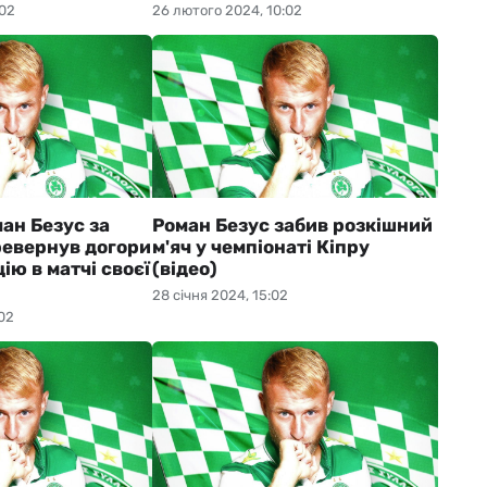
:02
26 лютого 2024, 10:02
ан Безус за
Роман Безус забив розкішний
ревернув догори
м'яч у чемпіонаті Кіпру
ію в матчі своєї
(відео)
28 січня 2024, 15:02
02