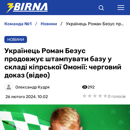
команда №1
новини
Українець Роман Безус продовжує штампувати базу у складі кіпрської Омонії: черговий доказ (відео)
НОВИНИ
НОВИНИ
АНАЛІТИКА
Українець Роман Безус
продовжує штампувати базу у
ІНТЕРВ'Ю
складі кіпрської Омонії: черговий
доказ (відео)
РІЗНЕ
Олександр Кудря
292
БУКМЕКЕРИ
★
★
★
★
★
★
★
★
★
★
0 голосів
26 лютого 2024, 10:02