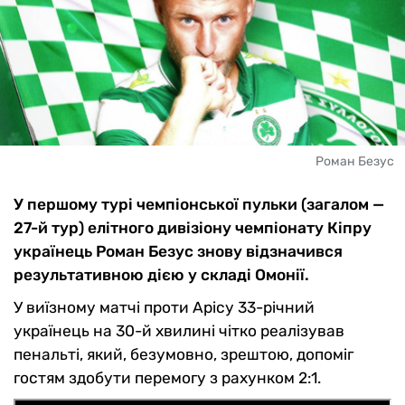
Роман Безус
У першому турі чемпіонської пульки (загалом —
27-й тур) елітного дивізіону чемпіонату Кіпру
українець Роман Безус знову відзначився
результативною дією у складі Омонії.
У виїзному матчі проти Арісу 33-річний
українець на 30-й хвилині чітко реалізував
пенальті, який, безумовно, зрештою, допоміг
гостям здобути перемогу з рахунком 2:1.