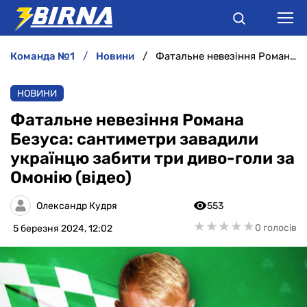
команда №1
новини
Фатальне невезіння Романа Безуса: сантиметри завадили українцю забити три диво-голи за Омонію (відео)
НОВИНИ
НОВИНИ
АНАЛІТИКА
Фатальне невезіння Романа
Безуса: сантиметри завадили
ІНТЕРВ'Ю
українцю забити три диво-голи за
Омонію (відео)
РІЗНЕ
Олександр Кудря
553
БУКМЕКЕРИ
★
★
★
★
★
★
★
★
★
★
0 голосів
5 березня 2024, 12:02