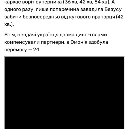
каркас воріт суперника (36 хв, 42 хв, 84 хв). А
одного разу, лише поперечина завадила Безусу
забити безпосередньо від кутового прапорця (42
хв.).
Втім, невдачі українця двома диво-голами
компенсували партнери, а Омонія здобула
перемогу — 2:1.