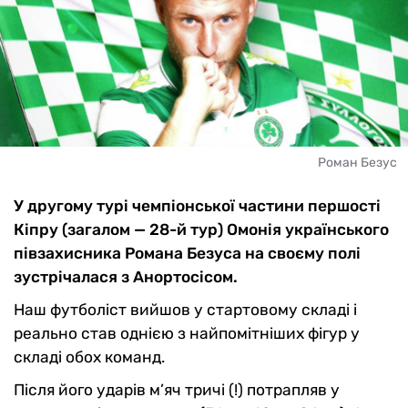
Роман Безус
У другому турі чемпіонської частини першості
Кіпру (загалом — 28-й тур) Омонія українського
півзахисника Романа Безуса на своєму полі
зустрічалася з Анортосісом.
Наш футболіст вийшов у стартовому складі і
реально став однією з найпомітніших фігур у
складі обох команд.
Після його ударів м’яч тричі (!) потрапляв у