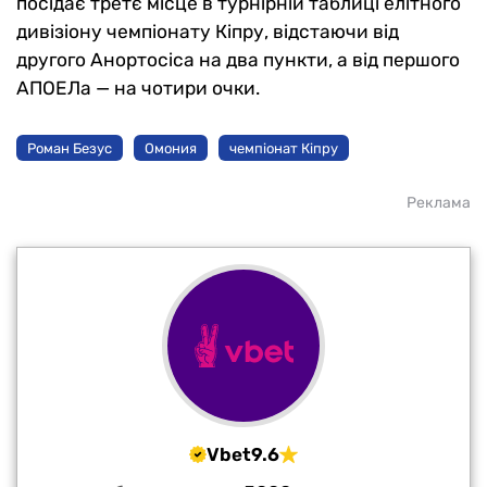
посідає третє місце в турнірній таблиці елітного
дивізіону чемпіонату Кіпру, відстаючи від
другого Анортосіса на два пункти, а від першого
АПОЕЛа — на чотири очки.
Роман Безус
Омония
чемпіонат Кіпру
Реклама
Vbet
9.6