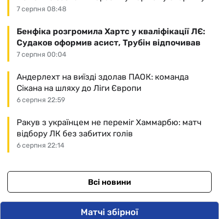
7 серпня 08:48
Бенфіка розгромила Хартс у кваліфікації ЛЄ:
Судаков оформив асист, Трубін відпочивав
7 серпня 00:04
Андерлехт на виїзді здолав ПАОК: команда
Сікана на шляху до Ліги Європи
6 серпня 22:59
Ракув з українцем не переміг Хаммарбю: матч
відбору ЛК без забитих голів
6 серпня 22:14
Всі новини
Матчі збірної