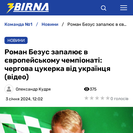
команда №1
новини
Роман Безус запалює в європейському чемпіонаті: чергова цукерка від українця (відео)
НОВИНИ
НОВИНИ
АНАЛІТИКА
Роман Безус запалює в
європейському чемпіонаті:
ІНТЕРВ'Ю
чергова цукерка від українця
(відео)
РІЗНЕ
Олександр Кудря
375
БУКМЕКЕРИ
★
★
★
★
★
★
★
★
★
★
0 голосів
3 січня 2024, 12:02