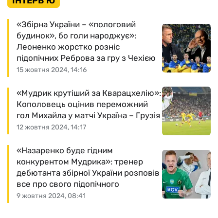
ІНТЕРВ'Ю
«Збірна України – «пологовий
будинок», бо голи народжує»:
Леоненко жорстко розніс
підопічних Реброва за гру з Чехією
15 жовтня 2024, 14:16
«Мудрик крутіший за Кварацхелію»:
Кополовець оцінив переможний
гол Михайла у матчі Україна – Грузія
12 жовтня 2024, 14:17
«Назаренко буде гідним
конкурентом Мудрика»: тренер
дебютанта збірної України розповів
все про свого підопічного
9 жовтня 2024, 08:41