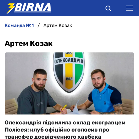
команда №1
Артем Козак
НОВИНИ
Артем Козак
АНАЛІТИКА
ІНТЕРВ'Ю
РІЗНЕ
БУКМЕКЕРИ
Олександрія підсилила склад ексгравцем
Полісся: клуб офіційно оголосив про
трансфер досвідченного хавбека