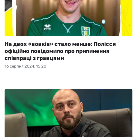
На двох «вовків» стало менше: Полісся
офіційно повідомило про припинення
співпраці з гравцями
16 серпня 2024, 15:20