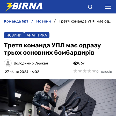
команда №1
новини
Третя команда УПЛ має одразу трьох основних бомбардирів
НОВИНИ
НОВИНИ
АНАЛІТИКА
АНАЛІТИКА
Третя команда УПЛ має одразу
трьох основних бомбардирів
ІНТЕРВ'Ю
Володимир Сержан
867
РІЗНЕ
★
★
★
★
★
★
★
★
★
★
0 голосів
27 січня 2024, 16:02
БУКМЕКЕРИ