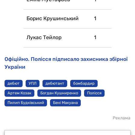
Борис Крушинський
1
Лукас Тейлор
1
Офіційно. Полісся підписало захисника збірної
України
дебют
УПЛ
дебютант
бомбардир
Артем Козак
Богдан Кушниренко
Полісся
Пилип Будківський
Бені Макуана
Реклама