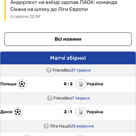
Андерлехт на виїзді здолав ПАОК: команда
Сікана на шляху до Ліги Європи
6 серпня 22:59
Всі новини
Матчі збірної
Friendlies
31 травня
Польща
Україна
0 : 2
Friendlies
7 червня
Данія
Україна
2 : 1
Ліга Націй
25 вересня