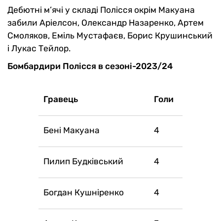
Дебютні м’ячі у складі Полісся окрім Макуана
забили Аріелсон, Олександр Назаренко, Артем
Смоляков, Еміль Мустафаєв, Борис Крушинський
і Лукас Тейлор.
Бомбардири Полісся в сезоні-2023/24
Гравець
Голи
Бені Макуана
4
Пилип Будківський
4
Богдан Кушніренко
4