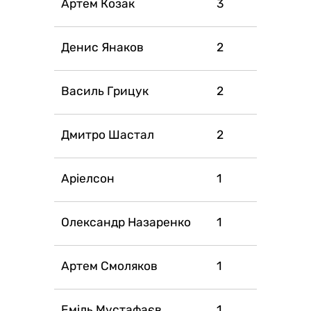
Артем Козак
3
Денис Янаков
2
Василь Грицук
2
Дмитро Шастал
2
Аріелсон
1
Олександр Назаренко
1
Артем Смоляков
1
Еміль Мустафаєв
1