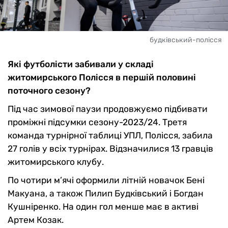
будківський-полісся
Які футболісти забивали у складі
житомирського Полісся в першій половині
поточного сезону?
Під час зимової паузи продовжуємо підбивати
проміжні підсумки сезону-2023/24. Третя
команда турнірної таблиці УПЛ, Полісся, забила
27 голів у всіх турнірах. Відзначилися 13 гравців
житомирського клубу.
По чотири м’ячі оформили літній новачок Бені
Макуана, а також Пилип Будківський і Богдан
Кушніренко. На один гол менше має в активі
Артем Козак.