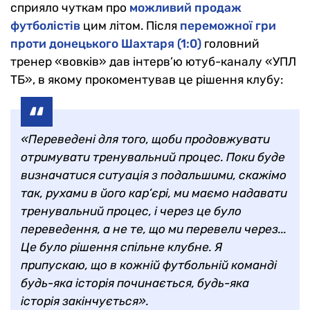
сприяло чуткам про
можливий продаж
футболістів
цим літом. Після
переможної гри
проти донецького Шахтаря (1:0)
головний
тренер «вовків» дав інтерв’ю ютуб-каналу «УПЛ
ТБ», в якому прокоментував це рішення клубу:
«Переведені для того, щоби продовжувати
отримувати тренувальний процес. Поки буде
визначатися ситуація з подальшими, скажімо
так, рухами в його кар’єрі, ми маємо надавати
тренувальний процес, і через це було
переведення, а не те, що ми перевели через...
Це було рішення спільне клубне. Я
припускаю, що в кожній футбольній команді
будь-яка історія починається, будь-яка
історія закінчується».