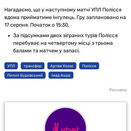
Нагадаємо, що у наступному матчі УПЛ Полісся
вдома прийматиме Інгулець. Гру заплановано на
17 серпня. Початок о 15:30.
За підсумками двох зіграних турів Полісся
перебуває на четвертому місці з трьома
балами та матчем у запасі.
УПЛ
трансфер
Артем Козак
Полісся
Пилип Будківський
Імад Ашур
Реклама