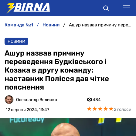
команда №1
новини
Ашур назвав причину переведення Будківського і Козака в другу команду: наставник Полісся дав чітке пояснення
НОВИНИ
НОВИНИ
АНАЛІТИКА
Ашур назвав причину
переведення Будківського і
ІНТЕРВ'Ю
Козака в другу команду:
наставник Полісся дав чітке
РІЗНЕ
пояснення
БУКМЕКЕРИ
Олександр Величко
484
★
★
★
★
★
★
★
★
★
★
2 голоси
12 серпня 2024, 13:47