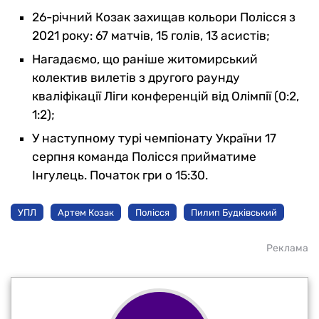
26-річний Козак захищав кольори Полісся з
2021 року: 67 матчів, 15 голів, 13 асистів;
Нагадаємо, що раніше житомирський
колектив вилетів з другого раунду
кваліфікації Ліги конференцій від Олімпії (0:2,
1:2);
У наступному турі чемпіонату України 17
серпня команда Полісся прийматиме
Інгулець. Початок гри о 15:30.
УПЛ
Артем Козак
Полісся
Пилип Будківський
Реклама