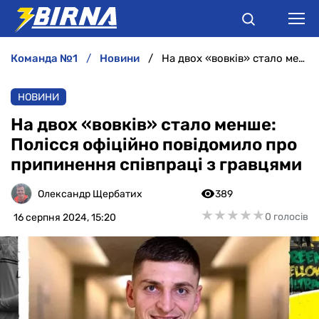
команда №1
новини
На двох «вовків» стало менше: Полісся офіційно повідомило про припинення співпраці з гравцями
НОВИНИ
НОВИНИ
АНАЛІТИКА
На двох «вовків» стало менше:
Полісся офіційно повідомило про
ІНТЕРВ'Ю
припинення співпраці з гравцями
РІЗНЕ
Олександр Щербатих
389
★
★
★
★
★
★
★
★
★
★
0 голосів
16 серпня 2024, 15:20
БУКМЕКЕРИ