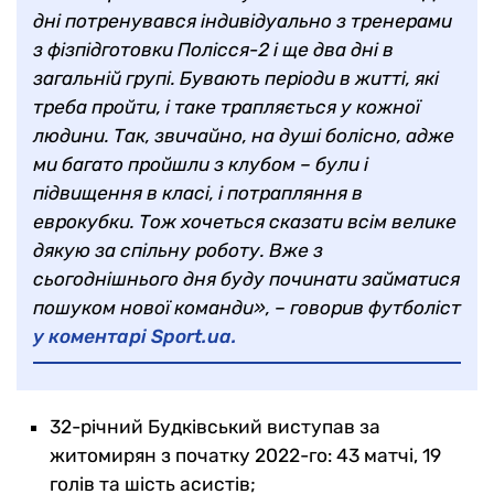
дні потренувався індивідуально з тренерами
з фізпідготовки Полісся-2 і ще два дні в
загальній групі. Бувають періоди в житті, які
треба пройти, і таке трапляється у кожної
людини. Так, звичайно, на душі болісно, адже
ми багато пройшли з клубом – були і
підвищення в класі, і потрапляння в
еврокубки. Тож хочеться сказати всім велике
дякую за спільну роботу. Вже з
сьогоднішнього дня буду починати займатися
пошуком нової команди», – говорив футболіст
у коментарі Sport.ua.
32-річний Будківський виступав за
житомирян з початку 2022-го: 43 матчі, 19
голів та шість асистів;