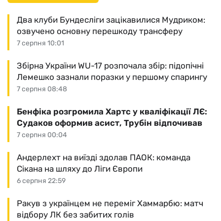
Два клуби Бундесліги зацікавилися Мудриком:
озвучено основну перешкоду трансферу
7 серпня 10:01
Збірна України WU-17 розпочала збір: підопічні
Лемешко зазнали поразки у першому спарингу
7 серпня 08:48
Бенфіка розгромила Хартс у кваліфікації ЛЄ:
Судаков оформив асист, Трубін відпочивав
7 серпня 00:04
Андерлехт на виїзді здолав ПАОК: команда
Сікана на шляху до Ліги Європи
6 серпня 22:59
Ракув з українцем не переміг Хаммарбю: матч
відбору ЛК без забитих голів