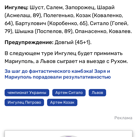
Ингулец:
Шуст, Салем, Запорожец, Шарай
(Асмелаш, 89), Полегенько, Козак (Коваленко,
64), Бартулович (Коробенко, 65), Ситало (Гопей,
79), Шышка (Поспелов, 89), Опанасенко, Ковалев.
Предупреждение:
Довгый (45+1).
В следующем туре Ингулец будет примимать
Мариуполь, а Львов сыграет на выезде с Рухом.
За шаг до фантастического камбэка! Заря и
Мариуполь порадовали результативностью
чемпионат Украины
Артем Ситало
Львов
Ингулец Петрово
Артем Козак
Реклама