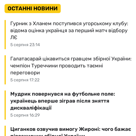
ОСТАННІ НОВИНИ
Гурник з Хланем поступився угорському клубу:
відома оцінка українця за перший матч відбору
ЛЄ
5 серпня 23:14
Галатасарай цікавиться гравцем збірної України:
чемпіон Туреччини проводить таємні
переговори
5 серпня 17:22
Мудрик повернувся на футбольне поле:
українець вперше зіграв після зняття
дискваліфікації
5 серпня 16:29
Циганков озвучив вимогу Жироні: чого бажає
півзахисник збірної України