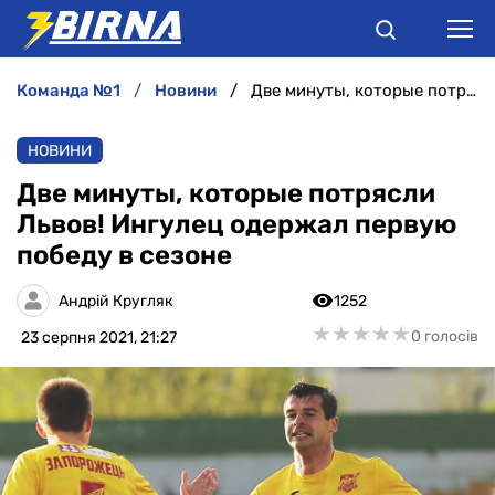
команда №1
новини
Две минуты, которые потрясли Львов! Ингулец одержал первую победу в сезоне
НОВИНИ
НОВИНИ
АНАЛІТИКА
Две минуты, которые потрясли
Львов! Ингулец одержал первую
ІНТЕРВ'Ю
победу в сезоне
РІЗНЕ
Андрій Кругляк
1252
★
★
★
★
★
★
★
★
★
★
0 голосів
23 серпня 2021, 21:27
БУКМЕКЕРИ