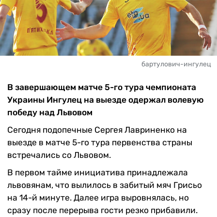
бартулович-ингулец
В завершающем матче 5-го тура чемпионата
Украины Ингулец на выезде одержал волевую
победу над Львовом
Сегодня подопечные Сергея Лавриненко на
выезде в матче 5-го тура первенства страны
встречались со Львовом.
В первом тайме инициатива принадлежала
львовянам, что вылилось в забитый мяч Грисьо
на 14-й минуте. Далее игра выровнялась, но
сразу после перерыва гости резко прибавили.