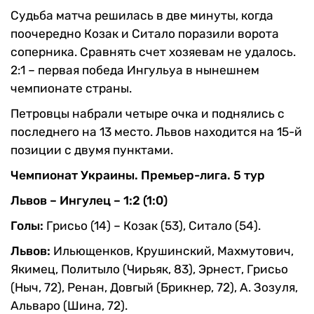
Судьба матча решилась в две минуты, когда
поочередно Козак и Ситало поразили ворота
соперника. Сравнять счет хозяевам не удалось.
2:1 – первая победа Ингульуа в нынешнем
чемпионате страны.
Петровцы набрали четыре очка и поднялись с
последнего на 13 место. Львов находится на 15-й
позиции с двумя пунктами.
Чемпионат Украины. Премьер-лига. 5 тур
Львов – Ингулец – 1:2 (1:0)
Голы:
Грисьо (14) – Козак (53), Ситало (54).
Львов:
Ильющенков, Крушинский, Махмутович,
Якимец, Политыло (Чирьяк, 83), Эрнест, Грисьо
(Ныч, 72), Ренан, Довгый (Брикнер, 72), А. Зозуля,
Альваро (Шина, 72).