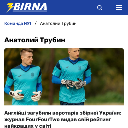
команда №1
Анатолий Трубин
НОВИНИ
Анатолий Трубин
АНАЛІТИКА
ІНТЕРВ'Ю
РІЗНЕ
БУКМЕКЕРИ
Англійці загубили воротарів збірної України:
журнал FourFourTwo видав свій рейтинг
найкращих у світі