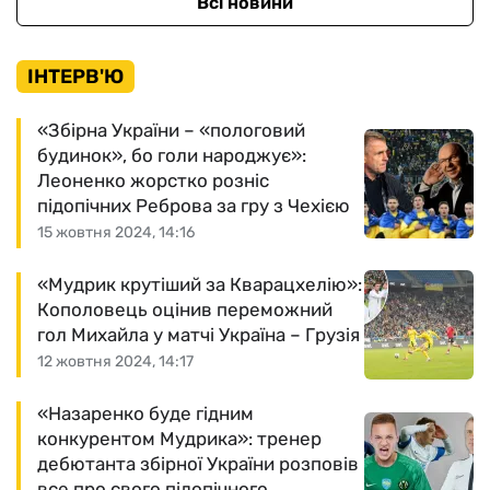
Всі новини
ІНТЕРВ'Ю
«Збірна України – «пологовий
будинок», бо голи народжує»:
Леоненко жорстко розніс
підопічних Реброва за гру з Чехією
15 жовтня 2024, 14:16
«Мудрик крутіший за Кварацхелію»:
Кополовець оцінив переможний
гол Михайла у матчі Україна – Грузія
12 жовтня 2024, 14:17
«Назаренко буде гідним
конкурентом Мудрика»: тренер
дебютанта збірної України розповів
все про свого підопічного