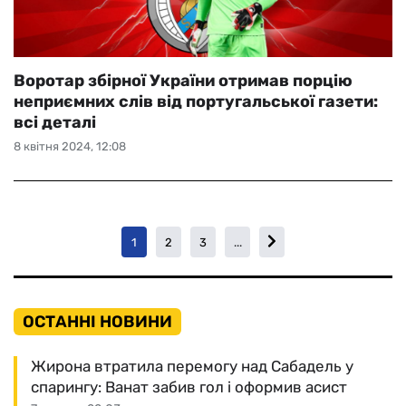
Воротар збірної України отримав порцію
неприємних слів від португальської газети:
всі деталі
8 квітня 2024, 12:08
1
2
3
...
ОСТАННІ НОВИНИ
Жирона втратила перемогу над Сабадель у
спарингу: Ванат забив гол і оформив асист