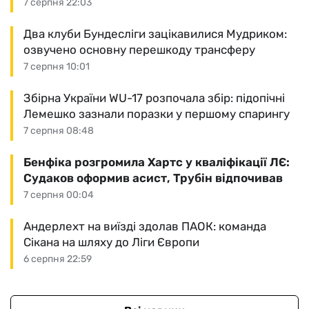
7 серпня 22:03
Два клуби Бундесліги зацікавилися Мудриком:
озвучено основну перешкоду трансферу
7 серпня 10:01
Збірна України WU-17 розпочала збір: підопічні
Лемешко зазнали поразки у першому спарингу
7 серпня 08:48
Бенфіка розгромила Хартс у кваліфікації ЛЄ:
Судаков оформив асист, Трубін відпочивав
7 серпня 00:04
Андерлехт на виїзді здолав ПАОК: команда
Сікана на шляху до Ліги Європи
6 серпня 22:59