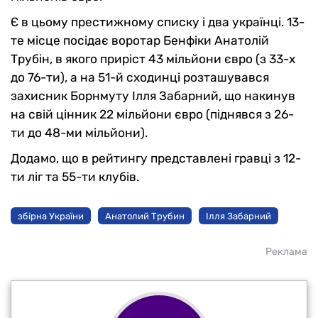
Є в цьому престижному списку і два українці. 13-
те місце посідає воротар Бенфіки Анатолій
Трубін, в якого приріст 43 мільйони євро (з 33-х
до 76-ти), а на 51-й сходинці розташувався
захисник Борнмуту Ілля Забарний, що накинув
на свій цінник 22 мільйони євро (піднявся з 26-
ти до 48-ми мільйони).
Додамо, що в рейтингу представлені гравці з 12-
ти ліг та 55-ти клубів.
збірна України
Анатолий Трубин
Ілля Забарний
Реклама