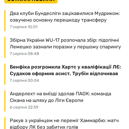
Два клуби Бундесліги зацікавилися Мудриком:
озвучено основну перешкоду трансферу
7 серпня 10:01
Збірна України WU-17 розпочала збір: підопічні
Лемешко зазнали поразки у першому спарингу
7 серпня 08:48
Бенфіка розгромила Хартс у кваліфікації ЛЄ:
Судаков оформив асист, Трубін відпочивав
7 серпня 00:04
Андерлехт на виїзді здолав ПАОК: команда
Сікана на шляху до Ліги Європи
6 серпня 22:59
Ракув з українцем не переміг Хаммарбю: матч
відбору ЛК без забитих голів