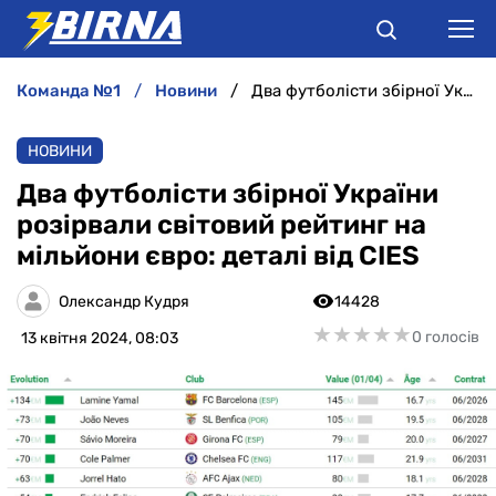
команда №1
новини
Два футболісти збірної України розірвали світовий рейтинг на мільйони євро: деталі від CIES
НОВИНИ
НОВИНИ
АНАЛІТИКА
Два футболісти збірної України
розірвали світовий рейтинг на
ІНТЕРВ'Ю
мільйони євро: деталі від CIES
РІЗНЕ
Олександр Кудря
14428
★
★
★
★
★
★
★
★
★
★
0 голосів
13 квітня 2024, 08:03
БУКМЕКЕРИ