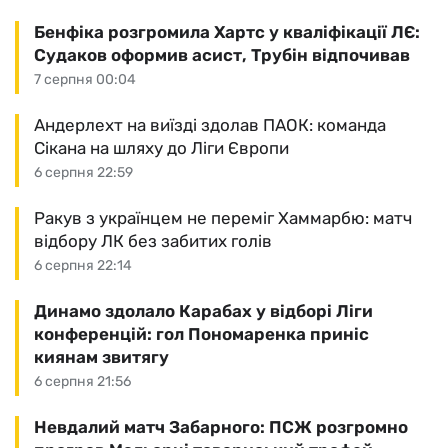
Бенфіка розгромила Хартс у кваліфікації ЛЄ:
Судаков оформив асист, Трубін відпочивав
7 серпня 00:04
Андерлехт на виїзді здолав ПАОК: команда
Сікана на шляху до Ліги Європи
6 серпня 22:59
Ракув з українцем не переміг Хаммарбю: матч
відбору ЛК без забитих голів
6 серпня 22:14
Динамо здолало Карабах у відборі Ліги
конференцій: гол Пономаренка приніс
киянам звитягу
6 серпня 21:56
Невдалий матч Забарного: ПСЖ розгромно