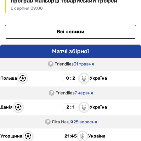
програв Мальорці товариський трофей
6 серпня 09:00
Всі новини
Матчі збірної
Friendlies
31 травня
Польща
Україна
0 : 2
Friendlies
7 червня
Данія
Україна
2 : 1
Ліга Націй
25 вересня
Угорщина
Україна
21:45