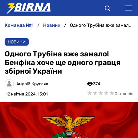
команда №1
новини
Одного Трубіна вже замало! Бенфіка хоче ще одного гравця збірної України
НОВИНИ
НОВИНИ
АНАЛІТИКА
Одного Трубіна вже замало!
Бенфіка хоче ще одного гравця
ІНТЕРВ'Ю
збірної України
РІЗНЕ
Андрій Кругляк
374
★
★
★
★
★
★
★
★
★
★
0 голосів
12 квітня 2024, 15:01
БУКМЕКЕРИ