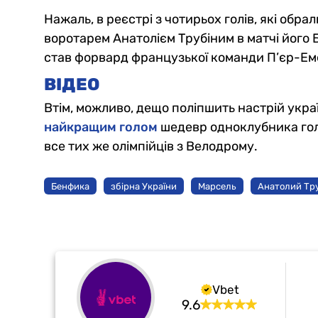
Нажаль, в реєстрі з чотирьох голів, які обр
воротарем Анатолієм Трубіним в матчі його 
став форвард французької команди П’єр-Ем
ВІДЕО
Втім, можливо, дещо поліпшить настрій укра
найкращим голом
шедевр одноклубника голк
все тих же олімпійців з Велодрому.
Бенфика
збірна України
Марсель
Анатолий Тр
Vbet
9.6