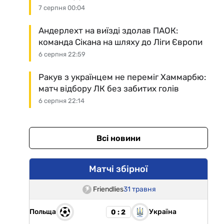
7 серпня 00:04
Андерлехт на виїзді здолав ПАОК:
команда Сікана на шляху до Ліги Європи
6 серпня 22:59
Ракув з українцем не переміг Хаммарбю:
матч відбору ЛК без забитих голів
6 серпня 22:14
Всі новини
Матчі збірної
Friendlies
31 травня
Польща
Україна
0 : 2