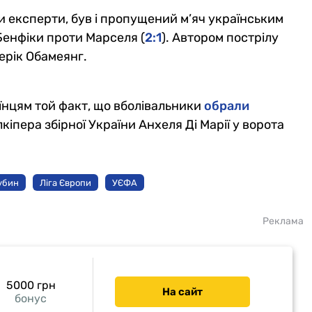
али експерти, був і пропущений м’яч українським
Бенфіки проти Марселя (
2:1
). Автором пострілу
ерік Обамеянг.
їнцям той факт, що вболівальники
обрали
іпера збірної України Анхеля Ді Марії у ворота
убин
Ліга Європи
УЄФА
Реклама
5000 грн
На сайт
бонус