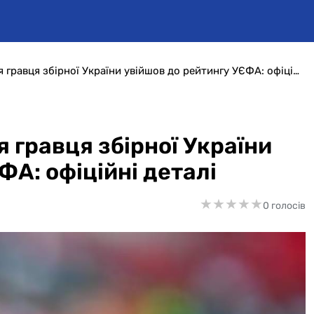
Неприємний момент для гравця збірної України увійшов до рейтингу УЄФА: офіційні деталі
 гравця збірної України
ФА: офіційні деталі
★
★
★
★
★
★
★
★
★
★
0 голосів