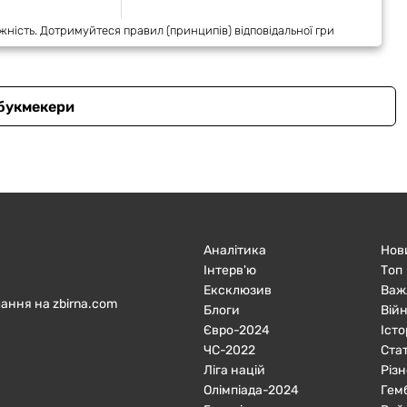
жність. Дотримуйтеся правил (принципів) відповідальної гри
 букмекери
Аналітика
Нов
Інтерв'ю
Топ
Ексклюзив
Важ
ання на zbirna.com
Блоги
Війн
Євро-2024
Істо
ЧC-2022
Ста
Ліга націй
Різн
Олімпіада-2024
Гем