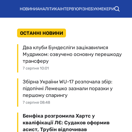
НОВИНИ
АНАЛІТИКА
ІНТЕРВ'Ю
РІЗНЕ
БУКМЕКЕРИ
ОСТАННІ НОВИНИ
Два клуби Бундесліги зацікавилися
Мудриком: озвучено основну перешкоду
трансферу
7 серпня 10:01
Збірна України WU-17 розпочала збір:
підопічні Лемешко зазнали поразки у
першому спарингу
7 серпня 08:48
Бенфіка розгромила Хартс у
кваліфікації ЛЄ: Судаков оформив
асист, Трубін відпочивав