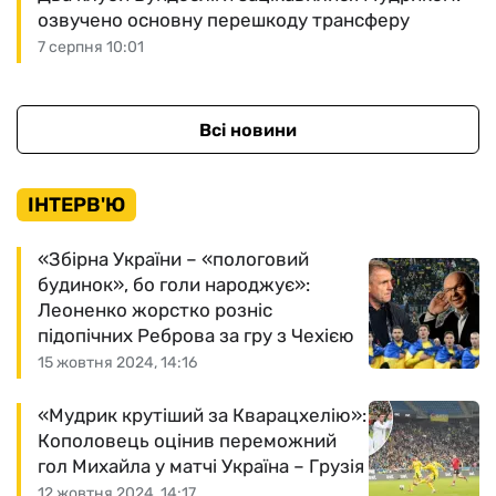
озвучено основну перешкоду трансферу
7 серпня 10:01
Всі новини
ІНТЕРВ'Ю
«Збірна України – «пологовий
будинок», бо голи народжує»:
Леоненко жорстко розніс
підопічних Реброва за гру з Чехією
15 жовтня 2024, 14:16
«Мудрик крутіший за Кварацхелію»:
Кополовець оцінив переможний
гол Михайла у матчі Україна – Грузія
12 жовтня 2024, 14:17