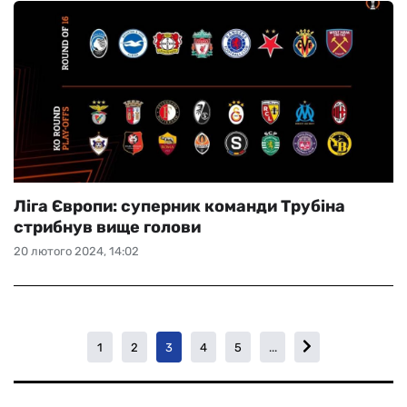
Ліга Європи: суперник команди Трубіна
стрибнув вище голови
20 лютого 2024, 14:02
1
2
3
4
5
...