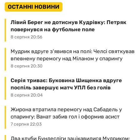
ОСТАННІ НОВИНИ
Лівий Берег не дотиснув Кудрівку: Петряк
повернувся на футбольне поле
8 серпня 20:56
Мудрик вдруге з'явився на полі: Челсі святкував
впевнену перемогу над Міланом у спарингу
8 серпня 20:30
Серія триває: Буковина Шищенка вдруге
поспіль завершує матч УПЛ без голів
8 серпня 20:04
Жирона втратила перемогу над Сабадель у
спарингу: Ванат забив гол і оформив асист
7 серпня 22:03
Два клуби Бундесліги зацікавилися Мудриком: