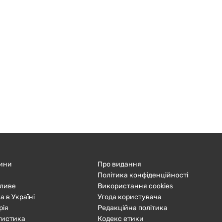
ини
Про видання
Політика конфіденційності
ливе
Використання cookies
а в Україні
Угода користувача
рія
Редакційна політика
тистика
Кодекс етики