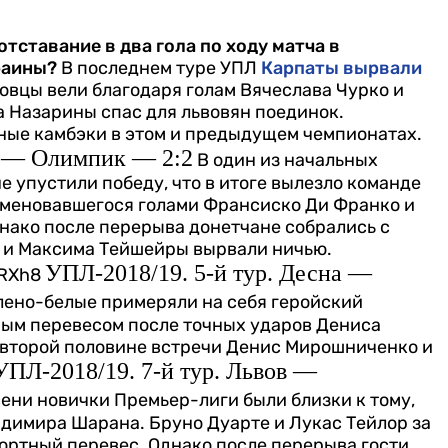
тставание в два гола по ходу матча в
раины?
В последнем туре УПЛ
Карпаты вырвали
зовцы вели благодаря голам Вячеслава Чурко и
 Назарины спас для львовян поединок.
ные камбэки в этом и предыдущем чемпионатах.
ы — Олимпик — 2:2
В один из начальных
 упустили победу, что в итоге вылезло команде
наменовавшегося голами Франсиско Ди Франко и
нако после перерыва донетчане собрались с
о и Максима Тейшейры вырвали ничью.
УПЛ-2018/19. 5-й тур. Десна —
6RXh8
лено-белые примеряли на себя геройский
ным перевесом после точных ударов Дениса
 второй половине встречи Денис Мирошниченко и
УПЛ-2018/19. 7-й тур. Львов —
ени новички Премьер-лиги были близки к тому,
димира Шарана. Бруно Дуарте и Лукас Тейлор за
ортный перевес. Однако после перерыва гости