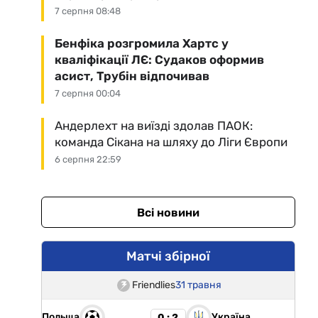
7 серпня 08:48
Бенфіка розгромила Хартс у
кваліфікації ЛЄ: Судаков оформив
асист, Трубін відпочивав
7 серпня 00:04
Андерлехт на виїзді здолав ПАОК:
команда Сікана на шляху до Ліги Європи
6 серпня 22:59
Всі новини
Матчі збірної
Friendlies
31 травня
Польща
Україна
0 : 2