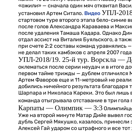
«ожили» — сначала один мяч отквитал Васи
УПЛ-2018/
установил Артем Ситало.
Видео
стартовом туре второго этапа бело-синие в
после голов Александра Караваева и Максим
после удаления Тамаша Кадара. Однако Ди
отдал ассист на Виталия Буяльского, а так
при счете 2:2 составы команд уравнялись 
не делал таких камбэков с апреля 2007 года
УПЛ-2018/19. 25-й тур. Ворскла — Д
оклематься после серии неудач и в итоге д
первом тайме трижды — дублем отличился М
Артем Фаворов еще и 11-метровый не реали
добились ничейного результата благодаря 
Шарпара и Николаса Кареки. Это был лишь 
команда отыгрывала отставание в три гола 
Карпаты — Олимпик — 3:3
Олимпийцы
Уже на второй минуте Матар Дийе вывел го
дубль Сергей Мякушко, казалось, принесли
Алексей Гай ударом со штрафного и все тот