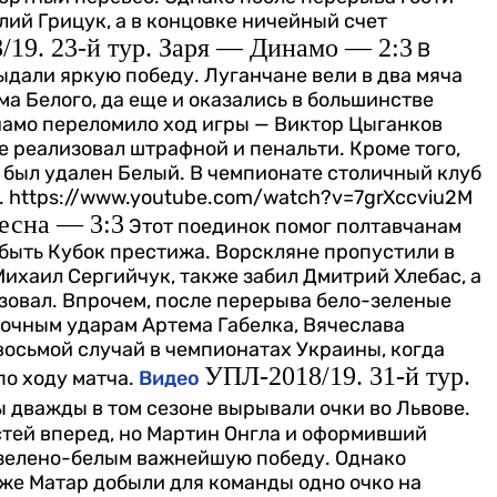
лий Грицук, а в концовке ничейный счет
19. 23-й тур. Заря — Динамо — 2:3
В
ыдали яркую победу. Луганчане вели в два мяча
а Белого, да еще и оказались в большинстве
намо переломило ход игры — Виктор Цыганков
же реализовал штрафной и пенальти. Кроме того,
— был удален Белый. В чемпионате столичный клуб
.
https://www.youtube.com/watch?v=7grXccviu2M
есна — 3:3
Этот поединок помог полтавчанам
обыть Кубок престижа. Ворскляне пропустили в
ихаил Сергийчук, также забил Дмитрий Хлебас, а
зовал. Впрочем, после перерыва бело-зеленые
точным ударам Артема Габелка, Вячеслава
восьмой случай в чемпионатах Украины, когда
УПЛ-2018/19. 31-й тур.
по ходу матча.
Видео
 дважды в том сезоне вырывали очки во Львове.
стей вперед, но Мартин Онгла и оформивший
 зелено-белым важнейшую победу. Однако
 же Матар добыли для команды одно очко на