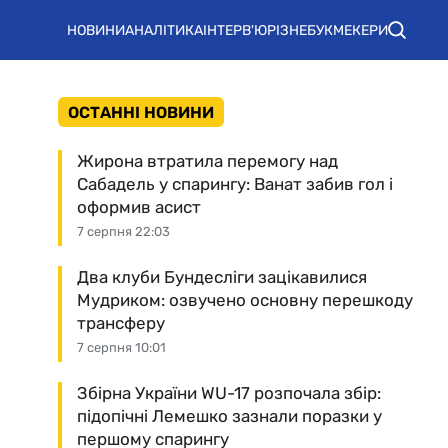
НОВИНИ
АНАЛІТИКА
ІНТЕРВ'Ю
РІЗНЕ
БУКМЕКЕРИ
ОСТАННІ НОВИНИ
Жирона втратила перемогу над
Сабадель у спарингу: Ванат забив гол і
оформив асист
7 серпня 22:03
Два клуби Бундесліги зацікавилися
Мудриком: озвучено основну перешкоду
трансферу
7 серпня 10:01
Збірна України WU-17 розпочала збір:
підопічні Лемешко зазнали поразки у
першому спарингу