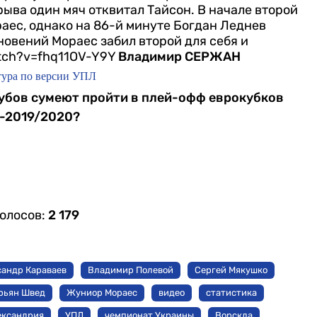
рыва один мяч отквитал Тайсон. В начале второй
ес, однако на 86-й минуте Богдан Леднев
гновений Мораес забил второй для себя и
tch?v=fhq11OV-Y9Y
Владимир СЕРЖАН
тура по версии УПЛ
клубов сумеют пройти в плей-офф еврокубков
-2019/2020?
голосов:
2 179
сандр Караваев
Владимир Полевой
Сергей Мякушко
рьян Швед
Жуниор Мораес
видео
статистика
ександрия
УПЛ
чемпионат Украины
Ворскла