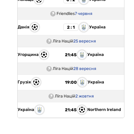
Friendlies
7 червня
Данія
Україна
2 : 1
Ліга Націй
25 вересня
Угорщина
Україна
21:45
Ліга Націй
28 вересня
Грузія
Україна
19:00
Ліга Націй
2 жовтня
Україна
Northern Ireland
21:45