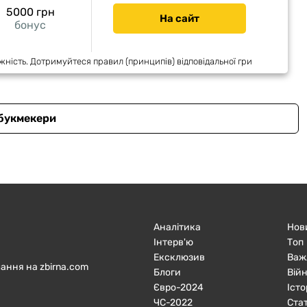
5000 грн
На сайт
бонус
жність. Дотримуйтеся правил (принципів) відповідальної гри
 букмекери
Аналітика
Нов
Інтерв'ю
Топ
Ексклюзив
Важ
ання на zbirna.com
Блоги
Війн
Євро-2024
Істо
ЧC-2022
Ста