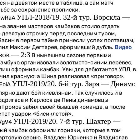
я на девятом месте в таблице, а сам матч
рьбе за сохранение прописки.
УПЛ-2018/19. 32-й тур. Ворскла —
Q7wRaA
на звание мастеров камбэков стоило отдать
е девятую строчку перед последним туром,
Васин в первом тайме принесли успех полтавцам,
упил Максим Дегтярев, оформивший дубль.
Видео
вов — 2:3
В нынешнем сезоне первыми
намбуко организовали золотисто-синим перевес,
лиш оформили камбэк. Увы для дебютантов УПЛ, в
учил красную, а Шина реализовал «приговор».
УПЛ-2019/20. 6-й тур. Заря — Динамо
EoiA
ярно дают бой киевлянам. Так случилось и в
Родригеса и Карлоса де Пены динамовцы
 Громов забил своей бывшей команде, а после
итет ударом «бисиклетой».
УПЛ-2019/20. 7-й тур. Шахтер —
tVg94
ый камбэк оформили горняки, которые в том
тартовую серию. Владлен Юрченко и Владислав