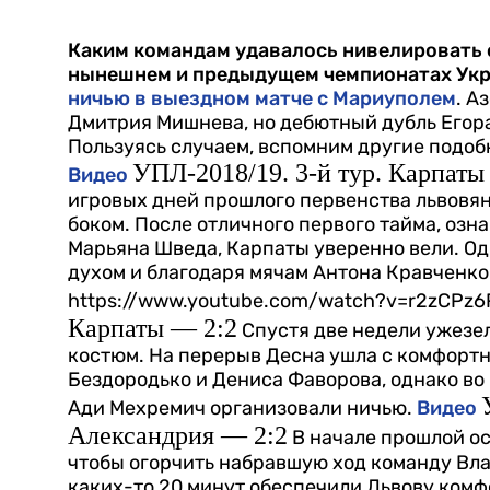
Каким командам удавалось нивелировать о
нынешнем и предыдущем чемпионатах Ук
ничью в выездном матче с Мариуполем
. А
Дмитрия Мишнева, но дебютный дубль Егора
Пользуясь случаем, вспомним другие подоб
УПЛ-2018/19. 3-й тур. Карпат
Видео
игровых дней прошлого первенства львовяне
боком. После отличного первого тайма, оз
Марьяна Шведа, Карпаты уверенно вели. Од
духом и благодаря мячам Антона Кравченк
https://www.youtube.com/watch?v=r2zCPz
Карпаты — 2:2
Спустя две недели ужезе
костюм. На перерыв Десна ушла с комфорт
Бездородько и Дениса Фаворова, однако во
Ади Мехремич организовали ничью.
Видео
Александрия — 2:2
В начале прошлой ос
чтобы огорчить набравшую ход команду Вла
каких-то 20 минут обеспечили Львову комф