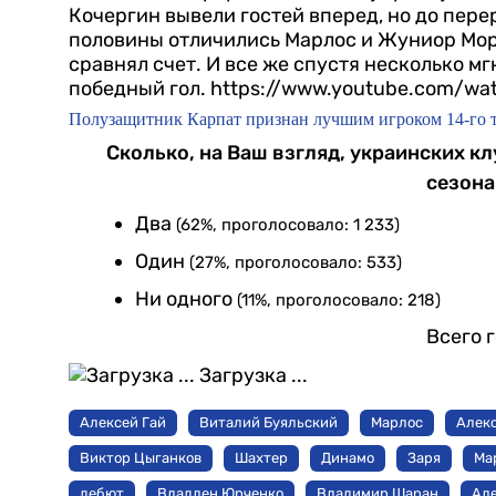
Кочергин вывели гостей вперед, но до пере
половины отличились Марлос и Жуниор Мора
сравнял счет. И все же спустя несколько м
победный гол.
https://www.youtube.com/wa
Полузащитник Карпат признан лучшим игроком 14-го 
Сколько, на Ваш взгляд, украинских 
сезона
Два
(62%, проголосовало: 1 233)
Один
(27%, проголосовало: 533)
Ни одного
(11%, проголосовало: 218)
Всего 
Загрузка ...
Алексей Гай
Виталий Буяльский
Марлос
Алек
Виктор Цыганков
Шахтер
Динамо
Заря
Ма
дебют
Владлен Юрченко
Владимир Шаран
Ал