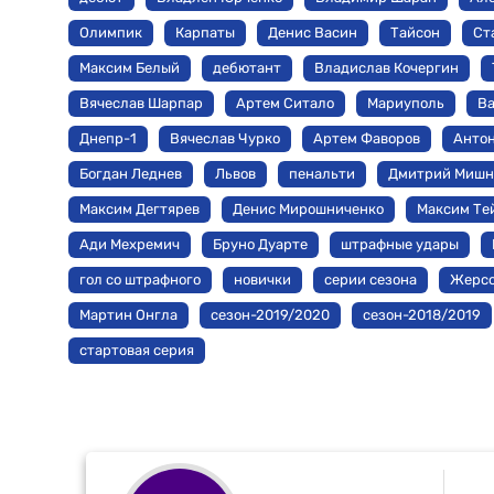
Олимпик
Карпаты
Денис Васин
Тайсон
Ст
Максим Белый
дебютант
Владислав Кочергин
Вячеслав Шарпар
Артем Ситало
Мариуполь
Ва
Днепр-1
Вячеслав Чурко
Артем Фаворов
Антон
Богдан Леднев
Львов
пенальти
Дмитрий Мишн
Максим Дегтярев
Денис Мирошниченко
Максим Те
Ади Мехремич
Бруно Дуарте
штрафные удары
гол со штрафного
новички
серии сезона
Жерсо
Мартин Онгла
сезон-2019/2020
сезон-2018/2019
стартовая серия