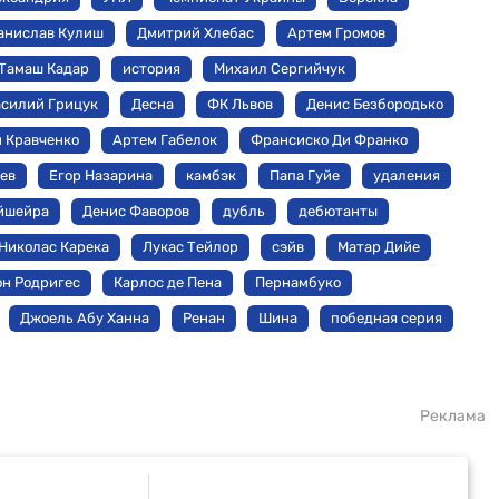
анислав Кулиш
Дмитрий Хлебас
Артем Громов
Тамаш Кадар
история
Михаил Сергийчук
силий Грицук
Десна
ФК Львов
Денис Безбородько
 Кравченко
Артем Габелок
Франсиско Ди Франко
ев
Егор Назарина
камбэк
Папа Гуйе
удаления
йшейра
Денис Фаворов
дубль
дебютанты
Николас Карека
Лукас Тейлор
сэйв
Матар Дийе
н Родригес
Карлос де Пена
Пернамбуко
Джоель Абу Ханна
Ренан
Шина
победная серия
Реклама