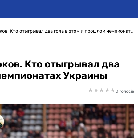
Свежая перепись камбэков. Кто отыгрывал два гола в этом и прошлом чемпионатах Украины
ков. Кто отыгрывал два
 чемпионатах Украины
★
★
★
★
★
★
★
★
★
★
0 голосів