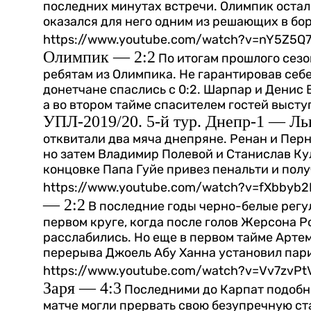
последних минутах встречи. Олимпик осталс
оказался для него одним из решающих в бо
https://www.youtube.com/watch?v=nY5Z5
Олимпик — 2:2
По итогам прошлого сезо
ребятам из Олимпика. Не гарантировав себ
донетчане спаслись с 0:2. Шарпар и Денис 
а во втором тайме спасителем гостей выст
УПЛ-2019/20. 5-й тур. Днепр-1 — Ль
отквитали два мяча днепряне. Ренан и Пер
но затем Владимир Полевой и Станислав Ку
концовке Папа Гуйе привез пенальти и пол
https://www.youtube.com/watch?v=fXbbyb2
— 2:2
В последние годы черно-белые регул
первом круге, когда после голов Жерсона 
расслабились. Но еще в первом тайме Артем
перерыва Джоель Абу Ханна установил пар
https://www.youtube.com/watch?v=Vv7zvP
Заря — 4:3
Последними до Карпат подобн
матче могли прервать свою безупречную с