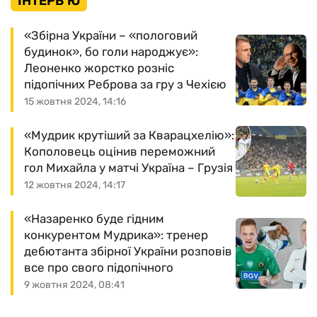
ІНТЕРВ'Ю
«Збірна України – «пологовий
будинок», бо голи народжує»:
Леоненко жорстко розніс
підопічних Реброва за гру з Чехією
15 жовтня 2024, 14:16
«Мудрик крутіший за Кварацхелію»:
Кополовець оцінив переможний
гол Михайла у матчі Україна – Грузія
12 жовтня 2024, 14:17
«Назаренко буде гідним
конкурентом Мудрика»: тренер
дебютанта збірної України розповів
все про свого підопічного
9 жовтня 2024, 08:41