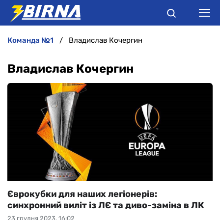
команда №1
Владислав Кочергин
НОВИНИ
Владислав Кочергин
АНАЛІТИКА
ІНТЕРВ'Ю
РІЗНЕ
БУКМЕКЕРИ
Єврокубки для наших легіонерів:
синхронний виліт із ЛЄ та диво-заміна в ЛК
23 грудня 2023, 16:02