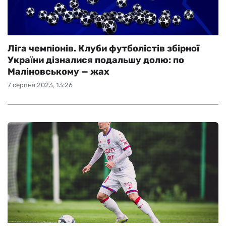
Ліга чемпіонів. Клуби футболістів збірної
України дізналися подальшу долю: по
Маліновському — жах
7 серпня 2023, 13:26