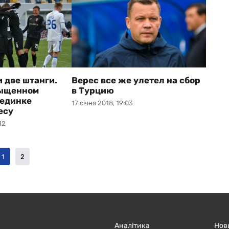
 две штанги.
Верес все же улетел на сбор
сыщенном
в Турцию
оединке
17 січня 2018, 19:03
есу
12
1
2
Аналітика
Нов