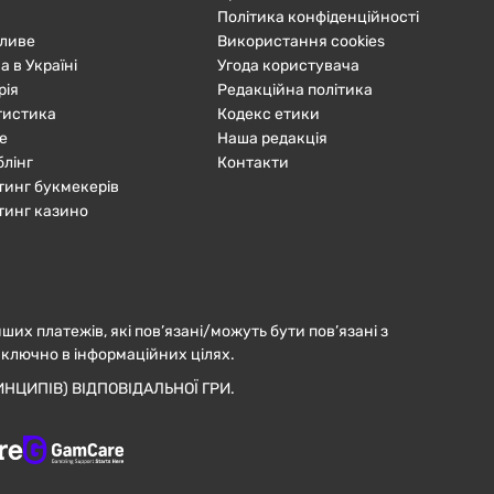
Політика конфіденційності
ливе
Використання cookies
а в Україні
Угода користувача
рія
Редакційна політика
тистика
Кодекс етики
е
Наша редакція
блінг
Контакти
тинг букмекерів
тинг казино
нших платежів, які пов’язані/можуть бути пов’язані з
иключно в інформаційних цілях.
НЦИПІВ) ВІДПОВІДАЛЬНОЇ ГРИ.