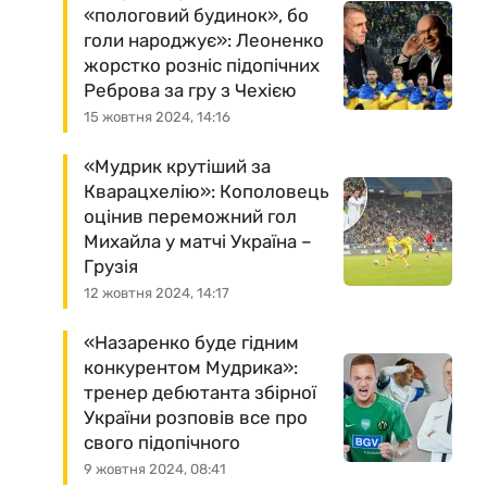
«пологовий будинок», бо
голи народжує»: Леоненко
жорстко розніс підопічних
Реброва за гру з Чехією
15 жовтня 2024, 14:16
«Мудрик крутіший за
Кварацхелію»: Кополовець
оцінив переможний гол
Михайла у матчі Україна –
Грузія
12 жовтня 2024, 14:17
«Назаренко буде гідним
конкурентом Мудрика»:
тренер дебютанта збірної
України розповів все про
свого підопічного
9 жовтня 2024, 08:41