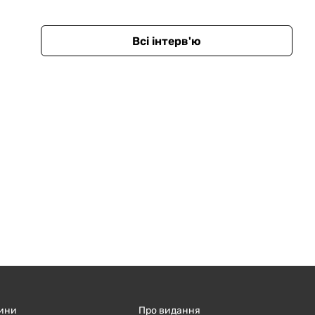
Всі інтерв'ю
ини
Про видання