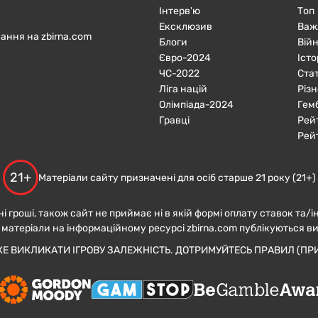
Інтерв'ю
Топ
Ексклюзив
Важ
ання на zbirna.com
Блоги
Війн
Євро-2024
Істо
ЧC-2022
Ста
Ліга націй
Різн
Олімпіада-2024
Гем
Гравці
Рей
Рей
21+
Матеріали сайту призначені для осіб старше 21 року (21+)
ні гроші, також сайт не приймає ні в якій формі оплату ставок та/і
 матеріали на інформаційному ресурсі zbirna.com публікуються в
ЖЕ ВИКЛИКАТИ ІГРОВУ ЗАЛЕЖНІСТЬ. ДОТРИМУЙТЕСЬ ПРАВИЛ (ПРИ