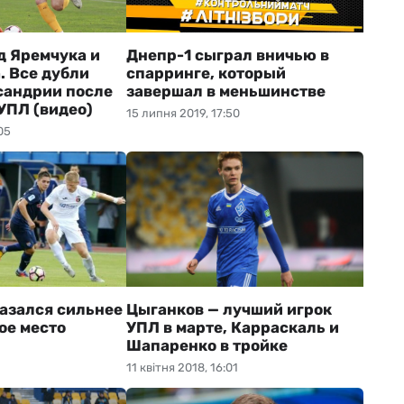
д Яремчука и
Днепр-1 сыграл вничью в
. Все дубли
спарринге, который
сандрии после
завершал в меньшинстве
УПЛ (видео)
15 липня 2019, 17:50
05
азался сильнее
Цыганков — лучший игрок
тое место
УПЛ в марте, Карраскаль и
Шапаренко в тройке
1
11 квітня 2018, 16:01