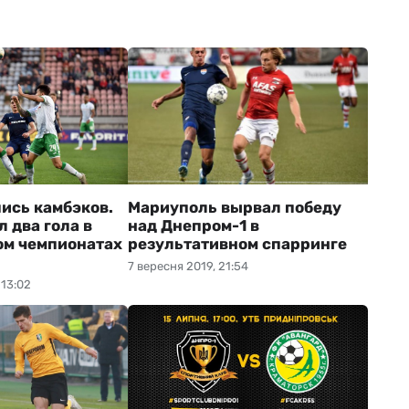
ись камбэков.
Мариуполь вырвал победу
 два гола в
над Днепром-1 в
ом чемпионатах
результативном спарринге
7 вересня 2019, 21:54
 13:02