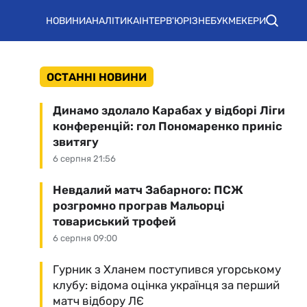
НОВИНИ
АНАЛІТИКА
ІНТЕРВ'Ю
РІЗНЕ
БУКМЕКЕРИ
ОСТАННІ НОВИНИ
Динамо здолало Карабах у відборі Ліги
конференцій: гол Пономаренко приніс
звитягу
6 серпня 21:56
Невдалий матч Забарного: ПСЖ
розгромно програв Мальорці
товариський трофей
6 серпня 09:00
Гурник з Хланем поступився угорському
клубу: відома оцінка українця за перший
матч відбору ЛЄ