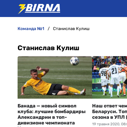
команда №1
Станислав Кулиш
Станислав Кулиш
Банада — новый символ
Наш ответ че
клуба: лучшие бомбардиры
Беларуси. То
Александрии в топ-
сезона в УПЛ 
дивизионе чемпионата
19 травня 2020, 08