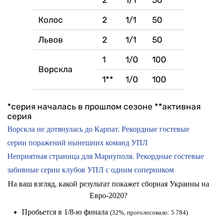
2
1/1
50
Колос
2
1/1
50
Львов
2
1/1
50
1
1/0
100
Ворскла
1**
1/0
100
*серия началась в прошлом сезоне
**активная
серия
Ворскла не дотянулась до Карпат. Рекордные гостевые
серии поражений нынешних команд УПЛ
Неприятная страница для Мариуполя. Рекордные гостевые
забивные серии клубов УПЛ с одним соперником
На ваш взгляд, какой результат покажет сборная Украины на
Евро-2020?
Пробьется в 1/8-ю финала
(32%, проголосовало: 5 784)