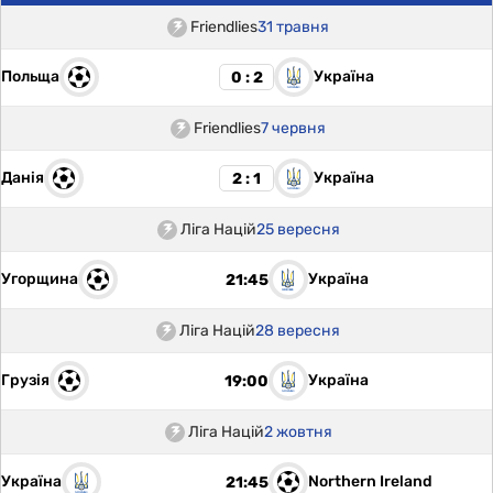
Friendlies
31 травня
Польща
Україна
0 : 2
Friendlies
7 червня
Данія
Україна
2 : 1
Ліга Націй
25 вересня
Угорщина
Україна
21:45
Ліга Націй
28 вересня
Грузія
Україна
19:00
Ліга Націй
2 жовтня
Україна
Northern Ireland
21:45