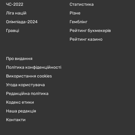
ЧC-2022
Статистика
Ліга націй
Різне
Олімпіада-2024
Гемблінг
Гравці
Рейтинг букмекерів
Рейтинг казино
Про видання
Політика конфіденційності
Використання cookies
Угода користувача
Редакційна політика
Кодекс етики
Наша редакція
Контакти