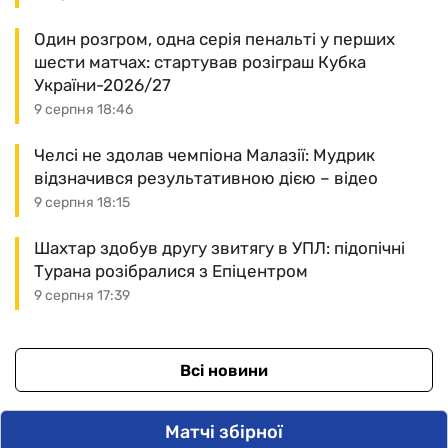
Один розгром, одна серія пенальті у перших
шести матчах: стартував розіграш Кубка
України-2026/27
9 серпня 18:46
Челсі не здолав чемпіона Малазії: Мудрик
відзначився результативною дією – відео
9 серпня 18:15
Шахтар здобув другу звитягу в УПЛ: підопічні
Турана розібралися з Епіцентром
9 серпня 17:39
Всі новини
Матчі збірної