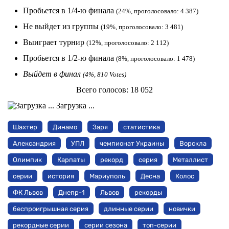
Пробьется в 1/4-ю финала
(24%, проголосовало: 4 387)
Не выйдет из группы
(19%, проголосовало: 3 481)
Выиграет турнир
(12%, проголосовало: 2 112)
Пробьется в 1/2-ю финала
(8%, проголосовало: 1 478)
Выйдет в финал
(4%, 810 Votes)
Всего голосов:
18 052
Загрузка ...
Шахтер
Динамо
Заря
статистика
Александрия
УПЛ
чемпионат Украины
Ворскла
Олимпик
Карпаты
рекорд
серия
Металлист
серии
история
Мариуполь
Десна
Колос
ФК Львов
Днепр-1
Львов
рекорды
беспроигрышная серия
длинные серии
новички
рекордные серии
серии сезона
топ-серии