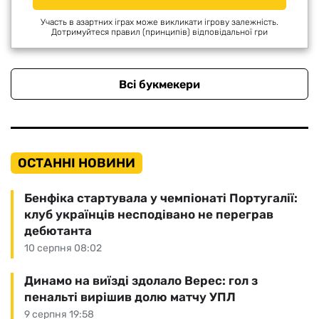
Участь в азартних іграх може викликати ігрову залежність.
Дотримуйтеся правил (принципів) відповідальної гри
Всі букмекери
ОСТАННІ НОВИНИ
Бенфіка стартувала у чемпіонаті Португалії:
клуб українців несподівано не переграв
дебютанта
10 серпня 08:02
Динамо на виїзді здолало Верес: гол з
пенальті вирішив долю матчу УПЛ
9 серпня 19:58