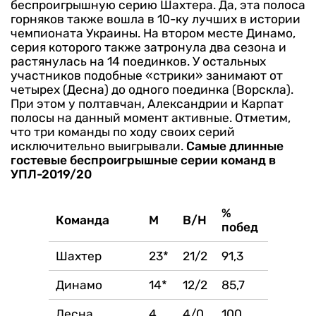
беспроигрышную серию Шахтера. Да, эта полоса
горняков также вошла в 10-ку лучших в истории
чемпионата Украины. На втором месте Динамо,
серия которого также затронула два сезона и
растянулась на 14 поединков.
У остальных
участников подобные «стрики» занимают от
четырех (Десна) до одного поединка (Ворскла).
При этом у полтавчан, Александрии и Карпат
полосы на данный момент активные. Отметим,
что три команды по ходу своих серий
исключительно выигрывали.
Самые длинные
гостевые беспроигрышные серии команд в
УПЛ-2019/20
%
Команда
М
В/Н
побед
Шахтер
23*
21/2
91,3
Динамо
14*
12/2
85,7
Десна
4
4/0
100