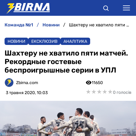
команда №1
новини
Шахтеру не хватило пяти матчей. Рекордные гостевые беспроигрышные серии в УПЛ
НОВИНИ
НОВИНИ
ЕКСКЛЮЗИВ
АНАЛІТИКА
АНАЛІТИКА
Шахтеру не хватило пяти матчей.
Рекордные гостевые
ІНТЕРВ'Ю
беспроигрышные серии в УПЛ
РІЗНЕ
Zbirna.com
11650
★
★
★
★
★
★
★
★
★
★
0 голосів
3 травня 2020, 10:03
БУКМЕКЕРИ