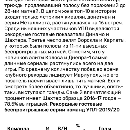
трижды продлевавший полосу без поражений до
28-ми матчей. В целом же в топ-10 в истории
входят только «стрики» киевлян, донетчан и
серия Металлиста, растянувшаяся на 16 встреч.
Среди нынешних участников УПЛ выделяются
рекордные гостевые показатели Динамо и
Шахтера. Третье место делят Ворскла и Карпаты,
у которых были полосы из 11-ти выездных
беспроигрышных матчей. Отметим, что у
новичков элиты Колоса и Днепра-1 самые
длинные сериалы растянулись всего на две
игры.
По среднему количеству побед во время
клубного рекорда лидирует Мариуполь, но его
позатель насчитывает лишь пять матчей. Если
смотреть более объективно, то лучшими, опять-
таки, выступают гранды. Самый впечатляющий
процент имеет Шахтер образца 2016-17 годов —
78,5% выигрышей.
Рекордные гостевые
беспроигрышные серии команд УПЛ-2019/20
%
Команда
М
В/Н
Годы