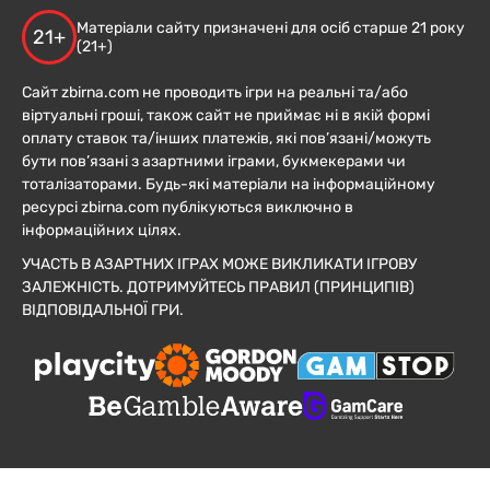
Матеріали сайту призначені для осіб старше 21 року
21+
(21+)
Сайт zbirna.com не проводить ігри на реальні та/або
віртуальні гроші, також сайт не приймає ні в якій формі
оплату ставок та/інших платежів, які пов’язані/можуть
бути пов’язані з азартними іграми, букмекерами чи
тоталізаторами. Будь-які матеріали на інформаційному
ресурсі zbirna.com публікуються виключно в
інформаційних цілях.
УЧАСТЬ В АЗАРТНИХ ІГРАХ МОЖЕ ВИКЛИКАТИ ІГРОВУ
ЗАЛЕЖНІСТЬ. ДОТРИМУЙТЕСЬ ПРАВИЛ (ПРИНЦИПІВ)
ВІДПОВІДАЛЬНОЇ ГРИ.