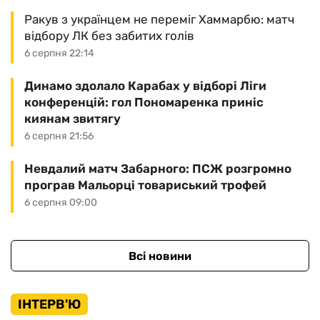
Ракув з українцем не переміг Хаммарбю: матч
відбору ЛК без забитих голів
6 серпня 22:14
Динамо здолало Карабах у відборі Ліги
конференцій: гол Пономаренка приніс
киянам звитягу
6 серпня 21:56
Невдалий матч Забарного: ПСЖ розгромно
програв Мальорці товариський трофей
6 серпня 09:00
Всі новини
ІНТЕРВ'Ю