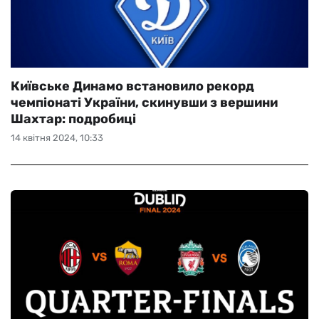
Київське Динамо встановило рекорд
чемпіонаті України, скинувши з вершини
Шахтар: подробиці
14 квітня 2024, 10:33