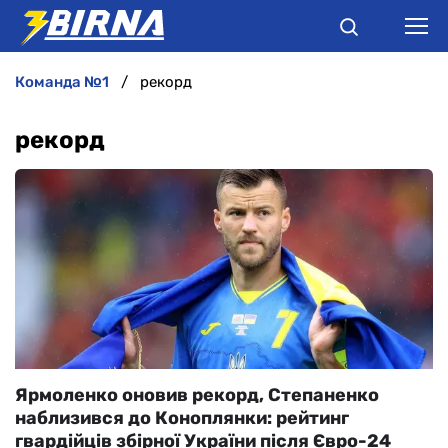
команда №1
рекорд
НОВИНИ
рекорд
АНАЛІТИКА
ІНТЕРВ'Ю
РІЗНЕ
БУКМЕКЕРИ
Ярмоленко оновив рекорд, Степаненко
наблизився до Коноплянки: рейтинг
гвардійців збірної України після Євро-24