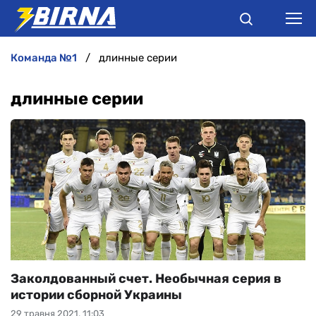
команда №1
длинные серии
НОВИНИ
длинные серии
АНАЛІТИКА
ІНТЕРВ'Ю
РІЗНЕ
БУКМЕКЕРИ
Заколдованный счет. Необычная серия в
истории сборной Украины
29 травня 2021, 11:03