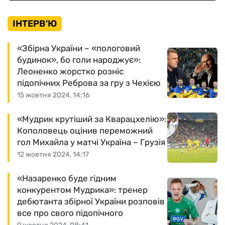
ІНТЕРВ'Ю
«Збірна України – «пологовий
будинок», бо голи народжує»:
Леоненко жорстко розніс
підопічних Реброва за гру з Чехією
15 жовтня 2024, 14:16
«Мудрик крутіший за Кварацхелію»:
Кополовець оцінив переможний
гол Михайла у матчі Україна – Грузія
12 жовтня 2024, 14:17
«Назаренко буде гідним
конкурентом Мудрика»: тренер
дебютанта збірної України розповів
все про свого підопічного