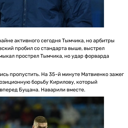
райне активного сегодня Тымчика, но арбитры
вский пробил со стандарта выше, выстрел
амыкал прострел Тымчика, но удар форварда
ись пропустить. На 35-й минуте Матвиенко зажег
позиционную борьбу Кирилову, который
вперед Бущана. Наварили вместе.