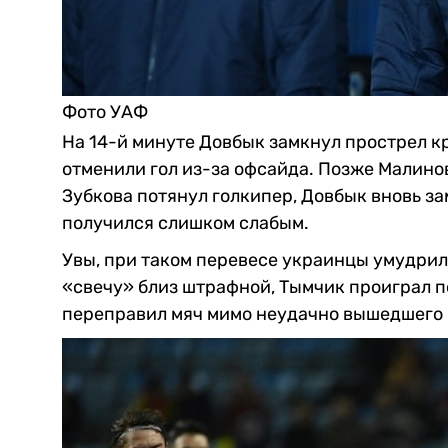
Фото УАФ
На 14-й минуте Довбык замкнул прострел к
отменили гол из-за офсайда. Позже Малино
Зубкова потянул голкипер, Довбык вновь з
получился слишком слабым.
Увы, при таком перевесе украинцы умудрил
«свечу» близ штрафной, Тымчик проиграл 
переправил мяч мимо неудачно вышедшего 