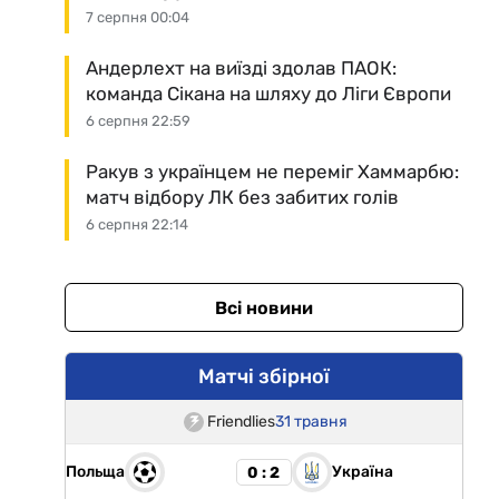
7 серпня 00:04
Андерлехт на виїзді здолав ПАОК:
команда Сікана на шляху до Ліги Європи
6 серпня 22:59
Ракув з українцем не переміг Хаммарбю:
матч відбору ЛК без забитих голів
6 серпня 22:14
Всі новини
Матчі збірної
Friendlies
31 травня
Польща
Україна
0 : 2