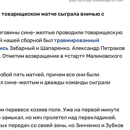
укр-болгар-команда-2-min
в товарищеском матче сыграла вничью с
цеговины сине-желтые проводили товарищескую
ей нашей сборной был
травмированный
ись
Забарный и Шапаренко. Александр Петраков
. Отметим возвращение в «старт» Малиновского
обой пять матчей, причем все они были
ал сине-желтым и дважды команды сыграли
м перевесе хозяев поля. Уже на первой минуте
 замыкал, но мяч пролетел над перекладиной.
ых передач со своей зоны, но Зинченко и Зубков