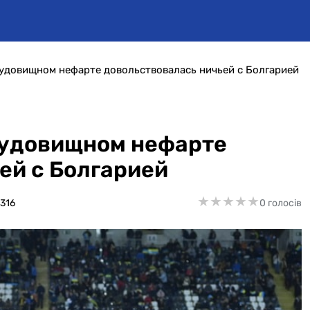
удовищном нефарте довольствовалась ничьей с Болгарией
чудовищном нефарте
ей с Болгарией
★
★
★
★
★
★
★
★
★
★
316
0 голосів