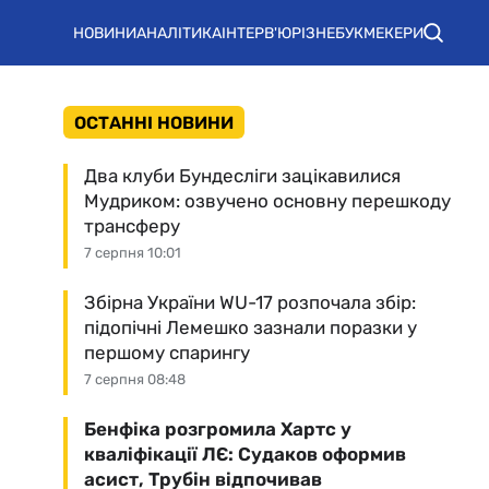
НОВИНИ
АНАЛІТИКА
ІНТЕРВ'Ю
РІЗНЕ
БУКМЕКЕРИ
ОСТАННІ НОВИНИ
Два клуби Бундесліги зацікавилися
Мудриком: озвучено основну перешкоду
трансферу
7 серпня 10:01
Збірна України WU-17 розпочала збір:
підопічні Лемешко зазнали поразки у
першому спарингу
7 серпня 08:48
Бенфіка розгромила Хартс у
кваліфікації ЛЄ: Судаков оформив
асист, Трубін відпочивав