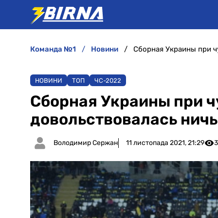
команда №1
новини
Сборная Украины при ч
НОВИНИ
ТОП
ЧC-2022
Сборная Украины при 
довольствовалась ничь
Володимир Сержан
11 листопада 2021, 21:29
3