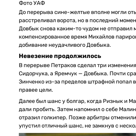
Фото УАФ
До перерыва сине-желтые вполне могли оты
расстреливал ворота, но в последний момен
Довбык снова каким-то чудом не отправил м
компенсированное время Михайлов париров
добивание неудачливого Довбыка.
Невезение продолжилось
В перерыве Петраков сделал три изменени
Сидорчука, а Яремчук — Довбыка. Почти ср
Зинченко из-за пределов штрафной попал в 
правее цели.
Далее был шанс у болгар, когда Ризнык и Ма
дали пробить. Затем напомнил о себе Малин
отразил голкипер. Позже арбитры отменили
упустил отличный шанс, не замкнув с неск