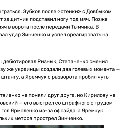
граться. Зубков после «стенки» с Довбыком
т защитник подставил ногу под мяч. Позже
яч в ворота после передачи Тымчика. В
ал удар Зинченко и успел среагировать на
я: дебютировал Ризнык, Степаненко сменил
азу же украинцы создали два голевых момента —
штангу, а Яремчук с разворота пробил чуть
твиенко не поняли друг друга, но Кирилову не
овский — его выстрел со штрафного с трудом
 гол Ярмоленко из-за офсайда, а Яремчук
ольких метров прострел Зинченко.