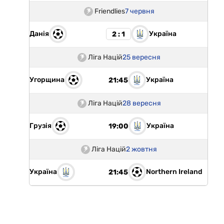
Friendlies
7 червня
Данія
Україна
2 : 1
Ліга Націй
25 вересня
Угорщина
Україна
21:45
Ліга Націй
28 вересня
Грузія
Україна
19:00
Ліга Націй
2 жовтня
Україна
Northern Ireland
21:45