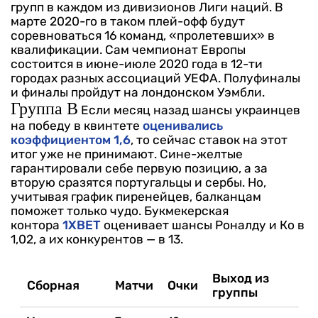
групп в каждом из дивизионов Лиги наций. В
марте 2020-го в таком плей-офф будут
соревноваться 16 команд, «пролетевших» в
квалификации. Сам чемпионат Европы
состоится в июне-июле 2020 года в 12-ти
городах разных ассоциаций УЕФА. Полуфиналы
и финалы пройдут на лондонском Уэмбли.
Группа В
Если месяц назад шансы украинцев
на победу в квинтете
оценивались
коэффициентом 1,6
, то сейчас ставок на этот
итог уже не принимают. Сине-желтые
гарантировали себе первую позицию, а за
вторую сразятся португальцы и сербы. Но,
учитывая график пиренейцев, балканцам
поможет только чудо. Букмекерская
контора
1XBET
оценивает шансы Роналду и Ко в
1,02, а их конкурентов — в 13.
Выход из
Сборная
Матчи
Очки
группы