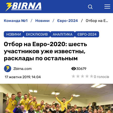
команда №1
новини
євро-2024
Отбор на Евро-2020: шесть участников уже известны, расклады по остальным
НОВИНИ
НОВИНИ
ЕКСКЛЮЗИВ
АНАЛІТИКА
ЄВРО-2024
АНАЛІТИКА
Отбор на Евро-2020: шесть
участников уже известны,
ІНТЕРВ'Ю
расклады по остальным
РІЗНЕ
Zbirna.com
30679
★
★
★
★
★
★
★
★
★
★
0 голосів
17 жовтня 2019, 14:04
БУКМЕКЕРИ