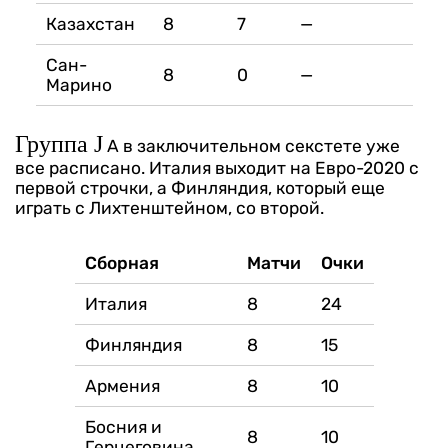
Казахстан
8
7
—
Сан-
8
0
—
Марино
Группа J
А в заключительном секстете уже
все расписано. Италия выходит на Евро-2020 с
первой строчки, а Финляндия, который еще
играть с Лихтенштейном, со второй.
Сборная
Матчи
Очки
Италия
8
24
Финляндия
8
15
Армения
8
10
Босния и
8
10
Герцеговина