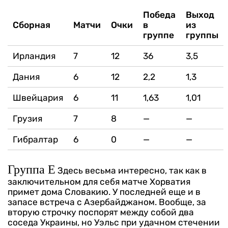
Победа
Выход
Сборная
Матчи
Очки
в
из
группе
группы
Ирландия
7
12
36
3,5
Дания
6
12
2,2
1,3
Швейцария
6
11
1,63
1,01
Грузия
7
8
—
—
Гибралтар
6
0
—
—
Группа Е
Здесь весьма интересно, так как в
заключительном для себя матче Хорватия
примет дома Словакию. У последней еще и в
запасе встреча с Азербайджаном. Вообще, за
вторую строчку поспорят между собой два
соседа Украины, но Уэльс при удачном стечении