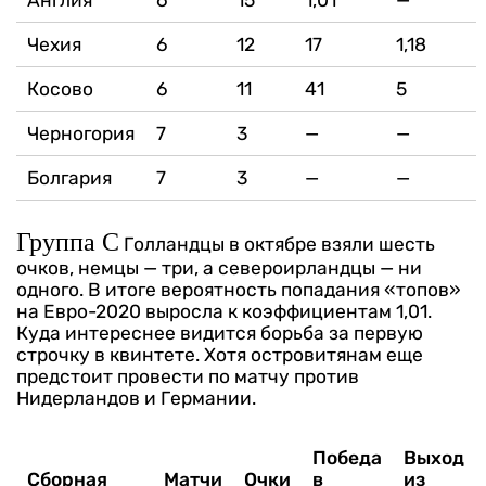
Англия
6
15
1,01
—
Чехия
6
12
17
1,18
Косово
6
11
41
5
Черногория
7
3
—
—
Болгария
7
3
—
—
Группа С
Голландцы в октябре взяли шесть
очков, немцы — три, а североирландцы — ни
одного. В итоге вероятность попадания «топов»
на Евро-2020 выросла к коэффициентам 1,01.
Куда интереснее видится борьба за первую
строчку в квинтете. Хотя островитянам еще
предстоит провести по матчу против
Нидерландов и Германии.
Победа
Выход
Сборная
Матчи
Очки
в
из