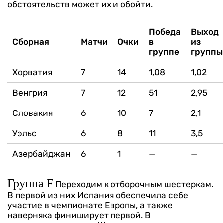
обстоятельств может их и обойти.
Победа
Выход
Сборная
Матчи
Очки
в
из
группе
группы
Хорватия
7
14
1,08
1,02
Венгрия
7
12
51
2,95
Словакия
6
10
7
2,1
Уэльс
6
8
11
3,5
Азербайджан
6
1
—
—
Группа F
Переходим к отборочным шестеркам.
В первой из них Испания обеспечила себе
участие в чемпионате Европы, а также
наверняка финиширует первой. В