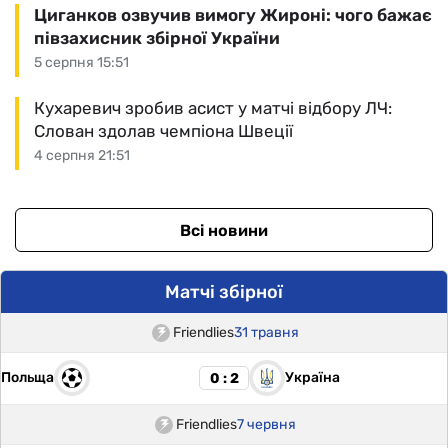
Циганков озвучив вимогу Жироні: чого бажає
півзахисник збірної України
5 серпня 15:51
Кухаревич зробив асист у матчі відбору ЛЧ:
Слован здолав чемпіона Швеції
4 серпня 21:51
Всі новини
Матчі збірної
Friendlies
31 травня
Польща
Україна
0 : 2
Friendlies
7 червня