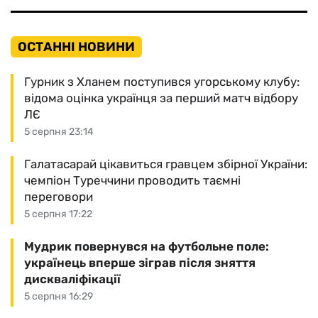
ОСТАННІ НОВИНИ
Гурник з Хланем поступився угорському клубу:
відома оцінка українця за перший матч відбору
ЛЄ
5 серпня 23:14
Галатасарай цікавиться гравцем збірної України:
чемпіон Туреччини проводить таємні
переговори
5 серпня 17:22
Мудрик повернувся на футбольне поле:
українець вперше зіграв після зняття
дискваліфікації
5 серпня 16:29