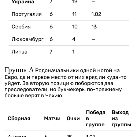
Украина
7
19
—
Португалия
6
11
1,02
Сербия
6
10
13
Люксембург
6
4
—
Литва
7
1
—
Группа А
Родоначальники одной ногой на
Евро, да и первое место от них вряд ли куда-то
уйдет. За вторую позицию поборются два
преследователи, но букмекеры по-прежнему
больше верят в Чехию.
Победа
Выход
Сборная
Матчи
Очки
в
из
группе
группы