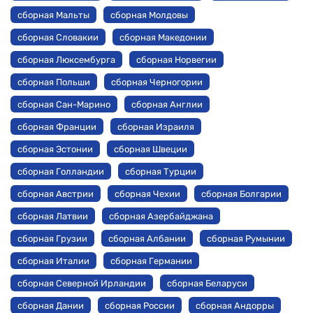
сборная Мальты
сборная Молдовы
сборная Словакии
сборная Македонии
сборная Люксембурга
сборная Норвегии
сборная Польши
сборная Черногории
сборная Сан-Марино
сборная Англии
сборная Франции
сборная Израиля
сборная Эстонии
сборная Швеции
сборная Голландии
сборная Турции
сборная Австрии
сборная Чехии
сборная Болгарии
сборная Латвии
сборная Азербайджана
сборная Грузии
сборная Албании
сборная Румынии
сборная Италии
сборная Германии
сборная Северной Ирландии
сборная Беларуси
сборная Дании
сборная России
сборная Андорры