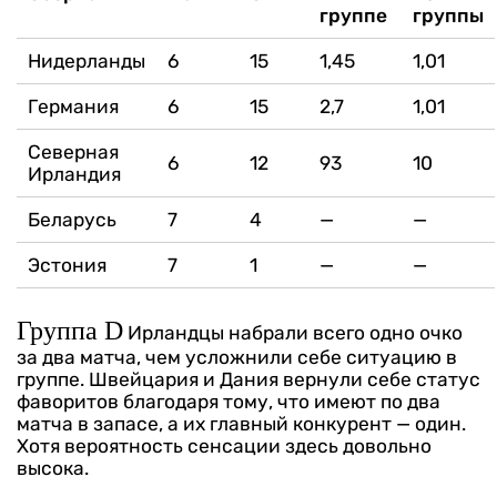
группе
группы
Нидерланды
6
15
1,45
1,01
Германия
6
15
2,7
1,01
Северная
6
12
93
10
Ирландия
Беларусь
7
4
—
—
Эстония
7
1
—
—
Группа D
Ирландцы набрали всего одно очко
за два матча, чем усложнили себе ситуацию в
группе. Швейцария и Дания вернули себе статус
фаворитов благодаря тому, что имеют по два
матча в запасе, а их главный конкурент — один.
Хотя вероятность сенсации здесь довольно
высока.