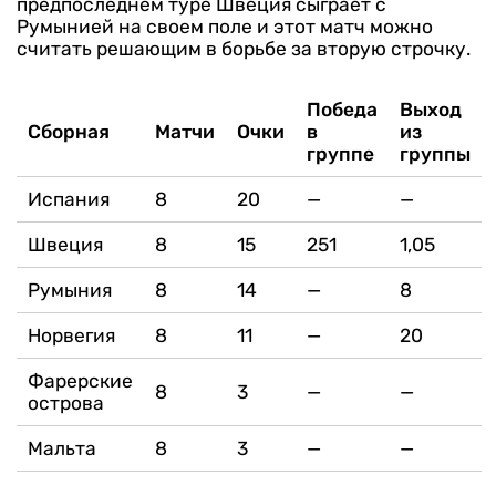
предпоследнем туре Швеция сыграет с
Румынией на своем поле и этот матч можно
считать решающим в борьбе за вторую строчку.
Победа
Выход
Сборная
Матчи
Очки
в
из
группе
группы
Испания
8
20
—
—
Швеция
8
15
251
1,05
Румыния
8
14
—
8
Норвегия
8
11
—
20
Фарерские
8
3
—
—
острова
Мальта
8
3
—
—