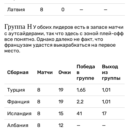
Латвия
8
0
—
—
Группа Н
У обоих лидеров есть в запасе матчи
с аутсайдерами, так что здесь с зоной плей-офф
все понятно. Однако далеко не факт, что
французам удастся выкарабкаться на первое
место.
Победа
Выход
Сборная
Матчи
Очки
в
из
группе
группы
Турция
8
19
1,65
1,01
Франция
8
19
2,2
1,01
Исландия
8
15
41
17
Албания
8
12
—
—