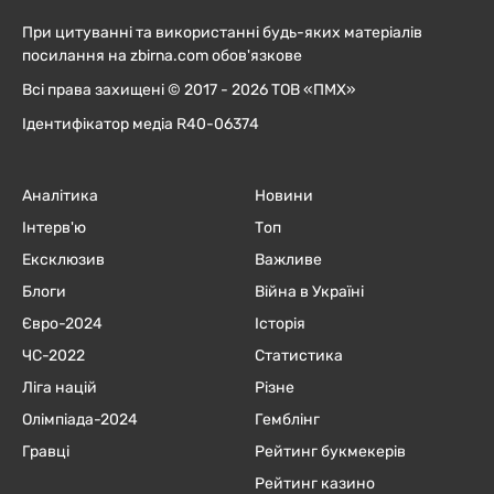
При цитуванні та використанні будь-яких матеріалів
посилання на zbirna.com обов'язкове
Всі права захищені © 2017 - 2026 ТОВ «ПМХ»
Ідентифікатор медіа R40-06374
Аналітика
Новини
Інтерв'ю
Топ
Ексклюзив
Важливе
Блоги
Війна в Україні
Євро-2024
Історія
ЧC-2022
Статистика
Ліга націй
Різне
Олімпіада-2024
Гемблінг
Гравці
Рейтинг букмекерів
Рейтинг казино