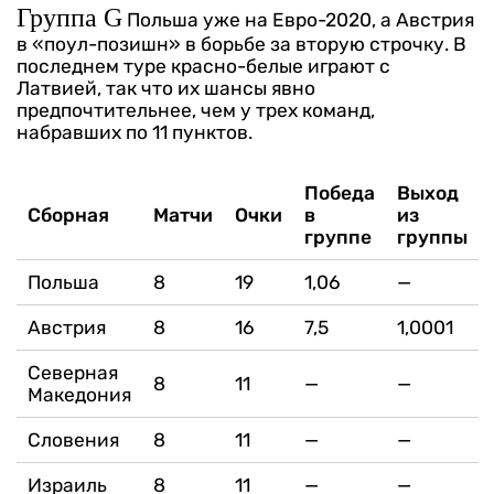
Группа G
Польша уже на Евро-2020, а Австрия
в «поул-позишн» в борьбе за вторую строчку. В
последнем туре красно-белые играют с
Латвией, так что их шансы явно
предпочтительнее, чем у трех команд,
набравших по 11 пунктов.
Победа
Выход
Сборная
Матчи
Очки
в
из
группе
группы
Польша
8
19
1,06
—
Австрия
8
16
7,5
1,0001
Северная
8
11
—
—
Македония
Словения
8
11
—
—
Израиль
8
11
—
—