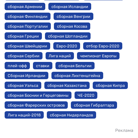
сборная Армении
сборная Исландии
сборная Финляндии
сборная Венгрии
сборная Португалии
сборная Косова
сборная Греции
сборная Шотландии
сборная Швейцарии
Евро-2020
отбор Евро-2020
сборная Сербии
Лига наций
чемпионат Европы
плей-офф
ставки
сборная Бельгии
Сборная Ирландии
сборная Лихтенштейна
сборная Уэльса
сборная Казахстана
сборная Кипра
сборная Боснии и Герцеговины
ЧЕ-2020
сборная Фарерских островов
сборная Гибралтара
Лига наций-2018
сборная Нидерландов
Реклама