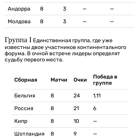
Андорра
8
3
—
—
Молдова
8
3
—
—
Группа I
Единственная группа, где уже
известны двое участников континентального
форума. В очной встрече лидеры определят
судьбу первого места.
Победа в
Сборная
Матчи
Очки
группе
Бельгия
8
24
1,11
Россия
8
21
6
Кипр
8
10
—
Шотландия
8
9
—