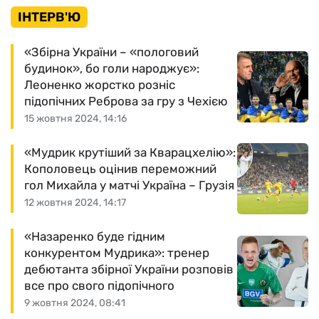
ІНТЕРВ'Ю
«Збірна України – «пологовий
будинок», бо голи народжує»:
Леоненко жорстко розніс
підопічних Реброва за гру з Чехією
15 жовтня 2024, 14:16
«Мудрик крутіший за Кварацхелію»:
Кополовець оцінив переможний
гол Михайла у матчі Україна – Грузія
12 жовтня 2024, 14:17
«Назаренко буде гідним
конкурентом Мудрика»: тренер
дебютанта збірної України розповів
все про свого підопічного
9 жовтня 2024, 08:41