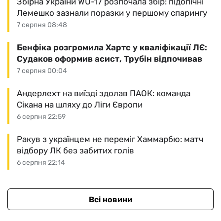
Збірна України WU-17 розпочала збір: підопічні
Лемешко зазнали поразки у першому спарингу
7 серпня 08:48
Бенфіка розгромила Хартс у кваліфікації ЛЄ:
Судаков оформив асист, Трубін відпочивав
7 серпня 00:04
Андерлехт на виїзді здолав ПАОК: команда
Сікана на шляху до Ліги Європи
6 серпня 22:59
Ракув з українцем не переміг Хаммарбю: матч
відбору ЛК без забитих голів
6 серпня 22:14
Всі новини