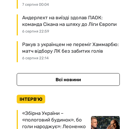
7 серпня 00:04
Андерлехт на виїзді здолав ПАОК:
команда Сікана на шляху до Ліги Європи
6 серпня 22:59
Ракув з українцем не переміг Хаммарбю:
матч відбору ЛК без забитих голів
6 серпня 22:14
Всі новини
ІНТЕРВ'Ю
«Збірна України –
«пологовий будинок», бо
голи народжує»: Леоненко