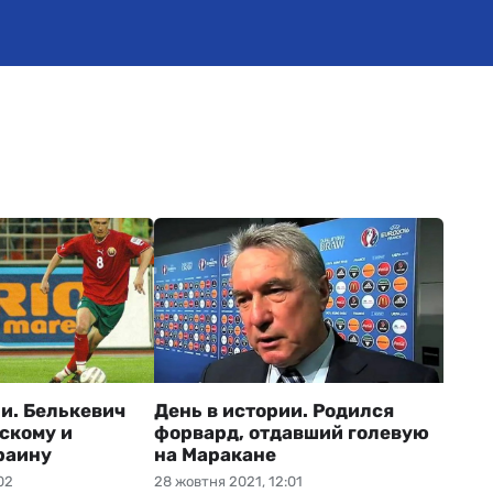
ии. Белькевич
День в истории. Родился
скому и
форвард, отдавший голевую
раину
на Маракане
02
28 жовтня 2021, 12:01