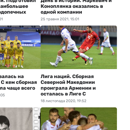
ии. Подготовил
День в истории. Маркевич и
наибольшее
Коноплянка оказались в
одопечных
одной компании
01
25 травня 2021, 15:01
алась на
Лига наций. Сборная
 С кем сборная
Северной Македонии
ла чаще всего
проиграла Армении и
осталась в Лиге С
:05
18 листопада 2020, 19:52