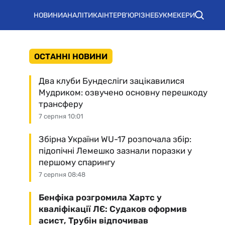
НОВИНИ
АНАЛІТИКА
ІНТЕРВ'Ю
РІЗНЕ
БУКМЕКЕРИ
ОСТАННІ НОВИНИ
Два клуби Бундесліги зацікавилися
Мудриком: озвучено основну перешкоду
трансферу
7 серпня 10:01
Збірна України WU-17 розпочала збір:
підопічні Лемешко зазнали поразки у
першому спарингу
7 серпня 08:48
Бенфіка розгромила Хартс у
кваліфікації ЛЄ: Судаков оформив
асист, Трубін відпочивав