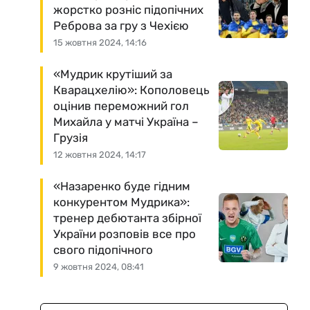
жорстко розніс підопічних
Реброва за гру з Чехією
15 жовтня 2024, 14:16
«Мудрик крутіший за
Кварацхелію»: Кополовець
оцінив переможний гол
Михайла у матчі Україна –
Грузія
12 жовтня 2024, 14:17
«Назаренко буде гідним
конкурентом Мудрика»:
тренер дебютанта збірної
України розповів все про
свого підопічного
9 жовтня 2024, 08:41