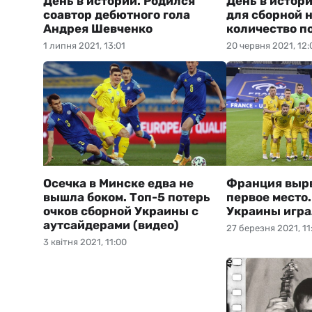
День в истории. Родился
День в истор
соавтор дебютного гола
для сборной 
Андрея Шевченко
количество п
1 липня 2021, 13:01
20 червня 2021, 12:
Осечка в Минске едва не
Франция вырв
вышла боком. Топ-5 потерь
первое место.
очков сборной Украины с
Украины игра
аутсайдерами (видео)
27 березня 2021, 11
3 квітня 2021, 11:00