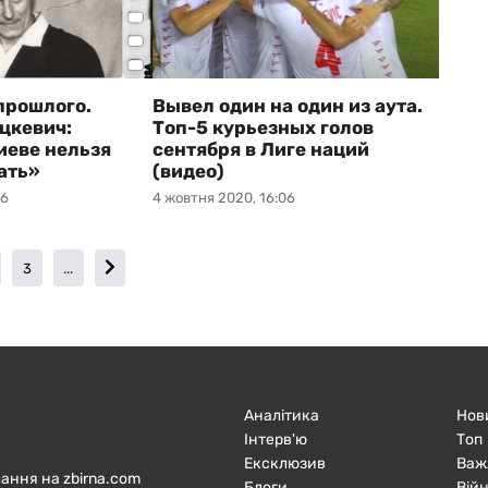
прошлого.
Вывел один на один из аута.
цкевич:
Топ-5 курьезных голов
иеве нельзя
сентября в Лиге наций
ать»
(видео)
06
4 жовтня 2020, 16:06
3
...
Аналітика
Нов
Інтерв'ю
Топ
Ексклюзив
Важ
ання на zbirna.com
Блоги
Війн