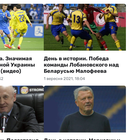
а. Значимая
День в истории. Победа
рной Украины
команды Лобановского над
 (видео)
Беларусью Малофеева
32
1 вересня 2021, 18:04